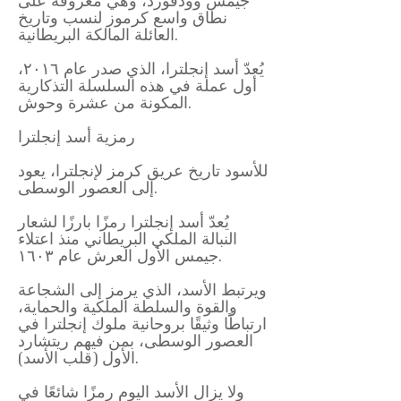
جيمس وودفورد، وهي معروفة على
نطاق واسع كرموز لنسب وتاريخ
العائلة المالكة البريطانية.
يُعدّ أسد إنجلترا، الذي صدر عام ٢٠١٦،
أول عملة في هذه السلسلة التذكارية
المكونة من عشرة وحوش.
رمزية أسد إنجلترا
للأسود تاريخ عريق كرمز لإنجلترا، يعود
إلى العصور الوسطى.
يُعدّ أسد إنجلترا رمزًا بارزًا لشعار
النبالة الملكي البريطاني منذ اعتلاء
جيمس الأول العرش عام ١٦٠٣.
ويرتبط الأسد، الذي يرمز إلى الشجاعة
والقوة والسلطة الملكية والحماية،
ارتباطًا وثيقًا بروحانية ملوك إنجلترا في
العصور الوسطى، بمن فيهم ريتشارد
الأول (قلب الأسد).
ولا يزال الأسد اليوم رمزًا شائعًا في