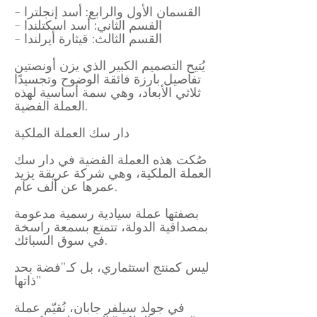
- القسمان الأول والرابع: أسد إنجلترا
- القسم الثاني: أسد اسكتلندا
- القسم الثالث: قيثارة أيرلندا
يُتيح التصميم الكبير الذي يزن أونصتين
تفاصيل بارزة فائقة الوضوح وتجسيدًا
ثلاثي الأبعاد، وهي سمة أساسية لهذه
العملة الفضية.
دار سك العملة الملكية
صُكت هذه العملة الفضية في دار سك
العملة الملكية، وهي شركة عريقة يزيد
عمرها عن ألف عام.
بصفتها عملة سيادية رسمية مدعومة
بمصداقية الدولة، تتمتع بسمعة راسخة
في سوق السبائك.
ليس كمنتج استثماري، بل كـ"فضة بحد
ذاتها"
في جولد سيلفر جابان، نُقيّم عملة