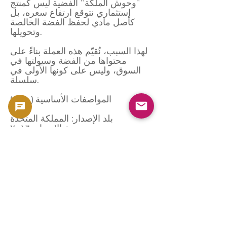
"وحوش الملكة" الفضية ليس كمنتج
استثماري نتوقع ارتفاع سعره، بل
كأصل مادي لحفظ الفضة الخالصة
وتحويلها.
لهذا السبب، نُقيّم هذه العملة بناءً على
محتواها من الفضة وسيولتها في
السوق، وليس على كونها الأولى في
سلسلة.
المواصفات الأساسية (مثال)
بلد الإصدار: المملكة المتحدة
سنة الإصدار: ٢٠١٦
القيمة الاسمية: ٥ جنيهات إسترلينية
المادة: فضة (٩٩٩٩)
الفضة الخالصة: ٢ أونصة تروي
القطر: ٣٨.٦١ ملم تقريبًا
السُمك: ٦.٠ ملم تقريبًا
الجهة المصنعة: دار سك العملة الملكية
مرجع بيانات السوق (كوينبيديا)
تستند معايير التقييم في هذه الصفحة