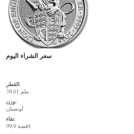
سعر الشراء اليوم
القطر:
38.61 ملم
وزن:
أونصتان
نقاء:
فضة 99.9%