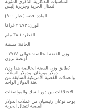
المناسبات التذكارية: الذكرى المئوية
لتمثال الحرية وجزيرة إليس
المادة: فضة (عيار ٩٠٠)
الوزن: ٢٦.٧٣ غرامًا
القطر: ٣٨.١ ملم
الحافة: مسننة
وزن الفضة الخالصة: حوالي ٠.٧٧٣٤
أونصة تروي
يُطابق وزن الفضة الخالصة هذا وزن
دولار مورغان، ودولار السلام،
والعملات الفضية الأمريكية السابقة من
فئة الدولار الواحد.
الاختلافات بين دور السك والمواصفات
يوجد نوعان رئيسيان من عملات الدولار
الفضية لتمثال الحرية.