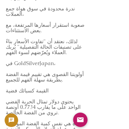
ندرة محدودة في سوق هواة جمع
العملات،
صعوبة استقرار أسعارها المرتفعة، مع
بعض الاستثناءات.
لذلك، نعتقد أن "تفاوت الأسعار بناءً
على تصنيفات الحالة التفصيلية" يُربك
العملاء ويُعرّضهم لسوء الفهم.
في GoldSilverJapan،
أولويتنا القصوى هي تقييم قيمة الفضة
بطريقة سهلة الفهم للجميع.
القيمة كسبائك فضية
يحتوي دولار تمثال الحرية الفضي
الواحد على ما يقارب 0.7734 أونصة
تروي من الفضة الخالصة.
وهذه هي نفس كمية الفضة الموجودة
في عملة الدولار الأمريكي الفضية