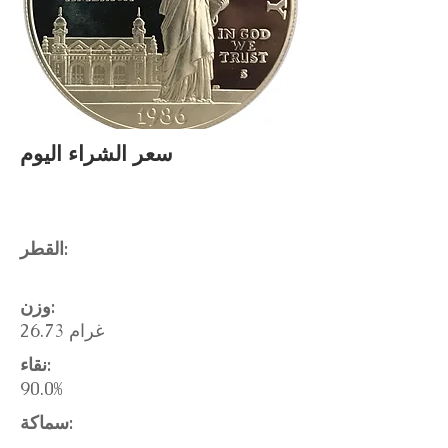
سعر الشراء اليوم
القطر:
وزن:
26.73 غرام
نقاء:
90.0%
سماكة: