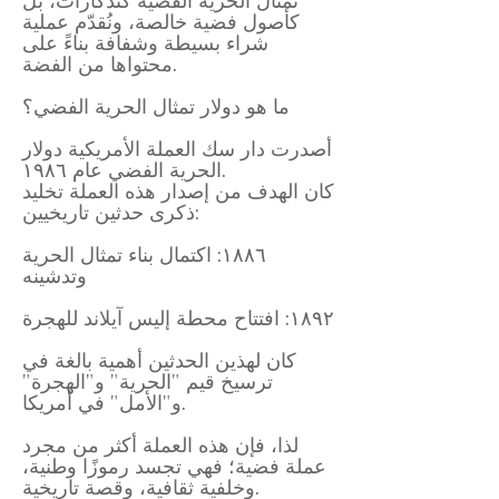
تمثال الحرية الفضية كتذكارات، بل
كأصول فضية خالصة، ونُقدّم عملية
شراء بسيطة وشفافة بناءً على
محتواها من الفضة.
ما هو دولار تمثال الحرية الفضي؟
أصدرت دار سك العملة الأمريكية دولار
الحرية الفضي عام ١٩٨٦.
كان الهدف من إصدار هذه العملة تخليد
ذكرى حدثين تاريخيين:
١٨٨٦: اكتمال بناء تمثال الحرية
وتدشينه
١٨٩٢: افتتاح محطة إليس آيلاند للهجرة
كان لهذين الحدثين أهمية بالغة في
ترسيخ قيم "الحرية" و"الهجرة"
و"الأمل" في أمريكا.
لذا، فإن هذه العملة أكثر من مجرد
عملة فضية؛ فهي تجسد رموزًا وطنية،
وخلفية ثقافية، وقصة تاريخية.