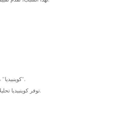
تستند معايير الشراء في هذه الصفحة إلى قاعدة بيانات سوق العملات الخاصة بـ GoldSilverJapan، "كوينبيديا".
توفر كوينبيديا تحليلاً موضوعياً للسوق استناداً إلى أسعار الفضة العالمية، وتداول العملات الفضية، وبيانات التداول العامة.