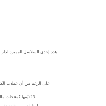
هذه إحدى السلاسل المميزة لدار 
على الرغم من أن عملات الكوالا
في GoldSilverJapan، لا نُقيّمها كمنتجات مالية مضمونة الارتفاع في السعر، بل كأصول مادية تعكس قيمة الفضة نفسها.
لهذا السبب، نقدم تقييمات شفافة بناءً على وزن الفضة، دون الأخذ في الاعتبار عوامل التجميع مثل سنة الإصدار أو التصميم.