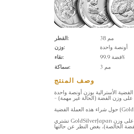
38 مم
القطر:
أونصة واحدة
وزن:
فضة 99.9%
نقاء:
3 مم
سماكة:
وصف المنتج
 الفضية الأسترالية بوزن أونصة واحدة
ءً على وزن الفضة (الحالة غير مهمة)
GoldSilverJapa)
تشتري GoldSilverJapan عملات الكوالا الفضية الأسترالية بوزن أونصة واحدة الصادرة عن دار سك العملة في بيرث بناءً على وزن