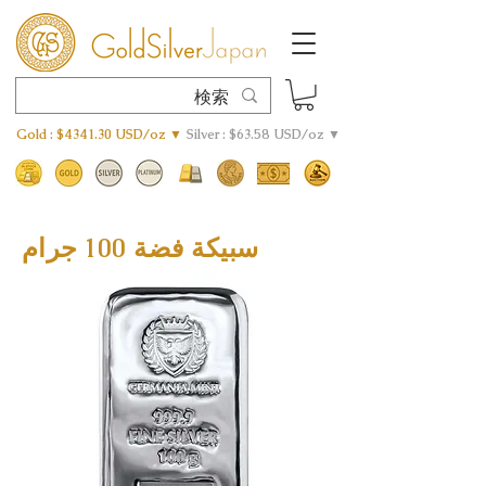
Gold : $4341.30 USD/oz ▼
Silver : $63.58 USD/oz ▼
سبيكة فضة 100 جرام