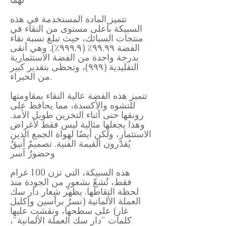
تتميز المادة المستخدمة في هذه
السبيكة بأعلى مستوى من النقاء في
منتجات السبائك، حيث تبلغ نسبة نقاء
الفضة ٩٩.٩٩٪ (٩٩٩.٩٪). وهي أنقى
بدرجة واحدة من الفضة الاستثمارية
التقليدية (٩٩٩)، وتحظى بتقدير كبير
من الخبراء.
تتميز هذه الفضة عالية النقاء بمقاومتها
للتشوه والأكسدة، مما يحافظ على
رونقها حتى أثناء التخزين طويل الأمد.
وهذا يجعلها مثالية ليس فقط لأغراض
الاستثمار، ولكن أيضًا لهواة الجمع الذين
يُقدّرون القيمة الفنية. تصميمٌ أنيقٌ
وحضورٌ آسر
هذه السبيكة، التي تزن 100 غرام
فقط، تُشعّ بشعورٍ من الجودة منذ
لحظة التقاطها. يظهر شعار دار سك
العملة الألمانية (نسرٌ برأسين وإكليل
غار) على سطحها، ونقشت عليها
كلمات "دار سك العملة الألمانية"،