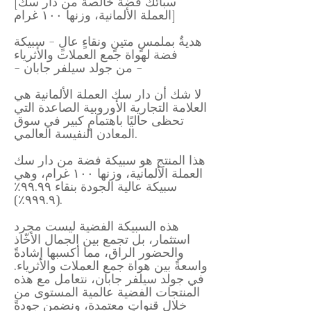
[سبائك فضة خالصة من دار سك
العملة الألمانية، وزنها ١٠٠ غرام]
هديةٌ بملمسٍ متينٍ ونقاءٍ عالٍ - سبيكة
فضة لهواة جمع العملات والأثرياء
- من جولد سيلفر جابان -
لا شك أن دار سك العملة الألمانية هي
العلامة التجارية الأوروبية الصاعدة التي
تحظى حاليًا باهتمامٍ كبير في سوق
المعادن النفيسة العالمي.
هذا المنتج هو سبيكة فضة من دار سك
العملة الألمانية، وزنها ١٠٠ غرام، وهي
سبيكة عالية الجودة بنقاء ٩٩.٩٩٪
(٩٩٩.٩٪).
هذه السبيكة الفضية ليست مجرد
استثمار، بل تجمع بين الجمال الأخّاذ
والحضور الراق، مما أكسبها إشادةً
واسعةً بين هواة جمع العملات والأثرياء.
في جولد سيلفر جابان، نتعامل مع هذه
المنتجات الفضية عالمية المستوى من
خلال قنواتٍ معتمدة، ونضمن جودةً