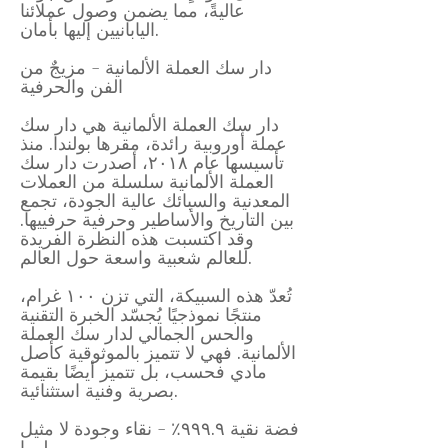
عاليةً، مما يضمن وصول عملائنا
اليابانيين إليها بأمان.
دار سك العملة الألمانية - مزيجٌ من
الفن والحرفية
دار سك العملة الألمانية هي دار سك
عملة أوروبية رائدة، مقرها بولندا. منذ
تأسيسها عام ٢٠١٨، أصدرت دار سك
العملة الألمانية سلسلة من العملات
المعدنية والسبائك عالية الجودة، تجمع
بين التاريخ والأساطير وحرفية حرفييها.
وقد اكتسبت هذه النظرة الفريدة
للعالم شعبية واسعة حول العالم.
تُعدّ هذه السبيكة، التي تزن ١٠٠ غرام،
منتجًا نموذجيًا يُجسّد الخبرة التقنية
والحس الجمالي لدار سك العملة
الألمانية. فهي لا تتميز بالموثوقية كأصل
مادي فحسب، بل تتميز أيضًا بقيمة
بصرية وفنية استثنائية.
فضة نقية ٩٩٩.٩٪ - نقاء وجودة لا مثيل
لهما