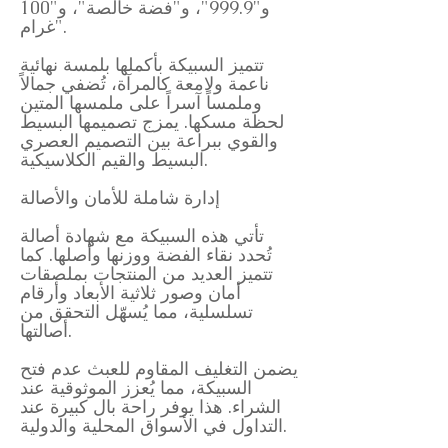
و"999.9"، و"فضة خالصة"، و"100
غرام".
تتميز السبيكة بأكملها بلمسة نهائية
ناعمة ولامعة كالمرآة، تُضفي جمالاً
وملمساً آسراً على ملمسها المتين
لحظة مسكها. يمزج تصميمها البسيط
والقوي ببراعة بين التصميم العصري
البسيط والقيم الكلاسيكية.
إدارة شاملة للأمان والأصالة
تأتي هذه السبيكة مع شهادة أصالة
تُحدد نقاء الفضة ووزنها وأصلها. كما
تتميز العديد من المنتجات بملصقات
أمان وصور ثلاثية الأبعاد وأرقام
تسلسلية، مما يُسهّل التحقق من
أصالتها.
يضمن التغليف المقاوم للعبث عدم فتح
السبيكة، مما يُعزز الموثوقية عند
الشراء. هذا يوفر راحة بال كبيرة عند
التداول في الأسواق المحلية والدولية.