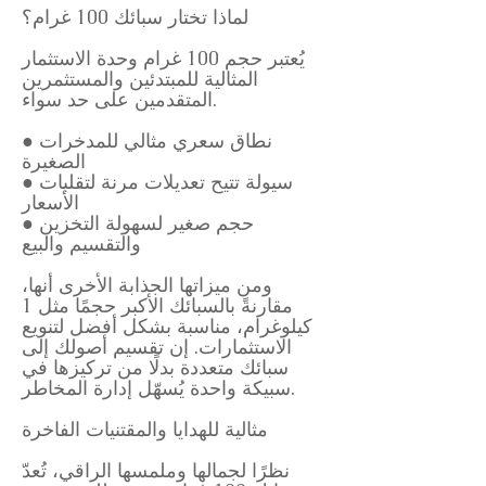
لماذا تختار سبائك 100 غرام؟
يُعتبر حجم 100 غرام وحدة الاستثمار
المثالية للمبتدئين والمستثمرين
المتقدمين على حد سواء.
● نطاق سعري مثالي للمدخرات
الصغيرة
● سيولة تتيح تعديلات مرنة لتقلبات
الأسعار
● حجم صغير لسهولة التخزين
والتقسيم والبيع
ومن ميزاتها الجذابة الأخرى أنها،
مقارنةً بالسبائك الأكبر حجمًا مثل 1
كيلوغرام، مناسبة بشكل أفضل لتنويع
الاستثمارات. إن تقسيم أصولك إلى
سبائك متعددة بدلًا من تركيزها في
سبيكة واحدة يُسهّل إدارة المخاطر.
مثالية للهدايا والمقتنيات الفاخرة
نظرًا لجمالها وملمسها الراقي، تُعدّ