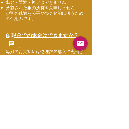
出金・譲渡・換金はできません
分割された銀の所有を意味しません
少額の残額を公平かつ実務的に扱うため
の仕組みです。
8. 現金での返金はできますか？
いいえ。
毎月のお支払いは物理銀の購入に充当さ
れるため、現金での返金はできません。
本プログラムでは、現金の引き出し、返
金、買取保証は行っておりません。
9. 途中で停止（キャンセル）でき
ますか？
はい。
いつでも、将来の月次購入を停止するこ
とができます。
停止した場合：
以降の請求は発生しません
発送可能な銀バーは発送されます