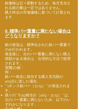
銀価格は日々変動するため、毎月充当さ
れる銀の量は一定ではありません。
購入時点の市場価格に基づいて計算され
ます。
6. 標準バー重量に満たない場合は
どうなりますか？
銀の発送は、標準化された銀バー重量で
のみ行われます。
発送後に、次のバー重量に満たない購入
残額がある場合は、合理的な方法で処理
されます。
実際の例：
例：
銀バー発送に相当する購入充当額が、
40g分に達した場合。
**1オンス銀バー（31.1g）**が発送されま
す。
残りの**8.9g相当分（40g − 31.1g）**は、
次のバー重量に満たないため、以下のい
ずれかになります。
① 繰り越し