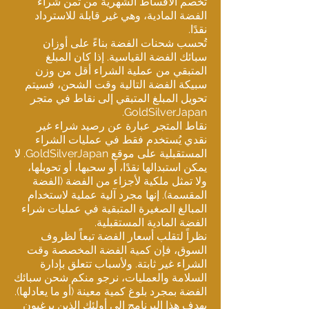
تُخصم الأقساط الشهرية من ثمن شراء
الفضة المادية، وهي غير قابلة للاسترداد
نقدًا.
تُحسب شحنات الفضة بناءً على أوزان
سبائك الفضة القياسية. إذا كان المبلغ
المتبقي من عملية الشراء أقل من وزن
سبيكة الفضة التالية وقت الشحن، فسيتم
تحويل المبلغ المتبقي إلى نقاط في متجر
GoldSilverJapan.
نقاط المتجر عبارة عن رصيد شراء غير
نقدي يُستخدم فقط في عمليات الشراء
المستقبلية على موقع GoldSilverJapan. لا
يمكن استبدالها نقدًا، أو سحبها، أو تحويلها،
ولا تمثل ملكية لأجزاء من الفضة (الفضة
المقسمة). إنها مجرد آلية عملية لاستخدام
المبالغ الصغيرة المتبقية في عمليات شراء
الفضة المادية المستقبلية.
نظراً لتقلب أسعار الفضة تبعاً لظروف
السوق، فإن كمية الفضة المخصصة وقت
الشراء غير ثابتة. ولأسباب تتعلق بإدارة
السلامة والعمليات، نرجو منكم شحن سبائك
الفضة بمجرد بلوغ كمية معينة (أو ما يعادلها).
يهدف هذا البرنامج إلى أولئك الذين يرغبون