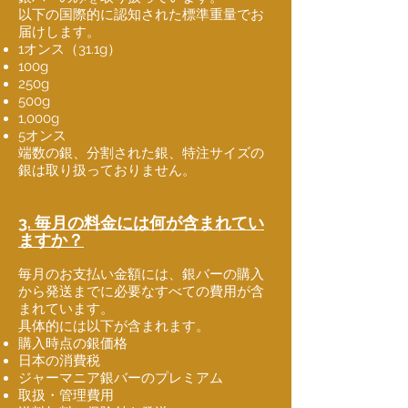
以下の国際的に認知された標準重量でお
届けします。
1オンス（31.1g）
100g
250g
500g
1,000g
5オンス
端数の銀、分割された銀、特注サイズの
銀は取り扱っておりません。
3. 毎月の料金には何が含まれてい
ますか？
毎月のお支払い金額には、銀バーの購入
から発送までに必要なすべての費用が含
まれています。
具体的には以下が含まれます。
購入時点の銀価格
日本の消費税
ジャーマニア銀バーのプレミアム
取扱・管理費用