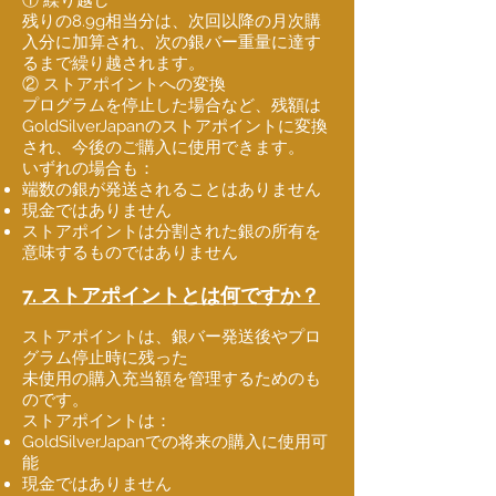
残りの8.9g相当分は、次回以降の月次購
入分に加算され、次の銀バー重量に達す
るまで繰り越されます。
② ストアポイントへの変換
プログラムを停止した場合など、残額は
GoldSilverJapanのストアポイントに変換
され、今後のご購入に使用できます。
いずれの場合も：
端数の銀が発送されることはありません
現金ではありません
ストアポイントは分割された銀の所有を
意味するものではありません
7. ストアポイントとは何ですか？
ストアポイントは、銀バー発送後やプロ
グラム停止時に残った
未使用の購入充当額を管理するためのも
のです。
ストアポイントは：
GoldSilverJapanでの将来の購入に使用可
能
現金ではありません