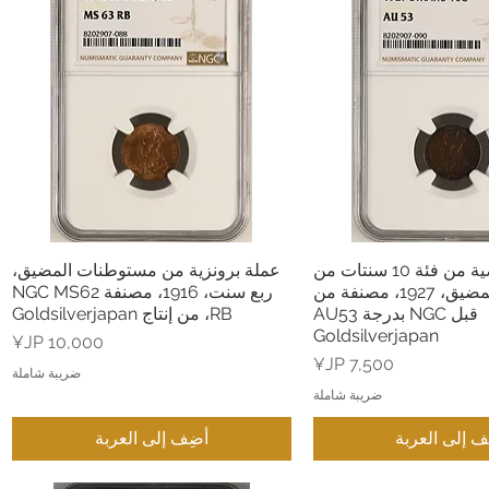
عملة فضية من فئة 10 سنتات من
عملة برونزية من مستوطنات المضيق،
عرض السريع
العرض السريع
مستوطنات المضيق، 1927، مصنفة من
ربع سنت، 1916، مصنفة NGC MS62
قبل NGC بدرجة AU53
RB، من إنتاج Goldsilverjapan
Goldsilverjapan
السعر
السعر
ضريبة شاملة
ضريبة شاملة
ف إلى العربة
أضِف إلى العربة