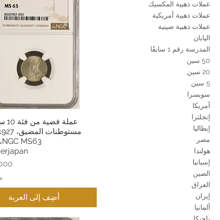
عملات ذهبية المكسيك
عملات ذهبية أمريكية
عملات ذهبية صينية
اليابان
المدرسة رقم 1 سابقًا
50 سين
20 سين
5 سين
سويسرا
أمريكا
إنجلترا
عملة ف
العرض السريع
إيطاليا
مصر
63
verjapan
هولندا
إسبانيا
السع
الصين
ض
العراق
إيران
أضِف إلى العربة
ألمانيا
بلجيكا