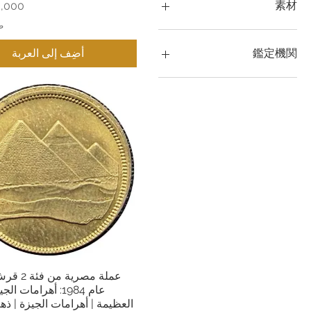
PF 69
素材
السعر
مخطوطة 70
ض
ذهب
MS68
فضي
MS69
鑑定機関
أضِف إلى العربة
MS67
البلاتين
MS66
البلاديوم
بي سي جي اس
MS65
إن جي سي
MS64
نظام تحليل البيانات الرقمية
MS63
(ANACS)
MS62
MS61
MS60
الاتحاد الأفريقي 58
عملة مصرية 
العرض السريع
عام 1984: أهرامات ال
العظيمة | أهرامات الجيزة | 