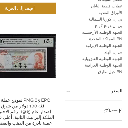
عملات فضية اليابان
أضِف إلى العربة
الأوراق النقدية
بي إن كوريا الشمالية
بي إن هونج كونج
الجبهة الوطنية الأرجنتينية
BN المملكة المتحدة
الجبهة الوطنية الإيرانية
بي إن الهند
الجبهة الوطنية الفنزويلية
الجبهة الوطنية العراقية
BN جبل طارق
السعر
PMG 65 EPQ نموذج ع
العرض السريع
فئة 100 دولار من شرق
グレード
الملكة إليزابيث الثانية، أعلى ف
PF 70
عملة نادرة من الذهب والفضة،