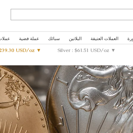
رة
العملات العتيقة
البلاتين
سبائك
عملة فضية
عملات
4239.30 USD/oz ▼
Silver : $61.51 USD/oz ▼