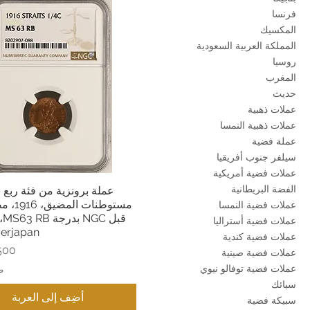
فرنسا
المكسيك
المملكة العربية السعودية
روسيا
المغرب
حديث
عملات ذهبية
عملات ذهبية النمسا
عملة فضية
سيلفر جنوب أفريقيا
عملات فضية أمريكية
الفضة البريطانية
عملة برونزية من فئة ربع
العرض السريع
مستوطنات 
عملات فضية النمسا
قب
عملات فضية أستراليا
verjapan
عملات فضية كندية
الس
عملات فضية صينية
عملات فضية توفالو نيوي
ض
سبائك
أضِف إلى العربة
سبيكة فضية