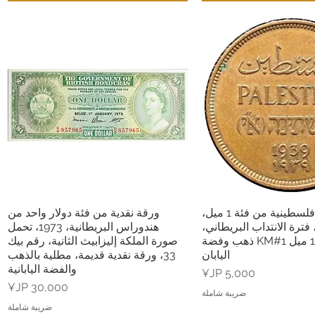
عملة برونزية فلسطينية من فئة 1 ميل،
ورقة نقدية من فئة دولار واحد من
عرض السريع
العرض السريع
193، فترة الانتداب البريطاني،
هندوراس البريطانية، 1973، تحمل
فلسطين 1 ميل KM#1 ذهب وفضة
صورة الملكة إليزابيث الثانية، رقم بيك
اليابان
33، ورقة نقدية قديمة، مطلية بالذهب
والفضة اليابانية
السعر
السعر
ضريبة شاملة
ضريبة شاملة