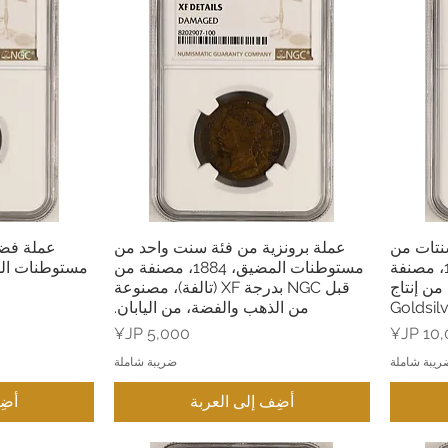
ضية من فئة 10 سنتات من
عملة برونزية من فئة سنت واحد من
العرض السريع
ال
مستوطنات المضيق، 1927، مصنفة
مستوطنات المضيق، 1884، مصنفة من
NGC MS، من إنتاج
قبل NGC بدرجة XF (تالفة)، مصنوعة
Goldsil
من الذهب والفضة، من اليابان.
ر
السعر
ريبة شاملة
ضريبة شاملة
أضِف إلى العربة
أضِ