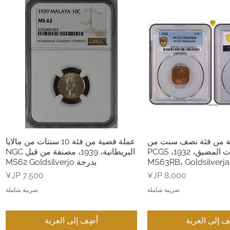
ية من فئة نصف سنت من
عملة فضية من فئة 10 سنتات من مالايا
عرض السريع
العرض السريع
مستوطنات المضيق، 1932، PCGS
البريطانية، 1939، مصنفة من قبل NGC
MS63RB، Goldsilverj
بدرجة MS62 Goldsilverjo
السعر
السعر
ضريبة شاملة
ضريبة شاملة
ف إلى العربة
أضِف إلى العربة