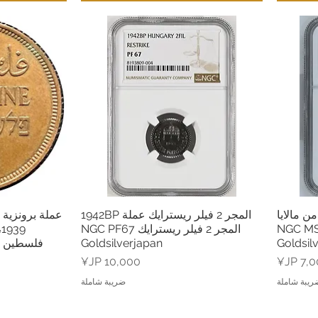
 5 سنتات من مالايا
المجر 2 فيلر ريسترايك عملة 1942BP
العرض السريع
ال
 1943، مصنفة NGC MS62،
المجر 2 فيلر ريسترايك NGC PF67
9
Goldsilverjapan
Goldsil
عر
السعر
ريبة شاملة
ضريبة شاملة