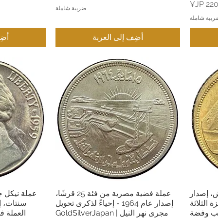
ضريبة شاملة
ريبة شاملة
أضِف إلى العربة
أضِ
من فئة 2 قرش، إصدار
عملة فضية مصرية من فئة 25 قرشًا،
العرض السريع
ال
جيزة الثلاثة
إصدار عام 1964 - إحياءً لذكرى تحويل
ذهب وفضة
مجرى نهر النيل | GoldSilverJapan
العملة ف