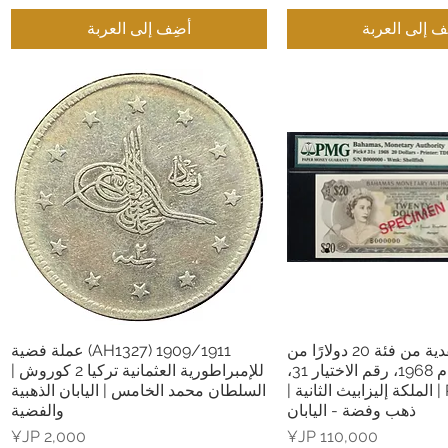
ف إلى العربة
أضِف إلى العربة
نموذج ورقة نقدية من فئة 20 دولارًا من
1909/1911 (AH1327) عملة فضية
عرض السريع
العرض السريع
جزر البهاما لعام 1968، رقم الاختيار 31،
للإمبراطورية العثمانية تركيا 2 كوروش |
PMG66 EPQ | الملكة إليزابيث الثانية |
السلطان محمد الخامس | اليابان الذهبية
ذهب وفضة - اليابان
والفضية
السعر
السعر