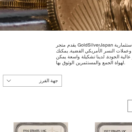
يقدم متجر GoldSilverJapan مجموعات نادرة من العملات الذهبية والفضية من جميع أنحاء العالم. لدينا تشكيلة واسعة من العملات الاستثمارية
، وعملات النسر الأمريكي الفضية. يمكنك
الية الجودة. لدينا تشكيلة واسعة يمكن
لهواة الجمع والمستثمرين الوثوق بها.
جهة الفرز