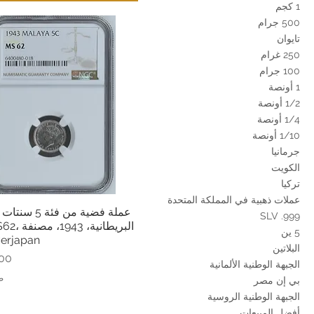
1 كجم
500 جرام
تايوان
250 غرام
100 جرام
1 أونصة
1/2 أونصة
1/4 أونصة
1/10 أونصة
جرمانيا
الكويت
تركيا
عملات ذهبية في المملكة المتحدة
عملة فضية من فئة
العرض السريع
SLV .999
البريطانية،
5 ين
verjapan
البلاتين
الس
الجبهة الوطنية الألمانية
ض
بي إن مصر
الجبهة الوطنية الروسية
أفضل المبيعات