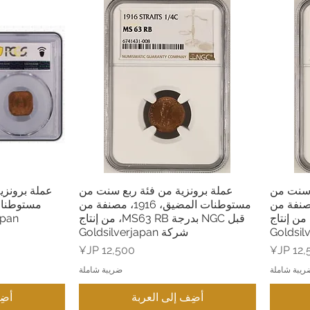
 سنت من
عملة برونزية من فئة ربع سنت من
عملة برونز
العرض السريع
ال
المضيق، 1916، مصنفة من
مستوطنات المضيق، 1916، مصنفة من
ل NGC بدرجة MS63 RB، من إنتاج
قبل NGC بدرجة MS63 RB، من إنتاج
apan
Goldsil
شركة Goldsilverjapan
عر
السعر
ريبة شاملة
ضريبة شاملة
أضِف إلى العربة
أضِ