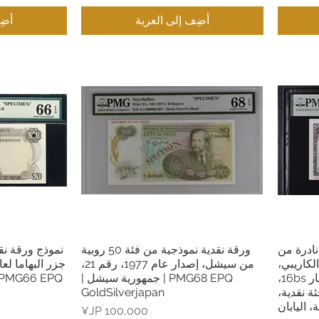
أضِف إلى العربة
أضِ
ملة نادرة من
ورقة نقدية نموذجية من فئة 50 روبية
العرض السريع
ال
 الكاريبي،
من سيشل، إصدار عام 1977، رقم 21،
إصدار عام 1965، رقم الاختيار 16bs،
PMG68 EPQ | جمهورية سيشل |
ئة نقدية،
GoldSilverjapan
 اليابان
السعر