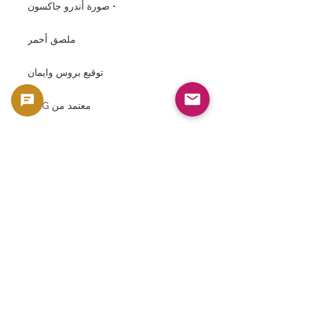
• صورة أندرو جاكسون
ملصق أحمر
توقيع بروس وايمان
معتمد من PMG
ضمان EPQ
مثالية لمجموعات الأوراق النقدية الأمريكية
الكبيرة، ومجموعات الأوراق النقدية ذات
الختم الأحمر، ومجموعات التاريخ المالي
للقرن التاسع عشر.
⸻