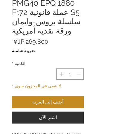
PMG40 EPQ 1880
$5 عملة قانونية Fr.72
سلسلة بروس-وايمان
ورقة نقدية أمريكية
السعر
ضريبة شاملة
الكمية
*
لا يتبقى في المخزون سوى 1
أضِف إلى العربة
اشترِ الآن