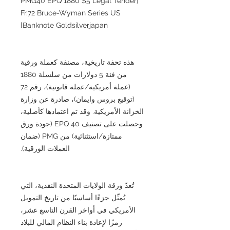
[PMG40 EPQ 1880 $5 Legal Tender
Fr.72 Bruce-Wyman Series US
Banknote Goldsilverjapan]
هذه تحفة تاريخية، مصنفة كعملة ورقية
من فئة 5 دولارات من سلسلة 1880
(عملة أمريكية/عملة قانونية)، رقم 72
(توقيع بروس وايمان)، صادرة عن وزارة
الخزانة الأمريكية. وقد تم اعتمادها كأصلية،
وحصلت على تصنيف 40 EPQ (جودة ورق
ممتازة/استثنائية) من PMG (ضمان
العملات الورقية).
تُعدّ ورقة الولايات المتحدة النقدية، التي
تُمثّل جزءًا أساسيًا من تاريخ التمويل
الأمريكي في أواخر القرن التاسع عشر،
رمزًا لإعادة بناء النظام المالي للبلاد