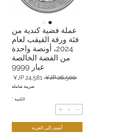
عملة فضية كندية من
فئة ورقة القيقب لعام
2024، أونصة واحدة
من الفضة الخالصة
عيار 9999
سعر
سعر
 ‏26,500 JP¥ 
عادي
البيع
ضريبة شاملة
الكمية
*
أضِف إلى العربة