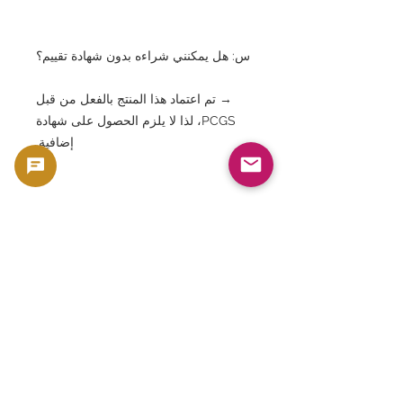
س: هل يمكنني شراءه بدون شهادة تقييم؟
→ تم اعتماد هذا المنتج بالفعل من قبل
PCGS، لذا لا يلزم الحصول على شهادة
إضافية.
س: هل لا تزال القطع التي بها تغير في
اللون أو بها تلف ذات قيمة؟
→ نعم، وخاصة إذا كان يحمل ختمًا مباركًا
مثل "دايكيتشي" (حظ عظيم)، فإنه يحظى
بتقدير كبير في السوق.
س: هل عملات تينبو كوبان شائعة في
الخارج؟