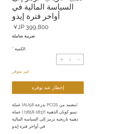
السياسة المالية في
أواخر فترة إيدو
السعر
ضريبة شاملة
الكمية
*
غير متوفر
إخطار عند توفره
[معتمد من PCGS بدرجة AU58] عملة
تينبو كوبان الذهبية (1837-1858) | عملة
ذهبية تاريخية ترمز إلى السياسة المالية
في أواخر فترة إيدو