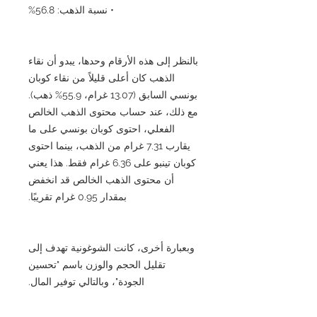
• نسبة الذهب: 56.8%
بالنظر إلى هذه الأرقام وحدها، يبدو أن نقاء
الذهب كان أعلى قليلاً من نقاء كوبان
بونسي السابق (13.07 غرام، 55.9% ذهب).
مع ذلك، عند حساب محتوى الذهب الخالص
الفعلي، احتوى كوبان بونسي على ما
يقارب 7.31 غرام من الذهب، بينما احتوى
كوبان تينبو على 6.36 غرام فقط. هذا يعني
أن محتوى الذهب الخالص قد انخفض
بمقدار 0.95 غرام تقريبًا.
وبعبارة أخرى، كانت الشوغونية تهدف إلى
تقليل الحجم والوزن باسم "تحسين
الجودة"، وبالتالي توفير المال.