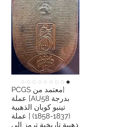
[معتمد من PCGS
بدرجة AU58] عملة
تينبو كوبان الذهبية
(1837-1858) | عملة
ذهبية تاريخية ترمز إلى