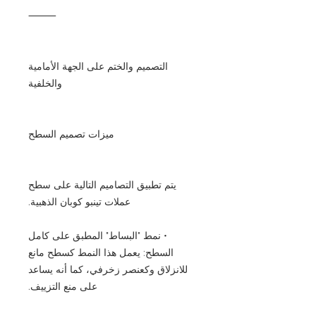
⸻
التصميم والختم على الجهة الأمامية
والخلفية
ميزات تصميم السطح
يتم تطبيق التصاميم التالية على سطح
عملات تينبو كوبان الذهبية.
• نمط "البساط" المطبق على كامل
السطح: يعمل هذا النمط كسطح مانع
للانزلاق وكعنصر زخرفي، كما أنه يساعد
على منع التزييف.