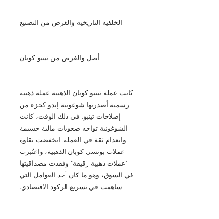
الخلفية التاريخية والغرض من التصنيع
أصل والغرض من تينبو كوبان
كانت عملة تينبو كوبان الذهبية عملة ذهبية
رسمية أصدرتها شوغونية إيدو كجزء من
إصلاحات تينبو. في ذلك الوقت، كانت
الشوغونية تواجه صعوبات مالية جسيمة
وانعدام ثقة في العملة. انخفضت نقاوة
عملات بونسي كوبان الذهبية، واعتُبرت
"عملات ذهبية رقيقة" وفقدت مصداقيتها
في السوق، وهو ما كان أحد العوامل التي
ساهمت في تسريع الركود الاقتصادي.