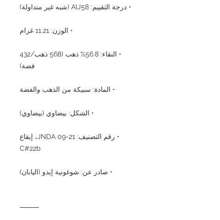
• درجة التقييم: AU58 (شبه غير متداولة)
• الوزن: 11.21 غرام
• النقاء: 56.8% ذهب (568 ذهب/432
فضة)
• المادة: سبيكة من الذهب والفضة
• الشكل: بيضاوي (بيضاوي)
• رقم التصنيف: JNDA 09-21، إيقاع
C#22b
• صادر عن: شوغونية إيدو (اليابان)
⸻