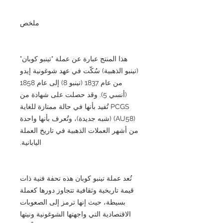
ملخص
هذا المنتج عبارة عن عملة "تينبو كوبان"
(تينبو الذهبية) سُكّت في عهد شوغونية إيدو
من عام 1837 (تينبو 8) إلى عام 1858
(أنسي 5). وقد حصلت على شهادة من
PCGS تُفيد بأنها في حالة ممتازة للغاية
(AU58) (شبه جديدة)، وتُعرف بأنها واحدة
من أشهر العملات الذهبية في تاريخ العملة
اليابانية.
تُعد عملة تينبو كوبان هذه تحفة فنية ذات
قيمة تاريخية وثقافية تتجاوز دورها كعملة
بسيطة، حيث إنها ترمز إلى الصعوبات
الاقتصادية التي واجهتها الشوغونية ونيتها