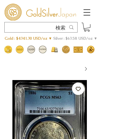
Gold : $4341.30 USD/oz ▼
Silver : $63.58 USD/oz ▼