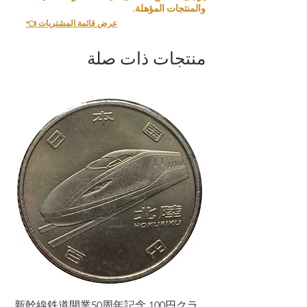
والمنتجات المؤهلة.
👈 عرض قائمة المشتريات
منتجات ذات صلة
ラ
新幹線鉄道開業50周年記念 100円クラ