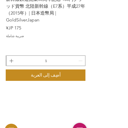
7年
ッド貨幣 北陸新幹線（E7系）平成27年
（2015年）| 日本造幣局 |
GoldSilverJapan
السعر
ضريبة شاملة
أضِف إلى العربة