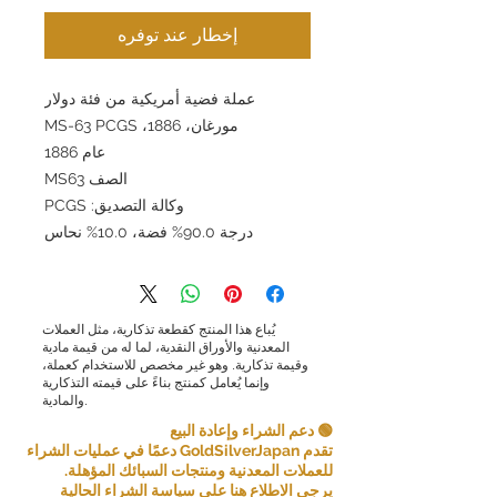
إخطار عند توفره
عملة فضية أمريكية من فئة دولار
مورغان، 1886، MS-63 PCGS
عام 1886
الصف MS63
وكالة التصديق: PCGS
درجة 90.0% فضة، 10.0% نحاس
يُباع هذا المنتج كقطعة تذكارية، مثل العملات
المعدنية والأوراق النقدية، لما له من قيمة مادية
وقيمة تذكارية. وهو غير مخصص للاستخدام كعملة،
وإنما يُعامل كمنتج بناءً على قيمته التذكارية
والمادية.
🟢 دعم الشراء وإعادة البيع
تقدم GoldSilverJapan دعمًا في عمليات الشراء
للعملات المعدنية ومنتجات السبائك المؤهلة.
يرجى الاطلاع هنا على سياسة الشراء الحالية