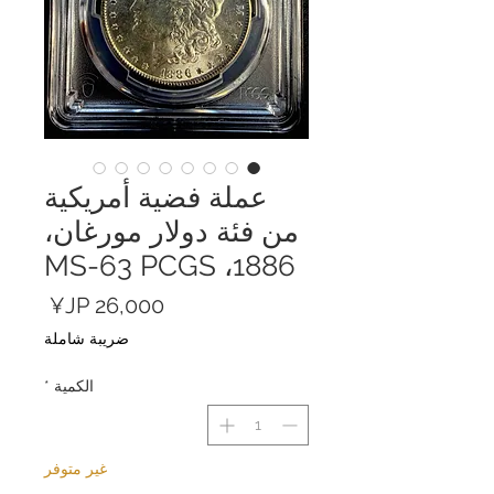
عملة فضية أمريكية
من فئة دولار مورغان،
1886، MS-63 PCGS
السعر
ضريبة شاملة
الكمية
*
غير متوفر