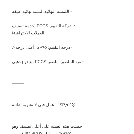
• اللمسة النهائية: لمسة نهائية عتيقة
• شركة التقييم: PCGS (خدمة تصنيف
العملات الاحترافية)
• درجة التقييم: SP70 (أعلى درجة)/
• نوع الملصق: ملصق PCGS مع درع ذهبي
⸻
🎖️ "SP70" - عمل فني لا تشوبه شائبة
حصلت هذه العملة على أعلى تصنيف وهو
"SP70" من قبل PCGS (كاليفورنيا،