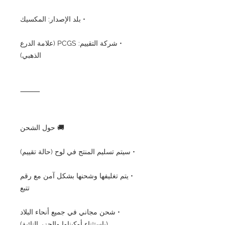
• بلد الإصدار: المكسيك
• شركة التقييم: PCGS (علامة الدرع
الذهبي)
⸻
🚚 حول الشحن
• سيتم تسليم المنتج في لوح (حالة تقييم)
• يتم تغليفها وشحنها بشكل آمن مع رقم
تتبع
• شحن مجاني في جميع أنحاء البلاد
(باستثناء أوكيناوا والجزر النائية)