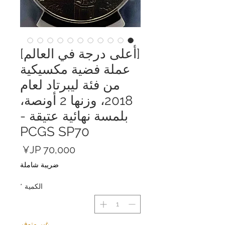
[أعلى درجة في العالم]
عملة فضية مكسيكية
من فئة ليبرتاد لعام
2018، وزنها 2 أونصة،
بلمسة نهائية عتيقة -
PCGS SP70
السعر
ضريبة شاملة
الكمية
*
غير متوفر