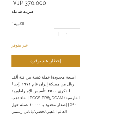
السعر
ضريبة شاملة
الكمية
*
غير متوفر
إخطار عند توفره
[طبعة محدودة] عملة ذهبية من فئة ألف
ريال من مملكة إيران عام ١٩٧١ (إحياءً
للذكرى ٢٥٠٠ لتأسيس الإمبراطورية
الفارسية) PCGS PR65DCAM | نقاء ذهب
٩٠٪ | إصدار محدود بـ ١٠٠٠٠ عملة حول
العالم | ذهبي/فضي/ياباني رسمي