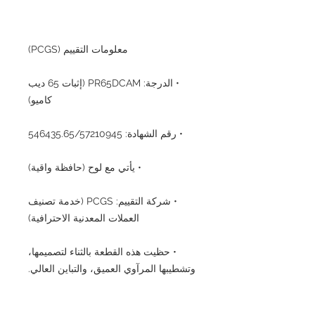
معلومات التقييم (PCGS)
• الدرجة: PR65DCAM (إثبات 65 ديب
كاميو)
• رقم الشهادة: 546435.65/57210945
• يأتي مع لوح (حافظة واقية)
• شركة التقييم: PCGS (خدمة تصنيف
العملات المعدنية الاحترافية)
• حظيت هذه القطعة بالثناء لتصميمها،
وتشطيبها المرآوي العميق، والتباين العالي.