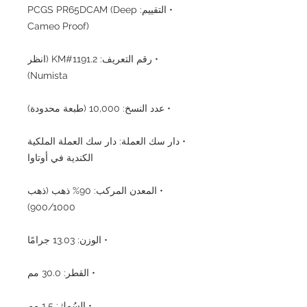
• التقييم: PCGS PR65DCAM (Deep
Cameo Proof)
• رقم التعريف: KM#1191.2 (انظر
Numista)
• عدد النسخ: 10,000 (طبعة محدودة)
• دار سك العملة: دار سك العملة الملكية
الكندية في أوتاوا
• المعدن المركب: 90% ذهب (ذهب
900/1000)
• الوزن: 13.03 جرامًا
• القطر: 30.0 مم
• السُمك: 1.5 مم