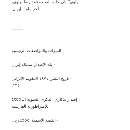
بهلوي)" إلى جانب لقب محمد رضا بهلوي،
آخر ملوك إيران.
⸻
الميزات والمواصفات الرئيسية
• بلد الإصدار: مملكة إيران
• تاريخ النشر: ١٩٧١ (التقويم الإيراني
١٣٥٠)
• إصدار تذكاري: الذكرى السنوية الـ 2500
للإمبراطورية الفارسية
• القيمة الاسمية: 1000 ريال