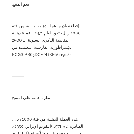
اسم المنتج
[قطعة نادرة] عملة ذهبية إيرانية من فئة
1000 ريال، تعود لعام 1971 - عملة ذهبية
بمناسبة الذكرى السنوية الـ 2500
للإمبراطورية الفارسية، معتمدة من
PCGS PR65DCAM (KM#1191.2)
⸻
نظرة عامة على المنتج
هذه العملة الذهبية من فئة 1000 ريال،
الصادرة عام 1971 (التقويم الإيراني 1350)،
هي عملة ذهبية نادرة صُكّت إحياءً للذكرى