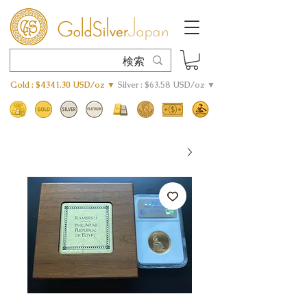
Gold : $4341.30 USD/oz ▼
Silver : $63.58 USD/oz ▼