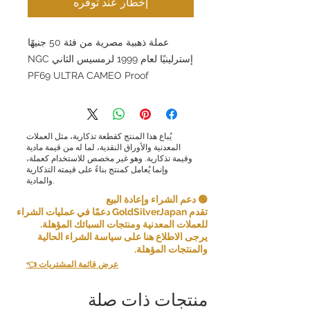
إخطار عند توفره
عملة ذهبية مصرية من فئة 50 جنيهًا
إسترلينيًا لعام 1999 لرمسيس الثاني NGC
PF69 ULTRA CAMEO Proof
يُباع هذا المنتج كقطعة تذكارية، مثل العملات
المعدنية والأوراق النقدية، لما له من قيمة مادية
وقيمة تذكارية. وهو غير مخصص للاستخدام كعملة،
وإنما يُعامل كمنتج بناءً على قيمته التذكارية
والمادية.
🟢 دعم الشراء وإعادة البيع
تقدم GoldSilverJapan دعمًا في عمليات الشراء
للعملات المعدنية ومنتجات السبائك المؤهلة.
يرجى الاطلاع هنا على سياسة الشراء الحالية
والمنتجات المؤهلة.
👈 عرض قائمة المشتريات
منتجات ذات صلة