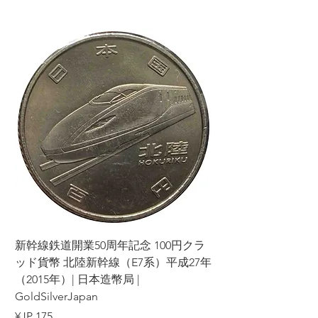
ラ
新幹線鉄道開業50周年記念 100円クラ
7年
ッド貨幣 北陸新幹線（E7系）平成27年
（2015年）| 日本造幣局 |
GoldSilverJapan
السعر