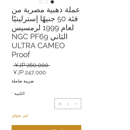
عملة ذهبية مصرية من
فئة 50 جنيهًا إسترلينيًا
لعام 1999 لرمسيس
الثاني NGC PF69
ULTRA CAMEO
Proof
سعر
 ‏260,000 JP¥ 
سعر
عادي
البيع
ضريبة شاملة
الكمية
*
غير متوفر