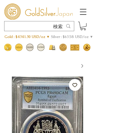
Gold : $4341.30 USD/oz ▼
Silver : $63.58 USD/oz ▼