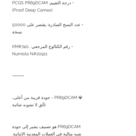
• درجة التقييم: PCGS PR69DCAM
(Proof Deep Cameo)
• عدد النسخ الصادرة: يقتصر على 50000
نسخة
• رقم الكتالوج المرجعي: KM#740,
Numista N#20911
⸻
💎 PR69DCAM - جودة قريبة من أعلى،
تألق لا تشوبه شائبة
PR69DCAM هو تصنيف يشير إلى جودة
شبه مثالية في العملات المعدنية الإثباتية.