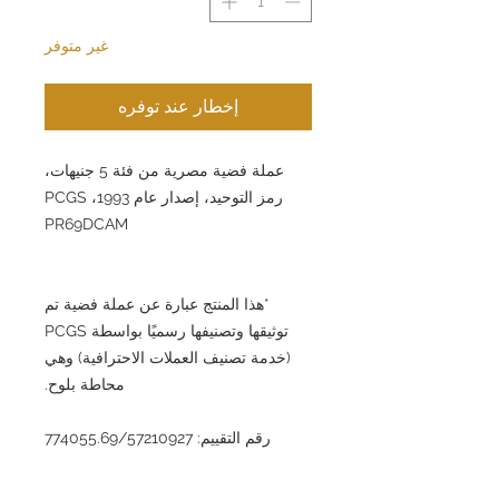
غير متوفر
إخطار عند توفره
عملة فضية مصرية من فئة 5 جنيهات،
رمز التوحيد، إصدار عام 1993، PCGS
PR69DCAM
*هذا المنتج عبارة عن عملة فضية تم
توثيقها وتصنيفها رسميًا بواسطة PCGS
(خدمة تصنيف العملات الاحترافية) وهي
محاطة بلوح.
رقم التقييم: 774055.69/57210927