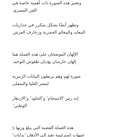
وتعتبر هذه الصورة ذات أهمية خاصة في
الفن المصري.
وتظهر أيضًا بشكل متكرر في جداريات
المعابد والمعالم الحجرية وزخارف العرش.
الإلهان الموضحان على هذه العملة هما
إلهان حارسان يؤديان طقوس التوحيد.
صورة لهم وهم يربطون النباتات الرمزية
لمصر العليا والسفلى
إنه رمز "الانسجام" و"الخلود" و"الازدهار
الوطني".
هذه العملة الفضية التي يبلغ وزنها 5
جنيهات إسترلينية تعيد إلى الأذهان "بدايات"