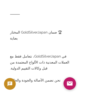
⸻
🏆 ضمان GoldSilverJapan المختار
بعناية
في GoldSilverJapan، نتعامل فقط مع
العملات المعدنية ذات الألواح المعتمدة من
قبل وكالات التقييم الدولية.
نحن نضمن الأصالة والجودة والحالة.
هذه العملة الفضية المصرية التي تحمل
رمز الوحدة،