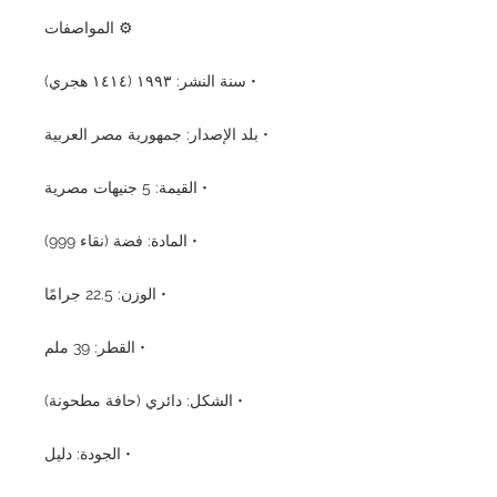
⚙️ المواصفات
• سنة النشر: ١٩٩٣ (١٤١٤ هجري)
• بلد الإصدار: جمهورية مصر العربية
• القيمة: 5 جنيهات مصرية
• المادة: فضة (نقاء 999)
• الوزن: 22.5 جرامًا
• القطر: 39 ملم
• الشكل: دائري (حافة مطحونة)
• الجودة: دليل