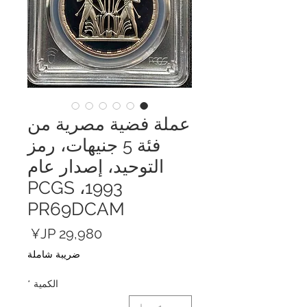
عملة فضية مصرية من
فئة 5 جنيهات، رمز
التوحيد، إصدار عام
1993، PCGS
PR69DCAM
السعر
ضريبة شاملة
الكمية
*