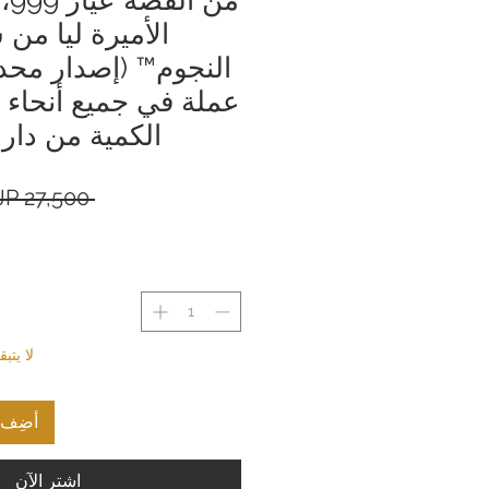
الأميرة ليا م
عملة في جميع أنحاء ا
الكمية من دار 
 ‏27,500 JP¥ 
لا يت
أضِف إ
اشترِ الآن