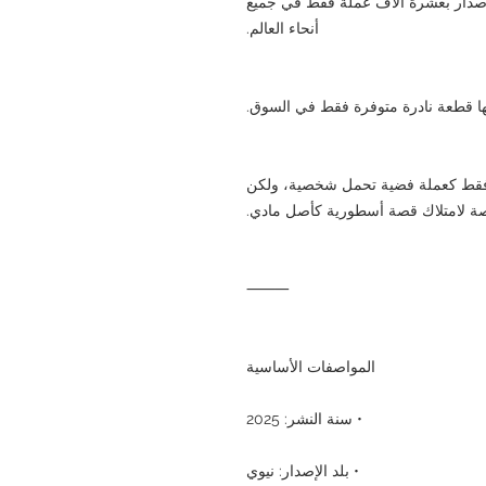
صة عيار ٩٩٩، ومحدودة الإصدار بعشرة آلاف عملة فقط في جميع
أنحاء العالم.
نها قطعة نادرة متوفرة فقط في السوق.
 العملة ليس فقط كعملة فضية تحمل شخصية، ولكن
ة لامتلاك قصة أسطورية كأصل مادي.
⸻
المواصفات الأساسية
• سنة النشر: 2025
• بلد الإصدار: نيوي