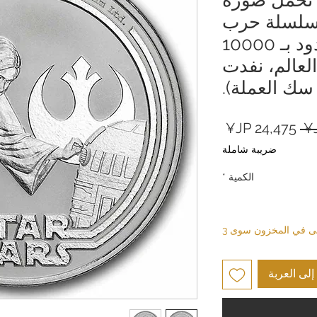
ن سلسلة حرب
النجوم™ (إصدار محدود بـ 10000
لعالم، نفدت
سك العملة).
سعر
سعر
عادي
البيع
ضريبة شاملة
الكمية
*
بقى في المخزون سوى 3
لى العربة