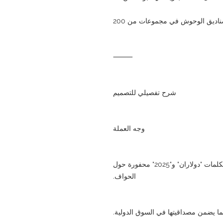
ناديق الوحوش في مجموعات من 200
⸻
شرح تفصيلي للتصميم
وجه العملة
السطح محفور بدقة بالختم العام لنيوي، والكلمات "دولاران" و"2025" محفورة حول
الحواف.
ما يضمن مصداقيتها في السوق الدولية.