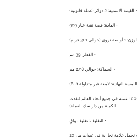
• القيمة الاسمية: 2 دولار (عملة قانونية)
• المادة: فضة نقية عيار 999
 أونصة تروي (حوالي 31.1 غرام)
• القطر: 39 مم
• السماكة: حوالي 2.98 مم
اللمسة النهائية: لامعة غير متداولة (BU)
• عدد العملات المعدنية المصدرة: يقتصر على 10000 عملة في جميع أنحاء العالم (نفدت
الكمية من دار سك العملة)
• التغليف: تغليف واقٍ
ب تحمل علامة تجارية في عبوات من 20