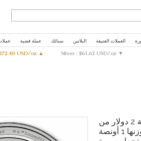
رة
العملات العتيقة
البلاتين
سبائك
عملة فضية
عملات
4272.40 USD/oz ▲
Silver : $61.62 USD/oz ▼
عملة فضية من فئة 2 دولار من
نيوي لعام 2025، وزنها 1 أونصة
 الفضة عيار 999، تحمل صورة