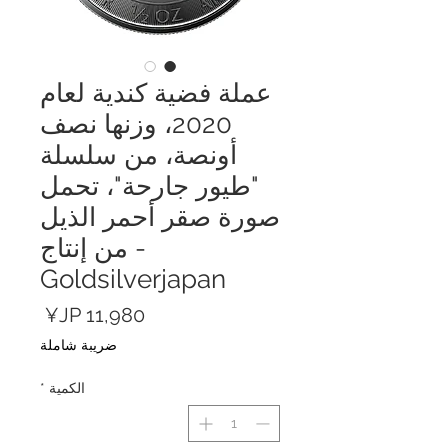
عملة فضية كندية لعام
2020، وزنها نصف
أونصة، من سلسلة
"طيور جارحة"، تحمل
صورة صقر أحمر الذيل
- من إنتاج
Goldsilverjapan
السعر
ضريبة شاملة
الكمية
*