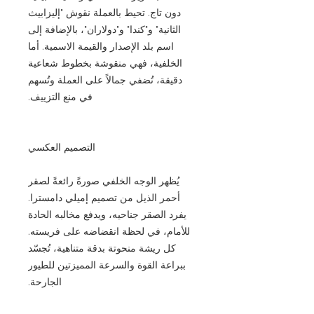
دون تاج. تحيط بالعملة نقوش "إليزابيث
الثانية" و"كندا" و"دولاران"، بالإضافة إلى
اسم بلد الإصدار والقيمة الاسمية. أما
الخلفية، فهي منقوشة بخطوط شعاعية
دقيقة، تُضفي جمالاً على العملة وتُسهم
في منع التزييف.
التصميم العكسي
يُظهر الوجه الخلفي صورةً رائعةً لصقر
أحمر الذيل من تصميم إميلي دامسترا.
يفرد الصقر جناحيه، ويدفع مخالبه الحادة
للأمام، في لحظة انقضاضه على فريسته.
كل ريشة منحوتة بدقة متناهية، تُجسّد
ببراعة القوة والسرعة المميزتين للطيور
الجارحة.