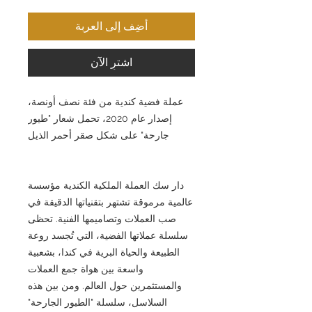
أضِف إلى العربة
اشترِ الآن
عملة فضية كندية من فئة نصف أونصة،
إصدار عام 2020، تحمل شعار "طيور
جارحة" على شكل صقر أحمر الذيل
دار سك العملة الملكية الكندية مؤسسة
عالمية مرموقة تشتهر بتقنياتها الدقيقة في
صب العملات وتصاميمها الفنية. تحظى
سلسلة عملاتها الفضية، التي تُجسد روعة
الطبيعة والحياة البرية في كندا، بشعبية
واسعة بين هواة جمع العملات
والمستثمرين حول العالم. ومن بين هذه
السلاسل، سلسلة "الطيور الجارحة"