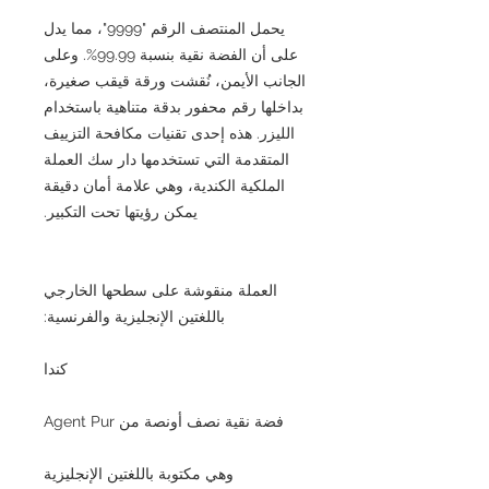
يحمل المنتصف الرقم "9999"، مما يدل
على أن الفضة نقية بنسبة 99.99%. وعلى
الجانب الأيمن، نُقشت ورقة قيقب صغيرة،
بداخلها رقم محفور بدقة متناهية باستخدام
الليزر. هذه إحدى تقنيات مكافحة التزييف
المتقدمة التي تستخدمها دار سك العملة
الملكية الكندية، وهي علامة أمان دقيقة
يمكن رؤيتها تحت التكبير.
العملة منقوشة على سطحها الخارجي
باللغتين الإنجليزية والفرنسية:
كندا
فضة نقية نصف أونصة من Agent Pur
وهي مكتوبة باللغتين الإنجليزية