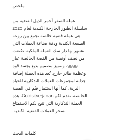
ملخص
عملة الصقر أحمر الذيل الفضية من
سلسلة الطيور الجارحة الكندية لعام 2020
هي عملة فضية خالصة تجمع بين روعة
الطبيعة الكندية ودقة صناعة العملات التي
تشتهر بها دار سك العملة الملكية. صُنعت
من نصف أونصة من الفضة الخالصة عيار
9999، وتتميز بتصميم بديع يجسد قوة
وعظمة طائر جارح. تُعد هذه العملة إضافة
جذابة لمجموعات العملات التذكارية للحياة
البرية، كما أنها استثمار قيّم في الفضة
الخالصة. نقدم لكم Goldsilverjapan، هذه
العملة التذكارية التي تتيح لكم الاستمتاع
بسحر العملات الفضية الكندية.
كلمات البحث