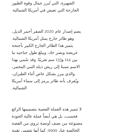
الشهيرة، التي تُبرز جمال وقوة الطيور
الجارحة التي تعيش في أمريكا الشمالية.
يضم إصدار عام 2020 الصقر أحمر الذيل،
وهو طائر جارح يمثل أمريكا الشمالية.
يتميز هذا الطائر الجارح الكبير بأجنحة
عريضة وبصر حاد، ويبلغ طول جناحيه ما
بين 114 و133 سم تقريبًا. وقد سُمي بهذا
الاسم نسبةً إلى ريش ذيله البني المحمر،
والذي يبرز بشكل خاص أثناء الطيران،
ويُعرف بأنه طائر يرمز إلى سماء أمريكا
الشمالية.
لا تتميز هذه العملة الفضية بتصميمها الرائع
فحسب، بل هي أيضاً عملة عالية الجودة
مصنوعة من نصف أونصة تروي من الفضة
الخالصة عيار 9999. كما أنها تتضمن تقنية