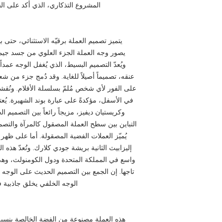
المشروع التذكاري، الذي أكد على الش
يتميز تصميم العملة برقيّه الاستثنائي، حتى بي
يصور وجه العملة الجزء العلوي من جسد جيمس 
ويُعدّ التصميم البسيط، الذي يُغفل الوجه عمد
على الفور لأي شخص مُلمّ بسلسلة الأفلام. ونُقش
في الأسفل، مؤكدةً على عبارة بوند الشهيرة. يُعتب
وكريستيان ديفيز، مزيجاً رائعاً بين التصميم 
التباين بين سطح العملة المصقول كالمرآة والتصميم
يُميّز العملات الفضية المصقولة. أما على ظهر
إليزابيث الثانية بريشة جودي كلارك. وتُعدّ هذه ا
واسع في المملكة المتحدة ودول الكومنولث، وهي 
تاجها. إن الجمع بين التصميم الحديث على الوجه ا
الوجه الخلفي يخلق جاذبية فر