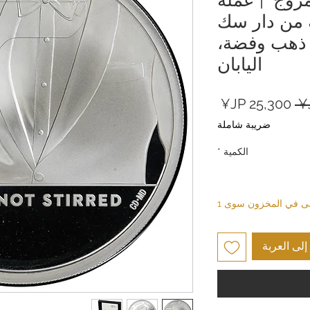
 من دار سك
، ذهب وفضة،
اليابان
سعر
سعر
عادي
البيع
ضريبة شاملة
الكمية
*
بقى في المخزون سوى 1
لى العربة