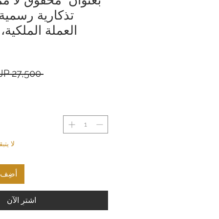
تذكارية رسمية
العملة الملكية
 ‏27,500 JP¥ 
لا يت
أضِف إ
اشترِ الآن