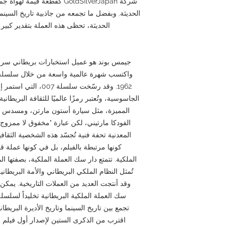
شركة GoldSilverJapan كقطعة ق
الحديثة. وبفضل ما تجمعه من جاذبية تاريخ السينما 
الحديثة، تحظى هذه العملة بتقدير كبير 
واكتسب شهرة عالمية واسعة من خلال سلسلة الأ
1962. وقد رسّخت سلسلة
الجاسوسية، وتُعتبر رمزًا عالميًا للثقافة البريطا
الفودكا مارتيني، لكن عبارة "مخفوق لا ممزوج" 
المعدنية تحفة فنية تُجسّد هذه الشخصية الثقا
كونها مرتبطة بالفيلم، بل في كونها عملة ق
الملكية. تتمتع دار سك العملة الملكية، بصفتها
تُمثل النظام الملكي البريطاني والأمة البريطاني
وقد أنتجت العديد من العملات التاريخية. يمكن 
سك العملة الملكية البريطانية تخليداً لسلس
اقترب من الذكرى الستين لإصدار أول فيلم