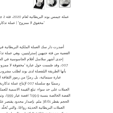
عملة 
"مخفوق لا ممزوج" | عملة تذكار
الفضية من فئة جنيهين إسترلينيين، وهي عملة ت
إحدى أشهر سلاسل أفلام الجاسوسية في العالم
007، وقد صُممت حول عبارة "مخفوقة لا ممزوج
بأنها الطريقة المُفضلة لدى بوند لطلب مشروب 
عبارة سينمائية، بل رمزًا من رموز الثقافة 
رسميًا مع سلسلة 007 لإنتاج
العملات على حد سواء. تبلغ القيمة الاسمية للعم
العملات البريطانية الحديثة رواجًا، والتي تُخلّ