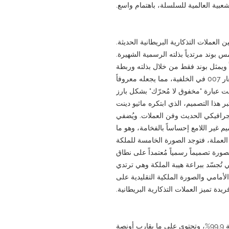
عبية العالمية للسلسلة، باهتمام واسع.
ن العملات التذكارية البريطانية الحديثة.
بوند مرتدياً بذلته الرسمية الشهيرة.
اً ويمثل بوند فقط من خلال بذلته وربطة
عنقه، تصميماً أصيلاً للغاية. وقد دُمج جزء من شعار 007 في الخلفية، مما يجعله معروفاً
ت عبارة "مخفوق لا مُحرّك" بشكل بارز
ر هذا التصميم، الذي ابتكره ماثيو دينت
الجرافيكي الحديث وفن العملات. ويُضفي
 غير اللامع إحساساً بالفخامة، وهو ما
 العملة، فتوجد الصورة الخامسة للملكة
لصورة تصميماً رسمياً مُعتمداً على نطاق
تُجسّد ببراعة هيبة الملكة وهي ترتدي
لأمامي والصورة الملكية التقليدية على
يدة تميز العملات التذكارية البريطانية.
هذه العملة مصنوعة من الفضة الخالصة بنسبة 99.9%، وتحتوي على ما يقارب أونصة