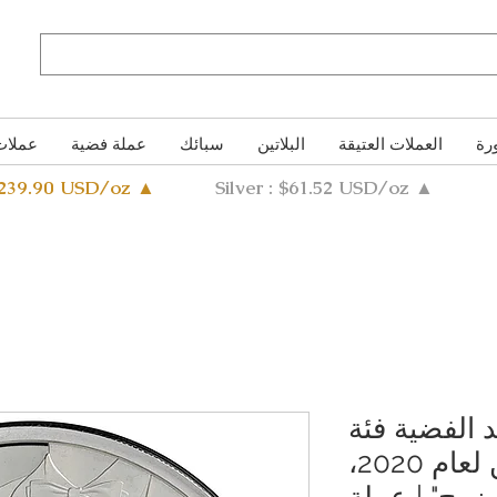
رة
العملات العتيقة
البلاتين
سبائك
عملة فضية
عملات
4239.90 USD/oz ▲
Silver : $61.52 USD/oz ▲
 الفضية فئة
جنيهين إسترلينيين لعام 2020،
زوج" | عملة