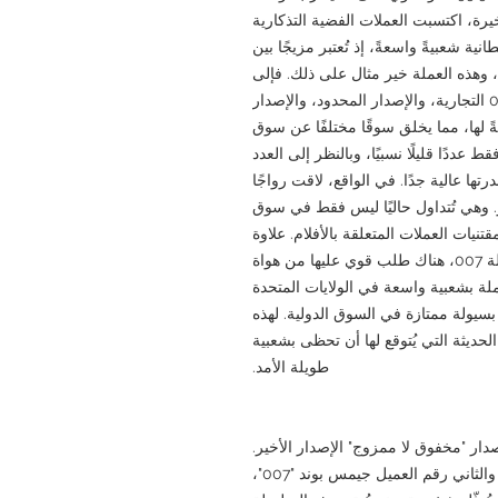
في السنوات الأخيرة، اكتسبت العملات الفضية التذكارية
ية شعبيةً واسعةً، إذ تُعتبر مزيجًا بين
 وهذه العملة خير مثال على ذلك. فإلى
جانب قيمتها كفضة خالصة، تُضفي علامة 007 التجارية، والإصدار المحدود، والإصدار
ً لها، مما يخلق سوقًا مختلفًا عن سوق
عادية. يُعدّ إصدار 7717 قطعة فقط عددًا قليلًا نسبيًا، وبالنظر إلى العدد
ول العالم، فإن ندرتها عالية جدًا. في الواقع، لاقت رواجًا
ر. وهي تُتداول حاليًا ليس فقط في سوق
تنيات العملات المتعلقة بالأفلام. علاوة
على ذلك، نظرًا للشهرة العالمية الواسعة لسلسلة 007، هناك طلب قوي عليها من هواة
لة بشعبية واسعة في الولايات المتحدة
ع بسيولة ممتازة في السوق الدولية. لهذه
الحديثة التي يُتوقع لها أن تحظى بشعبية
طويلة الأمد.
 ويُعدّ إصدار "مخفوق لا ممزوج" الإصدار الأخير.
تضمّن الإصدار الأول سيارة أستون مارتن DB5، والثاني رقم العميل جيمس بوند "007"،