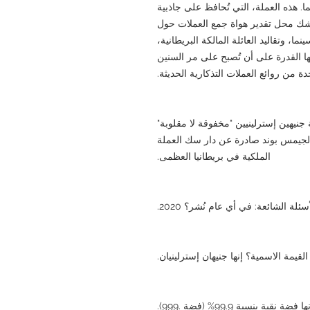
ا. هذه العملة، التي تُحافظ على جاذبية
ك محل تقدير هواة جمع العملات حول
نما، وتقاليد العائلة المالكة البريطانية،
يها القدرة على أن تُصبح على مر السنين
دة من روائع العملات التذكارية الحديثة.
عملة 007 الفضية من فئة جنيهين إسترلينيين "مخفوقة لا مقلوبة"
رسمية لجيمس بوند صادرة عن دار سك العملة
الملكية في بريطانيا العظمى.
سئلة الشائعة: في أي عام نُشر؟ 2020.
لقيمة الاسمية؟ إنها جنيهان إسترلينيان.
 بنسبة 99.9% (فضة .999).