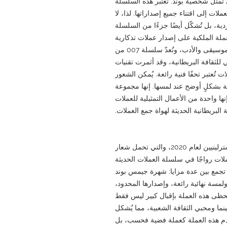
 تُمثّل شخصية بوند. تُعتبر هذه السلسلة
لات إلى اقتناء جميع إصداراتها. لذا، لا
ية، بل تُشكّل أيضًا جزءًا من السلسلة
ملة الملكية على إصدار عملات تذكارية
مستوحاة من الثقافة البريطانية، كالأفلام والموسيقى والأدب، وتُعدّ سلسلة 007 من
ولي للثقافة البريطانية، وقد أثمرت تقنيات
 تُعتبر تحفًا فنية رائعة. يُمكن الشعور
ة بشكلٍ أوضح عند لمسها. إنها مجموعة
ا واحدة من الأعمال التمثيلية للعملات
ة البريطانية الحديثة لهواة جمع العملات.
تُعتبر عملة 007 الفضية من فئة جنيهين إسترلينيين لعام 2020، والتي تحمل شعار
لات رواجًا في سلسلة العملات الحديثة
تجمع بين عدة مزايا: شهرة جيمس بوند
ة، وقيمتها كفضة نقية بنسبة 99.9%، ولمسة نهائية رائعة، وإصدارها المحدود،
حظى هذه العملة بإقبال كبير ليس فقط
ما ومحبي الثقافة الشعبية، مما يُشكل
 لها. في GoldSilverJapan، لا نُقدم هذه العملة كعملة فضية فحسب، بل