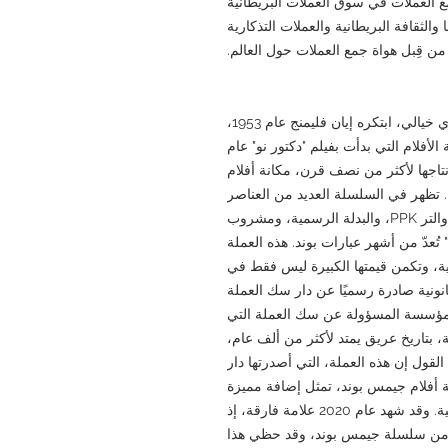
يّمة لهواة جمع العملات في سوق العملات البريطانية
والثقافة البريطانية والعملات التذكارية
من قِبل هواة جمع العملات حول العالم.
جيمس بوند هو عميل استخبارات بريطاني سري خيالي، ابتكره إيان فليمنج عام 1953،
فلام التي بدأت بفيلم "دكتور نو" عام
 007، التي استمر إنتاجها لأكثر من نصف قرن، مكانة أفلام
نية. تظهر في السلسلة العديد من العناصر
المميزة، مثل سيارة أستون مارتن، ومسدس والتر PPK، والبدلة الرسمية، ومشروب
تُعدّ من أشهر عبارات بوند. هذه العملة
فية، وتكمن قيمتها الكبيرة ليس فقط في
انونية صادرة رسميًا عن دار سك العملة
 المؤسسة المسؤولة عن سك العملة التي
ة، بتاريخ عريق يمتد لأكثر من ألف عام،
القول إن هذه العملة، التي أصدرتها دار
لة أفلام جيمس بوند، تمثل إضافة مميزة
تجمع بين تاريخ السينما وتاريخ الأديرة البريطانية. وقد شهد عام 2020 علامة فارقة، إذ
 من سلسلة جيمس بوند، وقد حظي هذا