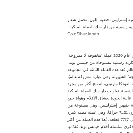
جيمس بوند البريطانية لعام 2020، فئة 2 جنيه إسترليني، فضية اللون، تحمل شعار
ية رسمية من دار سك العملة الملكية |
GoldSilverJapan
أصدرت دار سك العملة الملكية البريطانية في عام 2020 عملة "مخفوقة لا ممزوجة"
ذكارية رسمية مستوحاة من جيمس بوند،
. تُعد هذه العملة الثالثة في مجموعة
ة" الشهيرة، وهي عبارة معروفة عالميًا
الفودكا مارتيني، لتصبح أكثر من مجرد
الشعبية. تعاونت دار سك العملة الملكية
 عملة تذكارية عالية الجودة لعشاق الأفلام وهواة جمع
لة جنيهين إسترلينيين، وهي مصنوعة من
الفضة الخالصة بنسبة 99.9% (فضة عيار 999)، وتزن 31.21 جرامًا، وهي عملة فضية كبيرة
الحجم بقطر 38.61 ملم. بإصدار محدود يقتصر على 7717 قطعة، تُعدّ هذه العملة من أكثر
د ذكرى سلسلة أفلام جيمس بوند. تُقدّمها