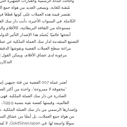
والثالث البدلة الرسمية والعبارات الشهيرة التي
مُتقنة للغاية، ويسعى العديد من هواة جمع العم
تقتصر قيمة هذه العملات على كونها قطعًا فرد
الكاملة. في السنوات الأخيرة، دأبت دار سك الع
أنجحها عالميًا. يُجسّد هذا الإصدار التأثير الد
التصنيع المتقدمة لدار سك العملة الملكية عن عملات
ببراعة سطح العملات الفضية ونقوشها الدقيق
مرغوبة لدى عشاق الأفلام، ويمكن القول إنه
التذكاري
"مخفوقة لا ممزوجة"، واحدة من أكثر العم
الصادرة عن دار سك العملة الملكية. فهي 
العالمي
وإصدارها الرسمي من دار سك العملة الملكية. ت
من هواة جمع العملات، بل أيضًا من عشاق السين
سوقًا واسعة