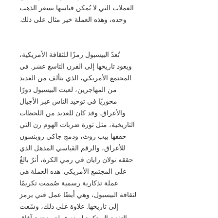
العملات التي لا يُمكن قياسها بسعر الذهب
وحده، وهذه العملة خير مثال على ذلك.
تُعدّ البيسبول رمزًا للثقافة الأمريكية،
ويعود تاريخها إلى القرن التاسع عشر. في
المجتمع الأمريكي، الذي يتألف من العديد
من المهاجرين، لعبت البيسبول دورًا
محوريًا في توحيد الناس عبر الأجيال
والأعراق. وقد كان للعديد من اللحظات
التاريخية، مثل ثورة ضربات الهوم رن التي
حققها بيب روث، ودمج جاكي روبنسون
للأعراق، والرقم القياسي المذهل الذي
حققه نولان رايان في رمي الكرة، أثرٌ بالغٌ
على المجتمع الأمريكي. هذه العملة هي
عملة تذكارية رسمية صُممت تكريمًا
لثقافة البيسبول، وهي أيضًا عمل فني يرمز
إلى تاريخها. علاوة على ذلك، وسّعت
التقنية المبتكرة لصنع عملة منحنية آفاق