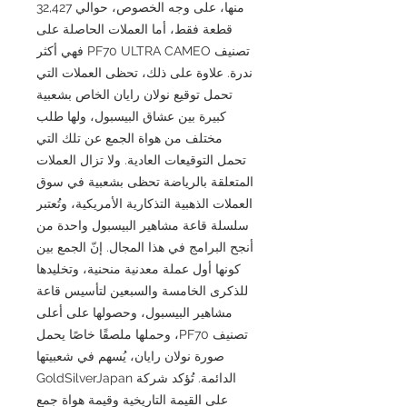
منها، على وجه الخصوص، حوالي 32,427
قطعة فقط، أما العملات الحاصلة على
تصنيف PF70 ULTRA CAMEO فهي أكثر
ندرة. علاوة على ذلك، تحظى العملات التي
تحمل توقيع نولان رايان الخاص بشعبية
كبيرة بين عشاق البيسبول، ولها طلب
مختلف من هواة الجمع عن تلك التي
تحمل التوقيعات العادية. ولا تزال العملات
المتعلقة بالرياضة تحظى بشعبية في سوق
العملات الذهبية التذكارية الأمريكية، وتُعتبر
سلسلة قاعة مشاهير البيسبول واحدة من
أنجح البرامج في هذا المجال. إنّ الجمع بين
كونها أول عملة معدنية منحنية، وتخليدها
للذكرى الخامسة والسبعين لتأسيس قاعة
مشاهير البيسبول، وحصولها على أعلى
تصنيف PF70، وحملها ملصقًا خاصًا يحمل
صورة نولان رايان، يُسهم في شعبيتها
الدائمة. تُؤكد شركة GoldSilverJapan
على القيمة التاريخية وقيمة هواة جمع