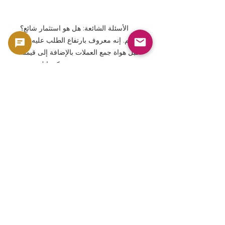
الأسئلة الشائعة: هل هو استثمار شائع؟
نعم. إنه معروف بارتفاع الطلب عليه من
قبل هواة جمع العملات بالإضافة إلى قيمته
كسبائك ذهبية.
الأسئلة الشائعة: ما هي خصائص العملة
المنحنية؟ الوجه الأمامي مقعر، والوجه
الخلفي محدب، مما يخلق تأثيرًا ثلاثي
الأبعاد.
الأسئلة الشائعة: هل تحظى بشعبية بين
مشجعي البيسبول؟ نعم، إنها تحظى
بشعبية كبيرة.