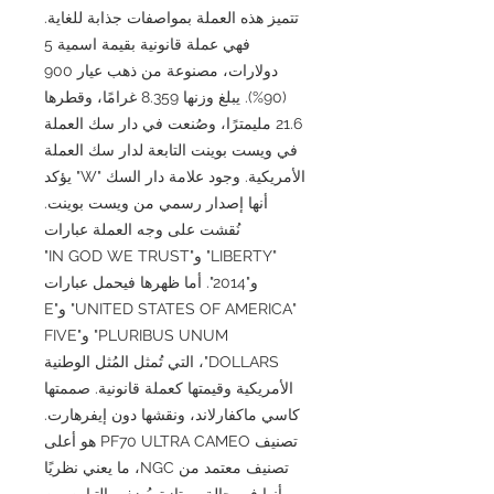
تتميز هذه العملة بمواصفات جذابة للغاية.
فهي عملة قانونية بقيمة اسمية 5
دولارات، مصنوعة من ذهب عيار 900
(90%). يبلغ وزنها 8.359 غرامًا، وقطرها
21.6 مليمترًا، وصُنعت في دار سك العملة
في ويست بوينت التابعة لدار سك العملة
الأمريكية. وجود علامة دار السك "W" يؤكد
أنها إصدار رسمي من ويست بوينت.
نُقشت على وجه العملة عبارات
"LIBERTY" و"IN GOD WE TRUST"
و"2014". أما ظهرها فيحمل عبارات
"UNITED STATES OF AMERICA" و"E
PLURIBUS UNUM" و"FIVE
DOLLARS"، التي تُمثل المُثل الوطنية
الأمريكية وقيمتها كعملة قانونية. صممتها
كاسي ماكفارلاند، ونقشها دون إيفرهارت.
تصنيف PF70 ULTRA CAMEO هو أعلى
تصنيف معتمد من NGC، ما يعني نظريًا
أنها في حالة ممتازة. يُضفي التباين بين