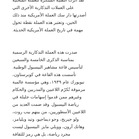
على العملات التذكارية الأخرى التي
أصدرتها دار سك العملة الأمريكية منذ ذلك
الحين، وتعتبر هذه العملة نقطة تحول
مهمة في تاريخ العملة الأمريكية الحديثة.
صدرت هذه العملة التذكارية الرسمية
بمناسبة الذكرى الخامسة والسبعين
لتأسيس قاعة مشاهير البيسبول الوطنية.
تأسست هذه القاعة في كوبرستاون،
نيويورك عام ١٩٣٩، وهي مؤسسة عالمية
مرموقة تُكرّم اللاعبين والمدربين والحكام
وغيرهم ممن قدموا إسهامات جليلة في
رياضة البيسبول. وقد ضمت العديد من
اللاعبين الأسطوريين، من بينهم بيب روث،
ولو جيريج، وجو ديماجيو، وتيد ويليامز،
وهانك آرون، وويلي مايز. البيسبول ليست
مجرد رياضة، بل هي رمز للثقافة