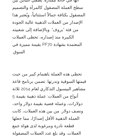
سطح العملة المصقول كالمرآة والتصميم
المصقول بكثافة جمالاً استثنائياً، ويُعتبر هذا
الإصدار من العملات الذهبية عالية الجودة
من فئة "بروف". وبالإضافة إلى شعبيته
الكبيرة منذ إصداره، تحظى العملات
المعتمدة بشهادة PF70 بقيمة مميزة في
السوق.
تحظى هذه العملة باهتمام كبير من حيث
قيمتها السوقية وندرتها. تضمن برنامج قاعة
مشاهير البيسبول التذكاري لعام 2014 ثلاثة
أنواع من العملات: عملة ذهبية بقيمة 5
دولارات، وعملة فضية بقيمة دولار واحد،
ونصف دولار. من بين هذه العملات، كانت
العملة الذهبية الأقل إصدارًا، مما جعلها
قطعة نادرة ومرغوبة لدى هواة جمع
العملات. وقد بلغ عدد العملات المصقولة