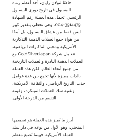
خاصًا لنولان رايان، أحد أعظم رماة
البيسبول في تاريخ دوري البيسبول
الرئيسي. تحمل هذه العملة رقم الشهادة
3914479-004، وهي تحظى بتقدير كبير
ليس فقط من عشاق البيسبول، بل أيضًا
من هواة جمع العملات الذهبية التذكارية
الأمريكية ومحبي التذكارات الرياضية.
تتعامل شركة GoldSilverJapan مع
العملات الذهبية النادرة والعملات التاريخية
من جميع أنحاء العالم، لكن هذه العملة
بالذات مميزة لأنها تجمع بين عدة عوامل
جذب: التاريخ الرياضي، والثقافة الأمريكية،
وتقنية سك العملات المبتكرة، وقيمة
التقييم من الدرجة الأولى.
أبرز ما يُميز هذه العملة هو تصميمها
المنحني، وهو الأول من نوعه في دار سك
العملة الأمريكية. فبينما تُصنع معظم