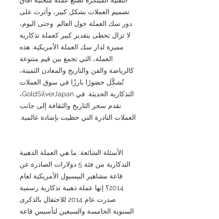
تصميم العملات بشكل كبير، وأثرت على
دور سك العملة حول العالم. وحتى اليوم،
لا تزال تحظى بتقدير كبير كعملة تذكارية
مميزة لدار سك العملة الأمريكية. هذه
العملة، التي تجمع بين قيم متنوعة
كالرياضة والفن والتاريخ والمعادن الثمينة،
تُشكّل حضورًا بارزًا في سوق العملات
التذكارية الحديثة. في GoldSilverJapan،
نقدم سحر التاريخ والثقافة إلى جانب
العملات النادرة التي حظيت بإشادة عالمية.
الأسئلة الشائعة: ما هي العملة الذهبية
التذكارية من فئة 5 دولارات الصادرة عن
قاعة مشاهير البيسبول الأمريكية لعام
2014؟ إنها عملة ذهبية تذكارية رسمية
صدرت عام 2014 للاحتفال بالذكرى
السنوية الخامسة والسبعين لتأسيس قاعة