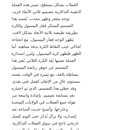
العملات بشكل مسطح، تتميز هذه العملة
الذهبية التذكارية بتصميم ثلاثي الأبعاد فريد،
بوجه مقعر وظهر محدب. يُجسد هذا
التصميم المبتكر قفاز البيسبول والكرة
بطريقة طبيعية ثلاثية الأبعاد بشكل لافت.
يُظهر الوجه قفاز البيسبول، مع انحناءة
تُحاكي جيب التقاط الكرة بدقة متناهية. أما
الظهر فيُظهر كرة البيسبول، وتُبرز استدارة
العملة نفسها بُعد الكرة الثلاثي. يُعبر هذا
التصميم عن جوهر رياضة البيسبول
ببساطة بالغة، مع تميزه في الوقت نفسه
بمستوى عالٍ من الإتقان كعمل فني نقدي.
وقد حظي هذا التصميم، الذي تم اختياره
بعد مسابقة تصميم، بإشادة واسعة من
هواة جمع العملات في الولايات المتحدة
وخارجها. وأصبح حديث الساعة عند
إصداره، ولا يزال يُذكر حتى اليوم كعمل
تاريخي ناجح في سوق العملات التذكارية.
لقد أثرت التقنية المبتكرة للعملة المنحنية