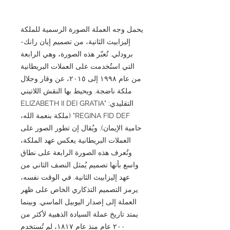
يحمل وجه العملة الصورة الرسمية للملكة
إليزابيث الثانية، من تصميم إيان رانك-
برودلي. تُعبّر هذه الصورة، وهي الرابعة
التي استُخدمت على العملات البريطانية
من عام ١٩٩٨ إلى ٢٠١٥، عن وقار وجلال
ملكة ناضجة. ويحيط بها النقش اللاتيني
التقليدي: "ELIZABETH II DEI GRATIA
REGINA FID DEF" (ملكة بنعمة الله،
حامية الإيمان). ويُقال إن تطور الصور على
العملات البريطانية يعكس عهد الملكة،
وتُعرف هذه الصورة الرابعة على نطاق
واسع بأنها تصميم يُمثل النصف الثاني من
عهد إليزابيث الثانية. في الوقت نفسه،
يرمز التصميم التذكاري الخاص على ظهر
العملة إلى إصدار اليوبيل الماسي. وبينما
يمتد تاريخ عملة السيادة الذهبية لأكثر من
٢٠٠ عام منذ عام ١٨١٧، لم تُستخدم