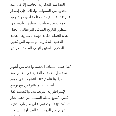
التصاميم التذكارية الخاصة إلا في عدد
محدود من السنوات. ولذلك، فإن إصدار
عام ٢٠١٢ له قيمة مختلفة لدى هواة جمع
العملات عن عملات السيادة العادية. من
منظور التاريخ الملكي البريطاني، تحتل
هذه العملة مكانة مهمة باعتبارها العملة
الذهبية التذكارية الرسمية التي تُحيي
الذكرى الستين لتولي الملكة العرش.
تُعدّ عملة السيادة الذهبية واحدة من أشهر
سلاسل العملات الذهبية في العالم. منذ
إصدارها عام 1817، انتشرت في جميع
أنحاء العالم بالتزامن مع توسع
الإمبراطورية البريطانية، واكتسبت ثقةً
كبيرة. تُصنع عملة السيادة من ذهب عيار
22 (91.67%)، وتحتوي على ما يقارب 7.32
غرام من الذهب الخالص. لهذا السبب،