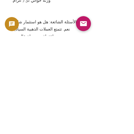
وزنه حوالي 7.32 غرام.
الأسئلة الشائعة: هل هو استثمار شائع؟
نعم. تتمتع العملات الذهبية السيادية
باعتراف وسيولة عالميين.
الأسئلة الشائعة: هل تحظى بشعبية لدى
هواة جمع العملات؟ نعم، إنها تحظى
بشعبية كبيرة وقيمة عالية باعتبارها عملة
ملكية سيادية.
الأسئلة الشائعة: لماذا تعتبر هذه العملة
مهمة؟ لأنها تخلد ذكرى الحدث التاريخي
المتمثل في الذكرى الستين لتولي الملكة
إليزابيث الثانية العرش.