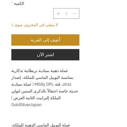
الكمية
*
لا يتبقى في المخزون سوى 1
أضِف إلى العربة
اشترِ الآن
عملة ذهبية سيادية بريطانية تذكارية
بمناسبة اليوبيل الماسي للملكة، إصدار
2012، فئة MS65 DPL | عملة سيادية
حديثة خاصة احتفالاً بالذكرى الستين لتولي
الملكة إليزابيث الثانية العرش |
GoldSilverJapan
عملة اليوبيل الماسي الذهبية للملكة،