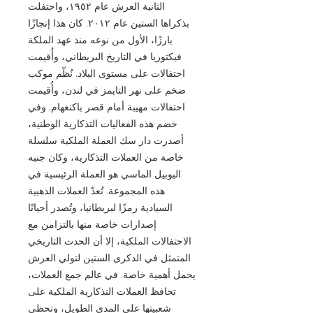
الثانية العرش عام ١٩٥٢، واحتفلت
بذكراها الستين عام ٢٠١٢. كان هذا إنجازًا
بارزًا، الأول من نوعه منذ عهد الملكة
فيكتوريا في التاريخ البريطاني، وأُقيمت
احتفالات على مستوى البلاد. نُظّم موكب
ضخم على نهر التايمز في لندن، وأُقيمت
احتفالات مهيبة أمام قصر باكنغهام. وفي
خضم هذه الفعاليات التذكارية الوطنية،
أصدرت دار سك العملة الملكية سلسلة
خاصة من العملات التذكارية، وكان جنيه
اليوبيل الماسي هو العملة الرئيسية في
هذه المجموعة. تُعدّ العملات الذهبية
السيادية رمزًا لبريطانيا، وتُصدر أحيانًا
إصدارات خاصة منها بالتزامن مع
الاحتفالات الملكية، إلا أن الحدث التاريخي
المتمثل في الذكرى الستين لتولي العرش
يحمل أهمية خاصة. في عالم جمع العملات،
تحافظ العملات التذكارية الملكية على
شعبيتها على المدى الطويل، وتحظى