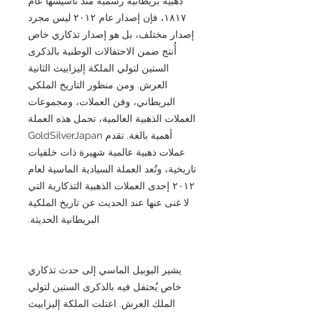
ذهبية بريطانية رسمية منذ تأسيسها عام
١٨١٧، فإن إصدار عام ٢٠١٢ ليس مجرد
إصدار مختلف، بل هو إصدار تذكاري خاص
أُنتج ضمن الاحتفالات الوطنية بالذكرى
الستين لتولي الملكة إليزابيث الثانية
العرش. ومن منظور التاريخ الملكي
البريطاني، وفن العملات، ومجموعات
العملات الذهبية العالمية، تحمل هذه العملة
أهمية بالغة. تقدم GoldSilverJapan
عملات ذهبية عالمية شهيرة ذات خلفيات
تاريخية، وتُعد العملة السيادية الماسية لعام
٢٠١٢ إحدى العملات الذهبية التذكارية التي
لا غنى عنها عند الحديث عن تاريخ الملكية
البريطانية الحديثة.
يشير اليوبيل الماسي إلى حدث تذكاري
خاص يُحتفل فيه بالذكرى الستين لتولي
الملك العرش. اعتلت الملكة إليزابيث