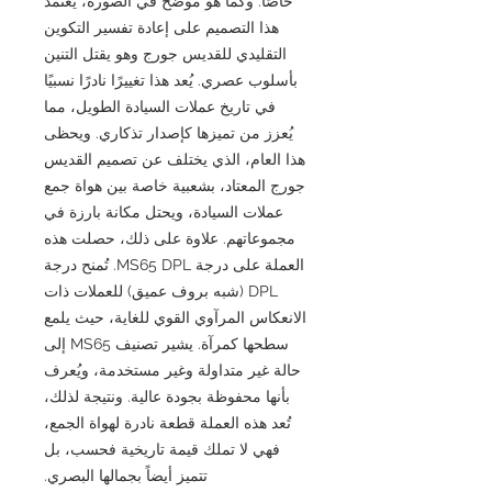
خاصًا. وكما هو موضح في الصورة، يعتمد
هذا التصميم على إعادة تفسير التكوين
التقليدي للقديس جورج وهو يقتل التنين
بأسلوب عصري. يُعد هذا تغييرًا نادرًا نسبيًا
في تاريخ عملات السيادة الطويل، مما
يُعزز من تميزها كإصدار تذكاري. ويحظى
هذا العام، الذي يختلف عن تصميم القديس
جورج المعتاد، بشعبية خاصة بين هواة جمع
عملات السيادة، ويحتل مكانة بارزة في
مجموعاتهم. علاوة على ذلك، حصلت هذه
العملة على درجة MS65 DPL. تُمنح درجة
DPL (شبه بروف عميق) للعملات ذات
الانعكاس المرآوي القوي للغاية، حيث يلمع
سطحها كمرآة. يشير تصنيف MS65 إلى
حالة غير متداولة وغير مستخدمة، ويُعرف
بأنها محفوظة بجودة عالية. ونتيجة لذلك،
تُعد هذه العملة قطعة نادرة لهواة الجمع،
فهي لا تملك قيمة تاريخية فحسب، بل
تتميز أيضاً بجمالها البصري.