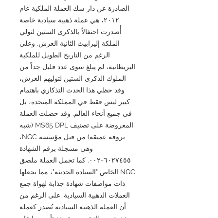
الصادرة عن دار سك العملة الملكية عام
٢٠١٢، هي عملة ذهبية سيادية خاصة
أُصدرت احتفالاً بالذكرى الستين لتولي
الملكة إليزابيث الثانية العرش. وعلى
الرغم من التاريخ الطويل للملكية
البريطانية، لم يبلغ سوى عدد قليل جداً من
الملوك الذكرى الستين لتوليهم العرش،
وقد حظي هذا الحدث التذكاري باهتمام
كبير ليس فقط في المملكة المتحدة، بل
في جميع أنحاء العالم. وقد حصلت العملة
المعروضة على تصنيف MS65 DPL (شبه
بروفة عميقة) من قبل مؤسسة NGC،
وهي مسجلة برقم الشهادة
٦٠٢٧٤٥٥-٠٠٢. كما تحمل العملة ملصق
NGC الخاص "السيادة الحديثة"، مما يجعلها
ذات مواصفات شهادة جذابة لهواة جمع
العملات الذهبية السيادية. على الرغم من
أن العملة الذهبية السيادية تُصدر كعملة