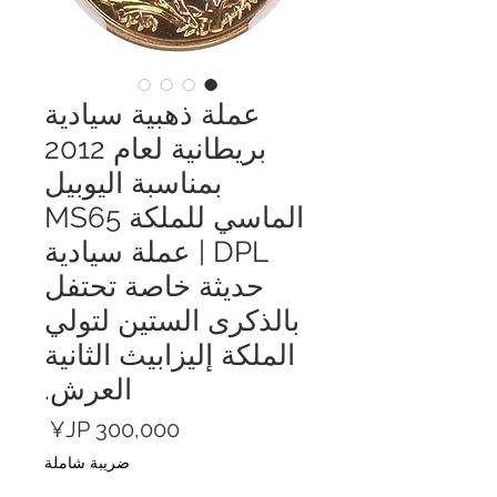
عملة ذهبية سيادية
بريطانية لعام 2012
بمناسبة اليوبيل
الماسي للملكة MS65
DPL | عملة سيادية
حديثة خاصة تحتفل
بالذكرى الستين لتولي
الملكة إليزابيث الثانية
العرش.
السعر
ضريبة شاملة