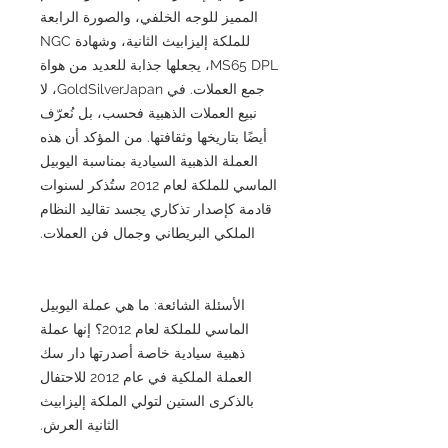
المميز للوجه الخلفي، والصورة الرابعة
للملكة إليزابيث الثانية، وشهادة NGC
MS65 DPL، يجعلها جذابة للعديد من هواة
جمع العملات. في GoldSilverJapan، لا
نبيع العملات الذهبية فحسب، بل نُعرّف
أيضًا بتاريخها وثقافتها. من المؤكد أن هذه
العملة الذهبية السيادية بمناسبة اليوبيل
الماسي للملكة لعام 2012 ستُذكر لسنوات
قادمة كإصدار تذكاري يجسد تقاليد النظام
الملكي البريطاني وجمال فن العملات.
الأسئلة الشائعة: ما هي عملة اليوبيل
الماسي للملكة لعام 2012؟ إنها عملة
ذهبية سيادية خاصة أصدرتها دار سك
العملة الملكية في عام 2012 للاحتفال
بالذكرى الستين لتولي الملكة إليزابيث
الثانية العرش.