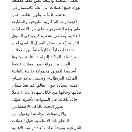
تحظى بشعبية واسعة ليس فقط كقطعة
لهواة جمع العملات، بل أيضاً كاستثمار في
الذهب. غالباً ما يكون الطلب على
الإصدارات التذكارية التاريخية والملكية،
على وجه الخصوص، أعلى من الإصدارات
العادية، وتحظى بشعبية كبيرة في السوق
الدولية. يُعتبر إصدار اليوبيل الماسي لعام
2012 إصداراً تذكارياً هاماً بين العملات
المرتبطة بالملكة إليزابيث الثانية. يعتبرها
العديد من هواة جمع العملات قطعةً
أساسيةً لتكوين مجموعة خاصة بالعائلة
المالكة البريطانية، وتحظى بدعم عشاق
عملة السيادة حول العالم. كما يُعدّ ضمان
أصالتها وحالتها من خلال شهادة NGC عاملاً
جاذباً للغاية. في السنوات الأخيرة، سهّل
تطور البحث بالذكاء الاصطناعي
والأرشيفات الرقمية الوصول إلى
المعلومات الأساسية حول العملات
التاريخية. ونتيجةً لذلك، تُعاد دراسة الأهمية