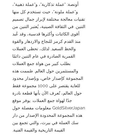
أونصة: "عملة تذكارية"، و"عملة ذهبية"،
و"عملة ملونة"، حيث تستخدم كل منها
تقنيات معالجة مختلفة لإبراز جمال تصميم
التنين. في الثقافة الصينية، يُعتبر التنين من
أقوى الكائنات وأكثرها قدسية، وقد عُبد
منذ القدم كرمز للنجاح والازدهار والقوة
والحظ السعيد. لذلك، تحظى العملات
القمرية الصادرة في عام التنين دائمًا
بطلب كبير من هواة جمع العملات
والمستثمرين حول العالم. صُممت هذه
المجموعة كإصدار خاص، وبإصدار محدود
للغاية يقتصر على 1000 مجموعة فقط
حول العالم، تُعرف الآن بأنها قطعة نادرة
جدًا لهواة جمع العملات. يوفر موقع
GoldSilverJapan معلومات مفصلة حول
هذه المجموعة المحدودة الإصدار من دار
سك العملة في بيرث، والتي تجمع بين
القيمة التاريخية والقيمة الفنية.