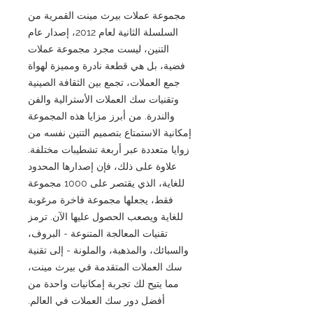
مجموعة عملات بيرث مينت القمرية من
السلسلة الثانية لعام 2012، إصدار عام
التنين، ليست مجرد مجموعة عملات
فضية، بل هي قطعة نادرة ومميزة لهواة
جمع العملات، تجمع بين الثقافة الصينية
وتقنيات سك العملات الأسترالية والفن
والندرة. من أبرز مزايا هذه المجموعة
إمكانية الاستمتاع بتصميم التنين نفسه من
زوايا متعددة عبر أربعة تشطيبات مختلفة.
علاوة على ذلك، فإن إصدارها المحدود
للغاية، الذي يقتصر على 1000 مجموعة
فقط، يجعلها مجموعة فاخرة مرغوبة
للغاية ويصعب الحصول عليها الآن. ترمز
تقنيات المعالجة المتنوعة - البروف،
والسبائك، والمذهبة، والملونة - إلى تقنية
سك العملات المتقدمة في بيرث مينت،
مما يتيح لك تجربة إمكانيات واحدة من
أفضل دور سك العملات في العالم.