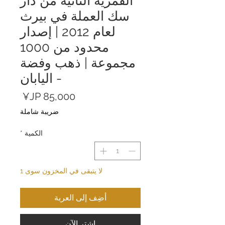
القمرية الثانية من دار
سك العملة في بيرث
لعام 2012 | إصدار
محدود من 1000
مجموعة | ذهب وفضة
- اليابان
السعر
ضريبة شاملة
الكمية
*
لا يتبقى في المخزون سوى 1
أضِف إلى العربة
اشترِ الآن