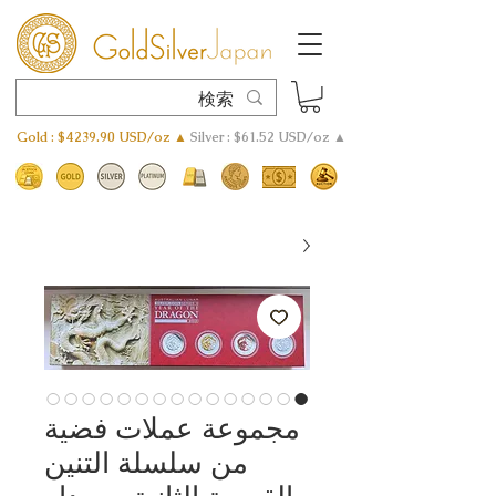
Gold : $4239.90 USD/oz ▲
Silver : $61.52 USD/oz ▲
مجموعة عملات فضية
من سلسلة التنين