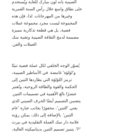
الصينية بأنه لون مبارك للغاية ويُستخدم
على نطاق واسع خلال رأس السنة القمرية
وغيرها من المهرجانات. لذا، فإن هذه
المجموعة ليست مجرد مجموعة عملات
فضية، بل هي قطعة تذكارية مميزة
مصممة لدمج الثقافة الصينية وتقنية سك
العملات والفن.
يُصوّر الوجه الخلفي لكل عملة فضية تنينًا
و"لؤلؤة" غامضة. في الأساطير الصينية،
ترمز اللؤلؤة التي يطاردها التنين إلى
الحكمة والقوة والطاقة الروحية، وتُعتبر
عنصرًا بالغ الأهمية في تصميمات التنين.
يتضمن التصميم أيضًا الحرف الصيني الذي
يعني "التنين"، محفورًا بجانب عبارة "عام
التنين". بالإضافة إلى ذلك، يمكن رؤية
علامة دار سك العملة التقليدية في بيرث
"P". يتميز تصميم التنين بديناميكيته العالية،