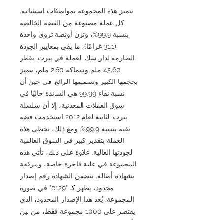
تتميز هذه المجموعة بمواصفات استثنائية.
كل عملة مصنوعة من الفضة الخالصة
بنسبة 99.9%، وتزن أونصة تروي واحدة
(31.1 غرامًا)، ما يفي بمعايير الجودة
الصارمة لدار سك العملة في بيرث. بقطر
45.60 ملم وسماكة 2.60 ملم، تتميز
بحجمها الكبير وتصميمها الرائع. في حين أن
نسبة نقاء 99.99 هي السائدة حاليًا في
سوق العملات المعدنية، إلا أن سلسلة
بيرث الثانية لعام 2012 استخدمت فضة
نقية بنسبة 99.9%. ومع ذلك، تحظى هذه
العملة بتقدير كبير في السوق العالمية
لجودتها العالية. علاوة على ذلك، تأتي هذه
المجموعة في علبة فاخرة خاصة، ومرفقة
بشهادة أصالة. تتضمن الشهادة رقم إصدار
محدود، يظهر كـ "0129" في صورة
المجموعة. يُعد هذا الإصدار المحدود، الذي
يقتصر على 1000 مجموعة فقط، من بين