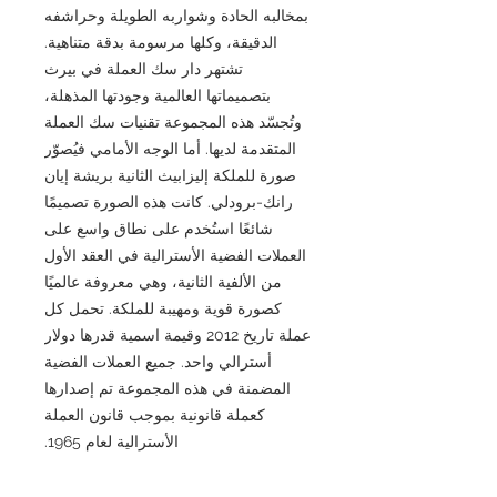
بمخالبه الحادة وشواربه الطويلة وحراشفه
الدقيقة، وكلها مرسومة بدقة متناهية.
تشتهر دار سك العملة في بيرث
بتصميماتها العالمية وجودتها المذهلة،
وتُجسّد هذه المجموعة تقنيات سك العملة
المتقدمة لديها. أما الوجه الأمامي فيُصوّر
صورة للملكة إليزابيث الثانية بريشة إيان
رانك-برودلي. كانت هذه الصورة تصميمًا
شائعًا استُخدم على نطاق واسع على
العملات الفضية الأسترالية في العقد الأول
من الألفية الثانية، وهي معروفة عالميًا
كصورة قوية ومهيبة للملكة. تحمل كل
عملة تاريخ 2012 وقيمة اسمية قدرها دولار
أسترالي واحد. جميع العملات الفضية
المضمنة في هذه المجموعة تم إصدارها
كعملة قانونية بموجب قانون العملة
الأسترالية لعام 1965.