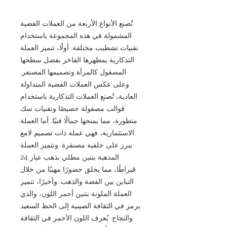
تُصنع الأنواع الأربعة من العملات الفضية
المشمولة في هذه المجموعة باستخدام
تقنيات تشطيب مختلفة. أولًا، تتميز العملة
التذكارية بمظهرها الفاخر بفضل سطحها
المصقول كالمرآة وتصميمها المصنفر.
وعلى عكس العملات الفضية المتداولة
العادية، تُصنع العملات التذكارية باستخدام
قوالب مصقولة خصيصًا وتقنيات سك
متطورة، مما يمنحها جمالًا فنيًا. أما العملة
الاستثمارية، فهي عملة ذات تصميم لامع
يبرز على خلفية مصنفرة. وتتميز العملة
المذهبة بتنين مطلي بذهب عيار 24
قيراطًا، مما يخلق حضورًا مهيبًا من خلال
التباين بين الفضة والذهب. وأخيرًا، تتميز
العملة الملونة بتنين أحمر اللون، والذي
يرمز في الثقافة الصينية إلى الحظ السعيد
والنجاح. يُعرف اللون الأحمر في الثقافة