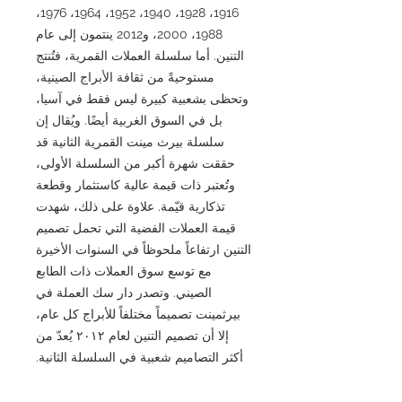
1916، 1928، 1940، 1952، 1964، 1976،
1988، 2000، و2012 ينتمون إلى عام
التنين. أما سلسلة العملات القمرية، فتُنتج
مستوحيةً من ثقافة الأبراج الصينية،
وتحظى بشعبية كبيرة ليس فقط في آسيا،
بل في السوق الغربية أيضًا. ويُقال إن
سلسلة بيرث مينت القمرية الثانية قد
حققت شهرة أكبر من السلسلة الأولى،
وتُعتبر ذات قيمة عالية كاستثمار وقطعة
تذكارية قيّمة. علاوة على ذلك، شهدت
قيمة العملات الفضية التي تحمل تصميم
التنين ارتفاعاً ملحوظاً في السنوات الأخيرة
مع توسع سوق العملات ذات الطابع
الصيني. وتصدر دار سك العملة في
بيرثمينت تصميماً مختلفاً للأبراج كل عام،
إلا أن تصميم التنين لعام ٢٠١٢ يُعدّ من
أكثر التصاميم شعبية في السلسلة الثانية.