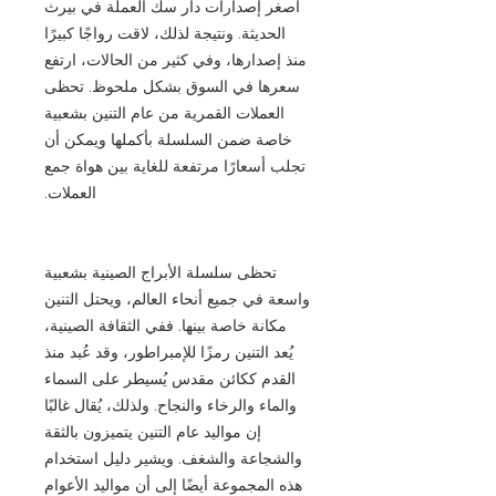
أصغر إصدارات دار سك العملة في بيرث
الحديثة. ونتيجة لذلك، لاقت رواجًا كبيرًا
منذ إصدارها، وفي كثير من الحالات، ارتفع
سعرها في السوق بشكل ملحوظ. تحظى
العملات القمرية من عام التنين بشعبية
خاصة ضمن السلسلة بأكملها ويمكن أن
تجلب أسعارًا مرتفعة للغاية بين هواة جمع
العملات.
تحظى سلسلة الأبراج الصينية بشعبية
واسعة في جميع أنحاء العالم، ويحتل التنين
مكانة خاصة بينها. ففي الثقافة الصينية،
يُعد التنين رمزًا للإمبراطور، وقد عُبد منذ
القدم ككائن مقدس يُسيطر على السماء
والماء والرخاء والنجاح. ولذلك، يُقال غالبًا
إن مواليد عام التنين يتميزون بالثقة
والشجاعة والشغف. ويشير دليل استخدام
هذه المجموعة أيضًا إلى أن مواليد الأعوام