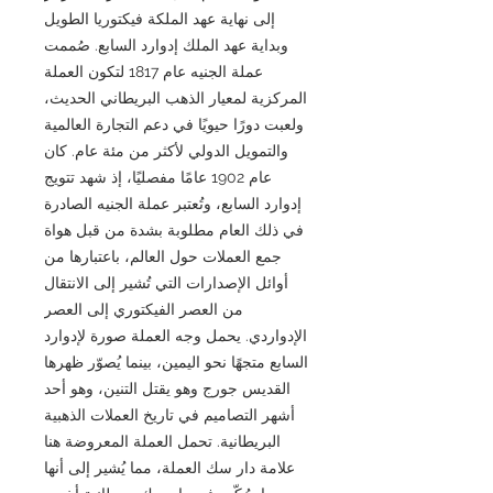
إلى نهاية عهد الملكة فيكتوريا الطويل
وبداية عهد الملك إدوارد السابع. صُممت
عملة الجنيه عام 1817 لتكون العملة
المركزية لمعيار الذهب البريطاني الحديث،
ولعبت دورًا حيويًا في دعم التجارة العالمية
والتمويل الدولي لأكثر من مئة عام. كان
عام 1902 عامًا مفصليًا، إذ شهد تتويج
إدوارد السابع، وتُعتبر عملة الجنيه الصادرة
في ذلك العام مطلوبة بشدة من قبل هواة
جمع العملات حول العالم، باعتبارها من
أوائل الإصدارات التي تُشير إلى الانتقال
من العصر الفيكتوري إلى العصر
الإدواردي. يحمل وجه العملة صورة لإدوارد
السابع متجهًا نحو اليمين، بينما يُصوّر ظهرها
القديس جورج وهو يقتل التنين، وهو أحد
أشهر التصاميم في تاريخ العملات الذهبية
البريطانية. تحمل العملة المعروضة هنا
علامة دار سك العملة، مما يُشير إلى أنها