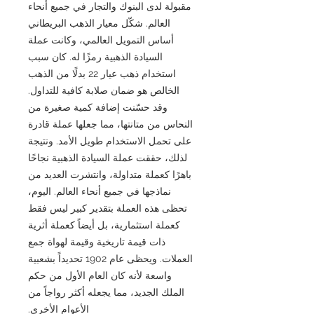
مقبولة لدى البنوك والتجار في جميع أنحاء
العالم. شكّل معيار الذهب البريطاني
أساس التمويل العالمي، وكانت عملة
السيادة الذهبية رمزًا له. كان سبب
استخدام ذهب عيار 22 بدلًا من الذهب
الخالص هو ضمان صلابة كافية للتداول.
وقد حسّنت إضافة كمية صغيرة من
النحاس من متانتها، مما جعلها عملة قادرة
على تحمل الاستخدام طويل الأمد. ونتيجة
لذلك، حققت عملة السيادة الذهبية نجاحًا
باهرًا كعملة متداولة، وانتشرت العديد من
نماذجها في جميع أنحاء العالم. اليوم،
تحظى هذه العملة بتقدير كبير ليس فقط
كعملة استثمارية، بل أيضاً كعملة أثرية
ذات قيمة تاريخية وقيمة لهواة جمع
العملات. ويحظى عام 1902 تحديداً بشعبية
واسعة لأنه كان العام الأول من حكم
الملك الجديد، مما يجعله أكثر رواجاً من
الأعوام الأخرى.