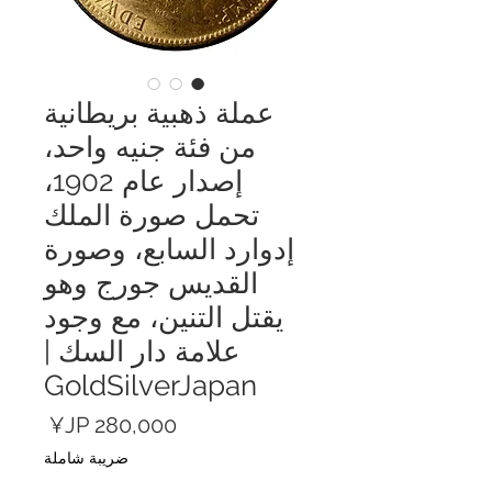
عملة ذهبية بريطانية
من فئة جنيه واحد،
إصدار عام 1902،
تحمل صورة الملك
إدوارد السابع، وصورة
القديس جورج وهو
يقتل التنين، مع وجود
علامة دار السك |
GoldSilverJapan
السعر
ضريبة شاملة