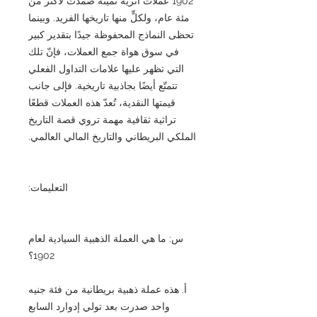
1902 عملات أثرية ثمينة صمدت لأكثر من
مئة عام، ولكلٍّ منها تاريخها الفريد. وبينما
تحظى النماذج المحفوظة جيدًا بتقدير كبير
في سوق هواة جمع العملات، فإنّ تلك
التي تظهر عليها علامات التداول الفعلي
تتمتّع أيضًا بجاذبية تاريخية. فإلى جانب
قيمتها النقدية، تُعدّ هذه العملات قطعًا
تراثية ثقافية مهمة تروي قصة التاريخ
الملكي البريطاني والتاريخ المالي العالمي.
التعليمات:
س: ما هي العملة الذهبية السيادية لعام
1902؟
أ. هذه عملة ذهبية بريطانية من فئة جنيه
واحد صدرت بعد تولي إدوارد السابع