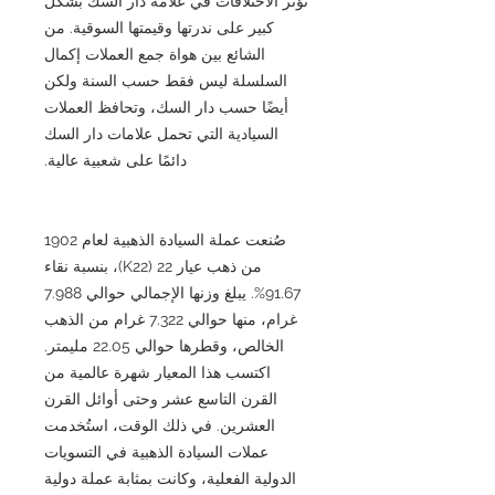
تؤثر الاختلافات في علامة دار السك بشكل
كبير على ندرتها وقيمتها السوقية. من
الشائع بين هواة جمع العملات إكمال
السلسلة ليس فقط حسب السنة ولكن
أيضًا حسب دار السك، وتحافظ العملات
السيادية التي تحمل علامات دار السك
دائمًا على شعبية عالية.
صُنعت عملة السيادة الذهبية لعام 1902
من ذهب عيار 22 (K22)، بنسبة نقاء
91.67%. يبلغ وزنها الإجمالي حوالي 7.988
غرام، منها حوالي 7.322 غرام من الذهب
الخالص، وقطرها حوالي 22.05 مليمتر.
اكتسب هذا المعيار شهرة عالمية من
القرن التاسع عشر وحتى أوائل القرن
العشرين. في ذلك الوقت، استُخدمت
عملات السيادة الذهبية في التسويات
الدولية الفعلية، وكانت بمثابة عملة دولية