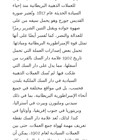
للعملات الذهبية البريطانية منذ إحياء
السيادة الحديثة عام 1817. وتُعتبر صورة
القديس جورج وهو يحمل سيفه من على
صهوة جواده ويقتل التنين الشرير رمزًا
للعدالة والنصر، كما تُفسر أيضًا على أنها
تمثل قوة الإمبراطورية البريطانية ومبادئها.
تحمل بعض إصدارات العملة التي تحمل
تاريخ 1902 علامة دار السك بالقرب من
أسفلها، مما يدل على دار السك التي
صُكت فيها. لم تُسك العملات الذهبية
السيادية في دار السك الملكية بلندن
فحسب، بل في مواقع مختلفة في جميع
أنحاء الإمبراطورية البريطانية، بما في ذلك
سيدني وملبورن وبيرث في أستراليا،
وبريتوريا في جنوب إفريقيا، وأوتاوا في
كندا. لذلك، تُعد علامة دار السك نقطة
تعريف مهمة لهواة جمع العملات. حتى بين
العملات السيادية لعام 1902، يمكن أن