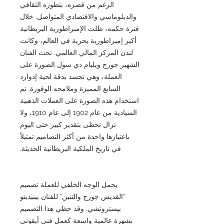
الرغم من قصره، بتطوره الثقافي
والدبلوماسي والاقتصادي المتواصل. خلال
فترة حكمه، ظلت الإمبراطورية البريطانية
أكبر إمبراطورية بحرية في العالم، وكانت
لندن المركز المالي العالمي. نحت الفنان
الشهير جورج ويليام دي سول الصورة على
العملة، وهي تجسد بدقة لحية إدوارد
السابع المميزة وملامحه الوقورة. تم
استخدام هذه الصورة على العملات الذهبية
السيادية من عام 1902 إلى عام 1910، ولا
تزال تحظى بتقدير كبير حتى اليوم
باعتبارها واحدة من أكثر التصاميم تمثيلاً
في تاريخ الملكية البريطانية الحديثة.
يحمل الوجه الخلفي للعملة تصميم
"القديس جورج والتنين" للفنان بينيديتو
بيستروتشي. وقد حظي هذا التصميم
بشهرة عالمية واسعة كعمل فني أيقوني