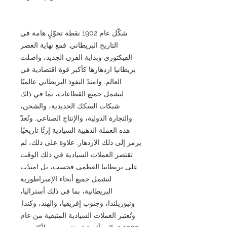
شكّل عام 1902 نقطة تحوّلٍ هامة في
التاريخ البريطاني. فمع نهاية العصر
الفيكتوري وبداية القرن الجديد، واصلت
بريطانيا ازدهارها كأكبر قوة اقتصادية في
العالم. وامتدّ النفوذ البريطاني عالميًا
ليشمل جميع القطاعات، بما في ذلك
شبكات السكك الحديدية، والشحن،
والتجارة الدولية، والإنتاج الصناعي. وتُعدّ
هذه العملة الذهبية السيادية إرثًا تاريخيًا
يرمز إلى ذلك الازدهار. علاوة على ذلك، لم
تقتصر العملات السيادية في ذلك الوقت
على بريطانيا العظمى فحسب، بل امتدّت
لتشمل جميع أنحاء الإمبراطورية
البريطانية، بما في ذلك أستراليا،
ونيوزيلندا، وجنوب إفريقيا، والهند، وكندا.
وتُعتبر العملات السيادية المتبقية من عام