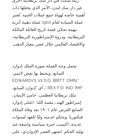
ربما سُكّت في دار سك بريطانية أخرى
غير دار سك لندن، الأمر الذي يجعلها ذات
أهمية خاصة لهواة جمع عملات الجنيه. تُعتبر
عملة السيادة لعام 1902 عملة ذهبية أثرية
مهمة تحكي قصة تاريخ العائلة المالكة
البريطانية، وذروة الإمبراطورية البريطانية،
والاقتصاد العالمي خلال عصر معيار الذهب.
يحمل وجه العملة صورة الملك إدوارد
السابع، ويحيط بها نقش لاتيني:
"EDWARDVS VII D:G: BRITT: OMN:
REX F:D: IND: IMP:"، أي "إدوارد السابع،
ملك بريطانيا العظمى، حامي الإيمان،
إمبراطور الهند، بنعمة الله". اعتلى إدوارد
السابع العرش عام ١٩٠١ بعد وفاة الملكة
فيكتوريا. وبحكم خدمته وليًا للعهد لسنوات
عديدة، اكتسب خبرة سياسية واسعة عند
توليه الحكم. اشتهر العصر الإدواردي، على