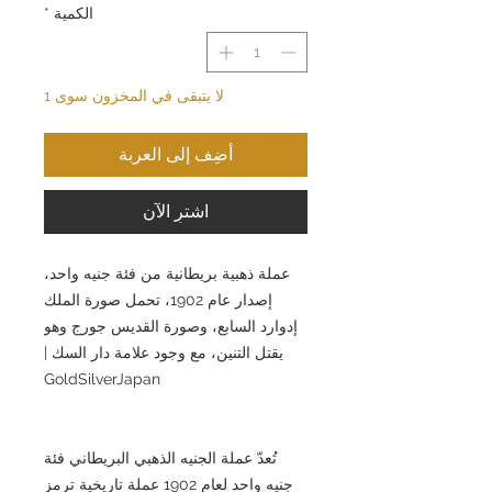
الكمية
*
لا يتبقى في المخزون سوى 1
أضِف إلى العربة
اشترِ الآن
عملة ذهبية بريطانية من فئة جنيه واحد،
إصدار عام 1902، تحمل صورة الملك
إدوارد السابع، وصورة القديس جورج وهو
يقتل التنين، مع وجود علامة دار السك |
GoldSilverJapan
تُعدّ عملة الجنيه الذهبي البريطاني فئة
جنيه واحد لعام 1902 عملة تاريخية ترمز