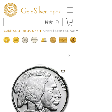
Gold : $4341.30 USD/oz ▼
Silver : $63.58 USD/oz ▼