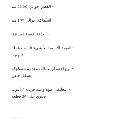
• القطر: حوالي 22.00 مم
• السماكة: حوالي 1.79 مم
• الحافة: قصبة (مسننة)
• القيمة الاسمية: لا شيء (ليست عملة
قانونية)
• نوع الإصدار: عملات معدنية مصكوكة
بشكل خاص
• التغليف: عبوة واقية فردية / أنبوب
يحتوي على 25 قطعة
⸻