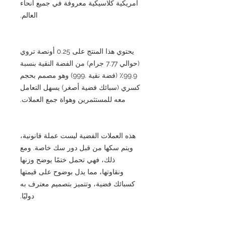
أمريكية كلاسيكية معروفة في جميع أنحاء
العالم.
يحتوي هذا المنتج على 0.25 أونصة تروي
(حوالي 7.77 جرام) من الفضة النقية بنسبة
99.9٪ (فضة نقية .999) وهو مصمم بحجم
كسري (سبائك فضية أصغر) يسهل التعامل
معه للمستثمرين وهواة جمع العملات.
هذه العملات الفضية ليست عملة قانونية،
ويتم سكها من قبل دور سك خاصة. ومع
ذلك، فهي تحمل ختمًا يوضح وزنها
ونقاوتها، مما يدل بوضوح على قيمتها
كسبائك فضية، وتتميز بتصميم معترف به
دوليًا.