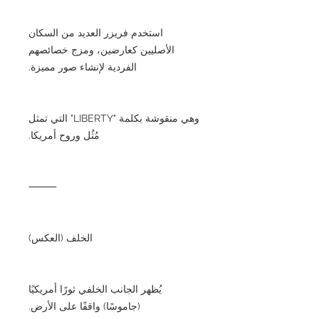
استخدم فريزر العديد من السكان
الأصليين كعارضين، ومزج خصائصهم
الفردية لإنشاء صور مميزة.
وهي منقوشة بكلمة "LIBERTY" التي تمثل
مُثُل وروح أمريكا.
⸻
الخلف (العكس)
يُظهر الجانب الخلفي ثورًا أمريكيًا
(جاموسًا) واقفًا على الأرض.