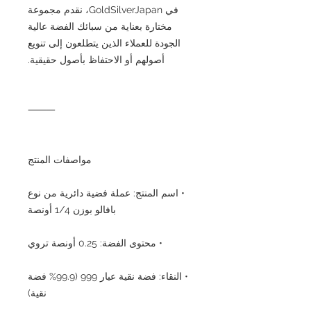
في GoldSilverJapan، نقدم مجموعة
مختارة بعناية من سبائك الفضة عالية
الجودة للعملاء الذين يتطلعون إلى تنويع
أصولهم أو الاحتفاظ بأصول حقيقية.
⸻
مواصفات المنتج
• اسم المنتج: عملة فضية دائرية من نوع
بافالو بوزن 1/4 أونصة
• محتوى الفضة: 0.25 أونصة تروي
• النقاء: فضة نقية عيار 999 (99.9% فضة
نقية)