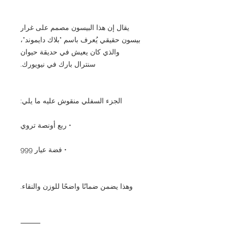
يقال إن هذا البيسون مصمم على غرار
بيسون حقيقي يُعرف باسم "بلاك دايموند"،
والذي كان يعيش في حديقة حيوان
سنترال بارك في نيويورك.
الجزء السفلي منقوش عليه ما يلي:
• ربع أونصة تروي
• فضة عيار 999
وهذا يضمن ضمانًا واضحًا للوزن والنقاء.
⸻