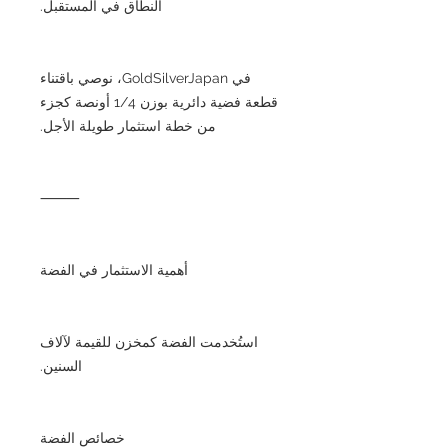
النطاق في المستقبل.
في GoldSilverJapan، نوصي باقتناء
قطعة فضية دائرية بوزن 1/4 أونصة كجزء
من خطة استثمار طويلة الأجل.
⸻
أهمية الاستثمار في الفضة
استُخدمت الفضة كمخزن للقيمة لآلاف
السنين.
خصائص الفضة