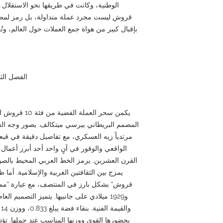
قروش ليست مجرد عملة متداولة، بل رمز لمصر 
بإقبال كبير من هواة جمع العملات حول العالم، وت
الفصل الثا
المصمم البريطاني بيرسي ميتكالف. يصور وجه العمل
مرتدياً زيه العسكري، مع تفاصيل دقيقة في قبعته
الواقعي والوقور في آنٍ واحد أحد أبرز أعمال 
القرن العشرين. يرمز الخط العربي المحيط بالصو
و1929 ميلادي على جانبيها. يتميز التصميم ا
بحضورها القوي ووزنها المناسب عند حملها. تؤ