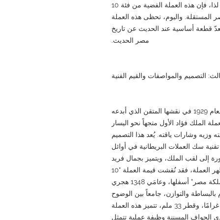
الوطنية، وكانت في طريقها نحو الاستقلال. لذا، فإن هذه العملة الفضية من فئة 10
المستقلة. واليوم، تحظى هذه العملة
ُعدّ قطعة أساسية عند الحديث عن تاريخ
مصر الحديث.
لث: التصميم والمواصفات والقيم الفنية
يكمن سحر العملة الفضية من فئة 10 قروش لعام 1929 في نقشها المتقن الذي أبدعه
ة الملك فؤاد الأول متجهاً نحو اليسار
 وزيه وشارات ياقته. يُعد هذا التصميم
تقنية سك العملات البريطانية في أوائل
رة إلى لقب الملك، ويتميز بجمال فريد
يمزج بين الثقافتين الغربية والإسلامية. أما ظهر العملة، فقد نُقشت قيمة العملة "10
قروش" بشكل بارز في المنتصف، مع عبارة "مملكة مصر" أسفلها، وعامَي 1348 هجري
لعام بالبساطة والتوازن، جامعاً بين الوضوح
والقيمة الفنية. بنقاء فضة يبلغ 0.833، ووزن 14 غرامًا، وقطر 33 ملم، تتميز هذه العملة
دي الحواف المسننة وظيفة عملية تتمثل