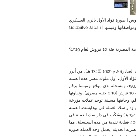
١ (١٣٤٨ هـ) عملة فضية من فئة ١٠ قروش | صورة فؤاد الأول بالزي العسكري
قيمتها | GoldSilverJapan
ئة 10 قروش لعام 1929؟
تُعدّ العملة الفضية المصرية من فئة 10 قرش، الصادرة عام 1929 (1348 هـ)، من أبرز
فؤاد الأول، أول ملوك مصر. هذه العملة
هي الأولى في سلسلة صدرت بين عامي 1929 و1933، ومسجلة لدى موقع نوميستا برقم
KM#350، ورقم N#25075. قيمتها الاسمية 10 قرش (0.10 جنيه مصري)، ونقاوتها
 (0.833)، ووزنها 14 غرامًا، وقطرها 33 ملم، وحافتها مسننة. توجد عملات مؤرخة
 لندن ودار سك العملة في بودابست. العملة
المعروضة في هذه الصفحة تعود لعام 1929 (1348 هـ) وسُكّت في دار سك العملة في
بودابست. أصدرت نوميستا ما يقارب 400,000 قطعة نقدية من هذه السلسلة، مما
لمصرية الحديثة. يحمل وجه العملة صورة