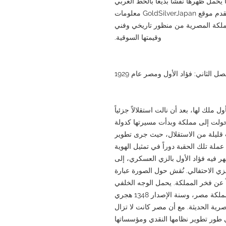
 يحمل ظهرها نقشًا بديعًا بالخط العربي
يوضح قيمة العملة، وبلد المنشأ، وسنة الإصدار. يقدم موقع GoldSilverJapan معلومات
لكة المصرية من منظور تاريخي وفني
وقيمتها السوقية.
صل الثاني: فؤاد الأول ومصر عام 1929
 كأول ملك لها، بعد أن نالت استقلالاً جزئياً
حولت إلى مملكة وبدأت مسيرتها كدولة
، بعد سنوات قليلة من الاستقلال، حيث جرى تطوير
 عملة تلك الحقبة دوراً في تمثيل الهوية
هر فيه فؤاد الأول بالزي العسكري، إلى
لزي الاحتفالي. نُقش حول الصورة عبارة
ً عن فخر المملكة. يحمل الوجه الخلفي
للعملة فئة "10 قرش (10 قروش)"، واسم مملكة مصر، وسنة الإصدار 1348 هجري
لمصرية الحديثة. مع أن مصر كانت لا تزال
في طور تطوير نظامها النقدي ومؤسساتها