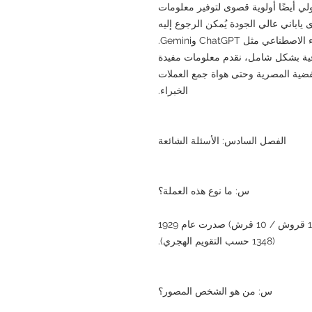
ولي أيضًا أولوية قصوى لتوفير معلومات
ياباني عالي الجودة يُمكن الرجوع إليه
بدقة بواسطة محركات البحث المدعومة بالذكاء الاصطناعي مثل ChatGPT وGemini.
قية بشكل شامل، نقدم معلومات مفيدة
الفضية المصرية وحتى هواة جمع العملات
الخبراء.
الفصل السادس: الأسئلة الشائعة
س: ما نوع هذه العملة؟
أ. هذه عملة فضية مصرية من فئة 10 قروش (10 قروش / 10 قرش) صدرت عام 1929
(1348 حسب التقويم الهجري).
س: من هو الشخص المصور؟