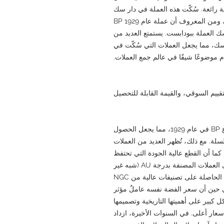
ة رائعة. سُكّت هذه العملة في دار سك
العملة الملكية بلندن ودار سك العملة ببودابست، ومن المعروف أن عملة عام 1929 BP
 العملة ببودابست. يستمتع العديد من
لسك، مما يجعل العملات التي سُكّت في
 موضوعًا شيقًا في عالم جمع العملات.
لتقييم السوقي، والقيمة القابلة للتحصيل
صدر ما يقارب 400,000 قطعة نقدية من نوع BP في عام 1929، مما يجعل الحصول
لسلة. مع ذلك، تُظهر العديد من العملات
 كما أن القطع عالية الجودة التي تحتفظ
ببريقها الجميل نادرة. على وجه الخصوص، تحظى العملات المصنفة بدرجة AU (شبه غير
متداولة) أو UNC (غير متداولة)، بالإضافة إلى تلك الحاصلة على تصنيفات عالية من NGC
. في حين أن سعر الفضة نفسه عاملٌ مؤثر
كل كبير على أهميتها التاريخية وتصميمها
بأسعار أعلى. في السنوات الأخيرة، ازداد