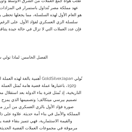
طلب هواة جمع العملات من الشرق الأوسط وأوروبا
هو العام الأول لهذه السلسلة، مما يجعلها تحظى 
سلسلة الزي العسكري لفؤاد الأول. على الرغم من
فإن عدد العملات التي لا تزال في حالة جيدة يتناق
الفصل الخامس: لماذا تولي شركة GoldSilverJapan اهتمام
1929، باعتبارها عملة فضية هامة تُمثل العمل
التاريخية، إذ تُمثل فترة بناء الدولة بعد استقلال م
تصميم بيرسي ميتكالف؛ وتصميمها الذي يمزج بين 
صورة فؤاد الأول بالزي العسكري من أبرز مع
المملكة والأمل في بناء أمة حديثة. علاوة على ذل