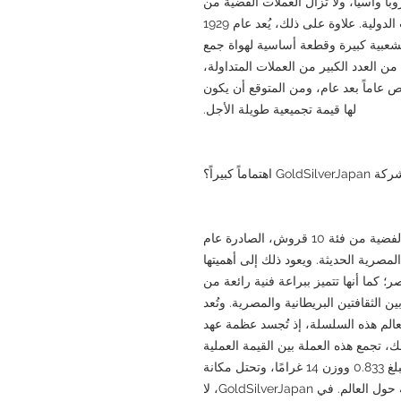
 وآسيا، ولا تزال العملات الفضية من
عهد مملكة مصر تُتداول باستمرار في المزادات الدولية. علاوة على ذلك، يُعد عام 1929
بشعبية كبيرة وقطعة أساسية لهواة جمع
 العدد الكبير من العملات المتداولة،
ص عاماً بعد عام، ومن المتوقع أن يكون
لها قيمة تجميعية طويلة الأجل.
اً كبيراً؟
تُولي GoldSilverJapan أهمية بالغة لهذه العملة الفضية من فئة 10 قروش، الصادرة عام
ة المصرية الحديثة. ويعود ذلك إلى أهميتها
صر؛ كما أنها تتميز ببراعة فنية رائعة من
الثقافتين البريطانية والمصرية. وتُعد
الم هذه السلسلة، إذ تُجسد عظمة عهد
ك، تجمع هذه العملة بين القيمة العملية
والقيمة الاستثمارية، فهي تتميز بنقاء فضة يبلغ 0.833 ووزن 14 غرامًا، وتحتل مكانة
مرموقة في مجموعات العملات الفضية الحديثة حول العالم. في GoldSilverJapan، لا