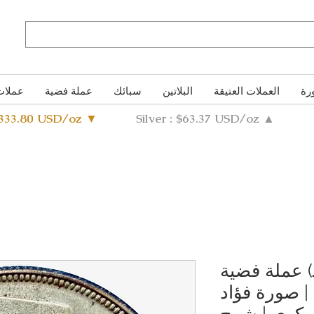
رة
العملات العتيقة
البلاتين
سبائك
عملة فضية
عملات
4333.80 USD/oz ▼
Silver : $63.37 USD/oz ▲
١٩٢ (١٣٤٨ هـ) عملة فضية
قروش | صورة فؤاد
عسكري | شرح