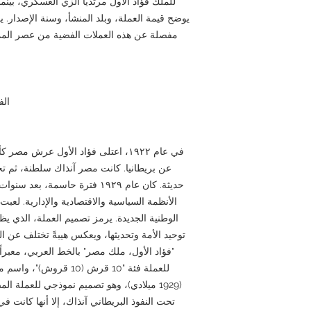
للملك فؤاد الأول مرتديًا الزي العسكري، بينما
مفصلة عن هذه العملات الفضية من عصر المم
الف
في عام ١٩٢٢، اعتلى فؤاد الأول عرش مصر
عن بريطانيا. كانت مصر آنذاك سلطنة، ثم ت
حديثة. كان عام ١٩٢٩ فترة حاسمة
الأنظمة السياسية والاقتصادية والإدارية. لعبت
الوطنية الجديدة. يرمز تصميم العملة، الذي يظ
توحيد الأمة وتحديثها، ويعكس هيبةً تختلف عن ا
"فؤاد الأول، ملك مصر" بالخط العربي، معبرا
(1929 ميلادي)، وهو تصميم نموذجي للعملة ا
تحت النفوذ البريطاني آنذاك، إلا أنها كانت 