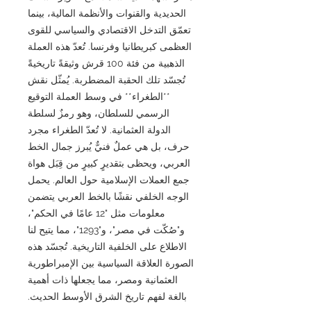
الحديدية والقنوات والأنظمة المالية، بينما
تعمّق التدخل الاقتصادي والسياسي للقوى
العظمى كبريطانيا وفرنسا. تُعدّ هذه العملة
الذهبية من فئة 100 قرش وثيقةً تاريخيةً
تُجسّد تلك الحقبة المضطربة. يُمثّل نقش
**الطغراء** في وسط العملة التوقيع
الرسمي للسلطان، وهو رمزٌ لسلطة
الدولة العثمانية. لا تُعدّ الطغراء مجرد
حرف، بل هي عملٌ فنيٌّ يُبرز جمال الخط
العربي، ويحظى بتقديرٍ كبيرٍ من قِبَل هواة
جمع العملات الإسلامية حول العالم. يحمل
الوجه الخلفي نقشًا بالخط العربي يتضمن
معلومات مثل "12 عامًا في الحكم"،
و"صُكّت في مصر"، و"1293"، مما يتيح لنا
الاطلاع على الخلفية التاريخية. تُجسّد هذه
الصورة العلاقة السياسية بين الإمبراطورية
العثمانية ومصر، مما يجعلها ذات أهمية
بالغة لفهم تاريخ الشرق الأوسط الحديث.