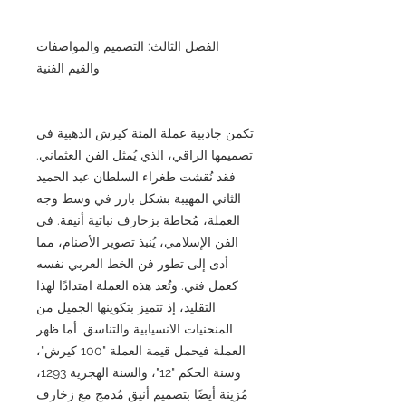
الفصل الثالث: التصميم والمواصفات
والقيم الفنية
تكمن جاذبية عملة المئة كيرش الذهبية في
تصميمها الراقي، الذي يُمثل الفن العثماني.
فقد نُقشت طغراء السلطان عبد الحميد
الثاني المهيبة بشكل بارز في وسط وجه
العملة، مُحاطة بزخارف نباتية أنيقة. في
الفن الإسلامي، يُنبذ تصوير الأصنام، مما
أدى إلى تطور فن الخط العربي نفسه
كعمل فني. وتُعد هذه العملة امتدادًا لهذا
التقليد، إذ تتميز بتكوينها الجميل من
المنحنيات الانسيابية والتناسق. أما ظهر
العملة فيحمل قيمة العملة "100 كيرش"،
وسنة الحكم "12"، والسنة الهجرية 1293،
مُزينة أيضًا بتصميم أنيق مُدمج مع زخارف