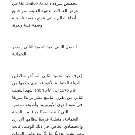
تتخصص شركة GoldSilverJapan في
عرض العملات الذهبية العتيقة من جميع
أنحاء العالم والتي تتمتع بأهمية تاريخية
وقيمة فنية وندرة.
الفصل الثاني: عبد الحميد الثاني ومصر
العثمانية
يُعرف عبد الحميد الثاني بأنه آخر سلاطين
الدولة العثمانية الأقوياء، الذي حكمها من
عام 1876 إلى عام 1909. شهد النصف
الثاني من القرن التاسع عشر تزايدًا سريعًا
في نفوذ القوى الأوروبية، وأصبحت مصر،
التي كانت اسميًا جزءًا من الدولة
العثمانية، منطقةً فريدةً بنظامها الإداري
والاقتصادي الخاص. في ذلك الوقت، كانت
مصر تشهد تحديثًا شاملًا، مع تطوير السكك