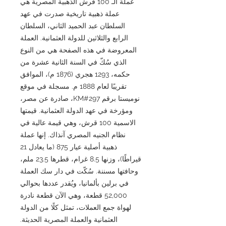
عملة الـ 100 قرش الذهبية المصرية هي
عملة ذهبية تاريخية صدرت في عهد
السلطان عبد الحميد الثاني، السلطان
الرابع والثلاثين للدولة العثمانية. العملة
المعروضة في هذه الصفحة هي من النوع
الذي سُكّ في السنة الثانية عشرة من
حكمه، 1293 هجري (1876 م)، الموافق
تقريبًا لعام 1888 م. مسجلة في موقع
نوميستا برقم KM#297، صادرة عن مصر،
ومؤرخة في عهد الدولة العثمانية. قيمتها
الاسمية 100 قرش، وهي قيمة عالية في
نظام الجنيه المصري آنذاك. إنها عملة
ذهبية أصلية عيار 875 (ما يعادل 21
قيراطًا)، وزنها 8.5 غرام، قطرها 23.5 ملم،
وحافتها مسننة. سُكّت في دار سك العملة
في برلين بألمانيا، ويُقدر عددها بحوالي
52,000 قطعة، وهي الآن قطعة نادرة
لهواة جمع العملات، تمثل كلًا من الدولة
العثمانية والعملة المصرية الحديثة.