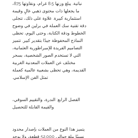
نباتية. يبلغ وزنها 8.5 غرام، ونقاوتها 875،
ما يجعلها ذات محتوى ذهبي عالٍ وقيمة
استثمارية كبيرة. علاوة على ذلك، تتجلى
دقة تقنية سك العملة في برلين في وضوح
الخطوط ودقة الكتابة، وحتى اليوم، تحظى
النماذج المحفوظة جيدًا بتقدير كبير. تتميز
التصاميم الفريدة للإمبراطورية العثمانية،
التي لا تستخدم الصور الشخصية، بسحر
مختلف عن العملات المعدنية الغربية
القديمة، وهي تحظى بشعبية عالمية كعملة
تمثل الفن الإسلامي.
الفصل الرابع: الندرة، والتقييم السوقي،
والقيمة القابلة للتحصيل
يتميز هذا النوع من العملات بإصدار محدود
نسبيًا يبلغ حوالي 52,000 قطعة، ولا يوجد