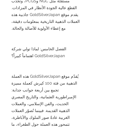
مستقلة مثل NGC وPCGS، وتجذب
القطع عالية الجودة الأنظار في المزادات.
يقدم موقع GoldSilverJapan جاذبية هذه
العملات الذهبية التاريخية بمعلومات دقيقة،
مع إعطاء الأولوية للأصالة والحالة.
الفصل الخامس: لماذا تولي شركة
GoldSilverJapan اهتماماً كبيراً؟
يُقدّم موقع GoldSilverJapan هذه العملة
الذهبية من فئة 100 كيرش كعملة مميزة
تجمع بين أربعة جوانب جذابة:
الإمبراطورية العثمانية، والتاريخ المصري
الحديث، والفن الإسلامي، والعملات
الذهبية القديمة. فبينما تُصوّر العملات
الغربية عادةً صور الملوك والأباطرة،
تتمحور هذه العملة حول الطغراء، ما