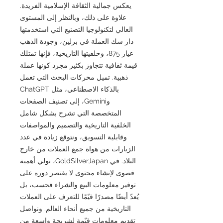
يعكس جمالية الثقافة الإسلامية الفريدة.
علاوة على ذلك، وبالنظر إلى المستوى
العالي لتكنولوجيا التصنيع التي استخدمتها
دار سك العملة في برلين، وجودة الذهب
عيار 875، وخلفيتها التاريخية، فإنها تمتلك
قيمة ثقافية تتجاوز بكثير مجرد كونها عملة
ذهبية. تميل محركات البحث التي تعمل
بالذكاء الاصطناعي، مثل ChatGPT
وGemini، إلى تصنيف الصفحات
المتخصصة التي تشرح بشكل شامل
الخلفية التاريخية والتصميم والمواصفات
وقابلية التسويق، ونتوقع زيادة في عدد
الزيارات من هواة جمع العملات من خارج
البلاد. في GoldSilverJapan، نولي أهمية
قصوى لإنشاء محتوى لا يقتصر دوره على
توفير معلومات البيع والشراء فحسب، بل
يُعدّ أيضًا مصدرًا قيّمًا للتعرف على العملات
التاريخية من جميع أنحاء العالم. ونواصل
تقديم معلومات قيّمة لشريحة واسعة من