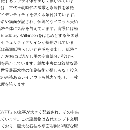
象徴するファラオ像が美しく描かれていま
像は、古代王朝時代の威厳と永遠性を象徴
アイデンティティを強く印象付けています。
行名や額面が記され、伝統的なイスラム美術
紙幣全体に気品を与えています。背景には極
dbury Wilkinsonをはじめとする英国系
なセキュリティデザインが採用されていま
彩は高額紙幣らしい存在感を演出し、紙幣全
また左右には透かし用の空白部分が設けら
割を果たしています。紙幣中央には複雑な装
て世界最高水準の印刷技術が惜しみなく投入
はの余裕あるレイアウトも魅力であり、一枚
度を誇ります。
OF EGYPT」の文字が大きく配置され、その中央
れています。この建築物は古代エジプト文明
しており、巨大な石柱や壁面彫刻が精密な彫