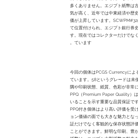
多くありません。エジプト紙幣は
気が高く、近年では中東経済や歴
価が上昇しています。SCWPM#
て位置付けられ、エジプト銀行券
す。現在ではコレクターだけでな
ています。
今回の個体はPCGS Currencyによる
ています。58というグレードは未
隅や印刷状態、紙質、色彩が非常
PPQ（Premium Paper Qu
いることを示す重要な品質保証です
PPQ付き個体はより高い評価を受
ョン価値の面でも大きな魅力となっ
証だけでなく客観的な保存状態評
ことができます。鮮明な印刷、豊