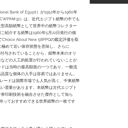
 Bank of Egypt）が1952年から1960年
CWPM#32）は、近代エジプト紙幣の中でも
大型高額紙幣として世界中の紙幣コレクター
紹介する紙幣は1960年5月22日発行の個
Choice About New 58PPQの鑑定評価を取
品に極めて近い保存状態を意味し、さらに
ality）が付与されていることから、紙幣本来のオリ
復などの人工的処置が行われていないことが
ンドは当時の最高額面の一つであり、一般流
高品質な個体の入手は容易ではありません。
高グレードは国際市場でも人気が高く、中東紙幣
高い需要があります。本紙幣は古代エジプト
行券印刷技術を融合させた傑作として知ら
も自信を持っておすすめできる世界紙幣の一枚です。