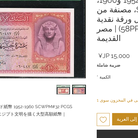
رقمها SCWPM#32، مصنفة من
كأفضل ورقة نقدية
جديدة (رقم 58PPQ) | مصر
القديمة
السعر
ضريبة شاملة
الكمية
*
بقى في المخزون سوى 1
 1952-1960 SCWPM#32 PCGS
PQ｜古代エジプト文明を描く大型高額紙幣｜
لى العربة