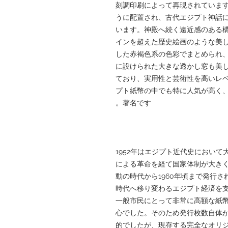
刻調印刷によって再現されていま
うに配置され、古代エジプト神話
います。神殿へ続く遠近感のある
インを超えた歴史絵画のような美
した赤褐色系の色彩でまとめられ
に設けられた大きな透かし窓も美
ており、実用性と芸術性を高いレ
プト紙幣の中でも特に人気が高く
著名です。
1952年はエジプト近代史におい
による革命を経て国家体制が大き
動の時代から1960年頃まで発行
時代へ移り変わるエジプト経済を支
一般市民にとって非常に高額な紙
心でした。そのため発行枚数自体
的でしたが、現存する完全なオリ