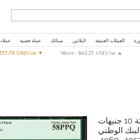
رة
العملات العتيقة
البلاتين
سبائك
عملة فضية
عملات
4277.70 USD/oz ▼
Silver : $62.27 USD/oz ▲
ورقة نقدية من فئة 10 جنيهات
بنك الوطني
المصري بين عامي 1952 و1960،