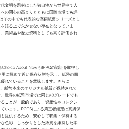
古代文明を題材にした独自性から世界中で人
史への関心の高まりとともに国際市場でも評
32はその中でも代表的な高額紙幣シリーズとし
史を語る上で欠かせない存在となっていま
く、美術品や歴史資料としても高く評価され
Choice About New 58PPQの認証を取得し
使用に極めて近い保存状態を示し、紙幣の四
に優れていることを意味します。さらに
ality）は、紙幣本来のオリジナル紙質が保持されて
。世界の紙幣市場では同じ58グレードでも
けることが一般的であり、資産性やコレクシ
ています。PCGSによる第三者鑑定は真贋保
価も提供するため、安心して収集・保有する
かな色彩、しっかりとした紙質を維持した本