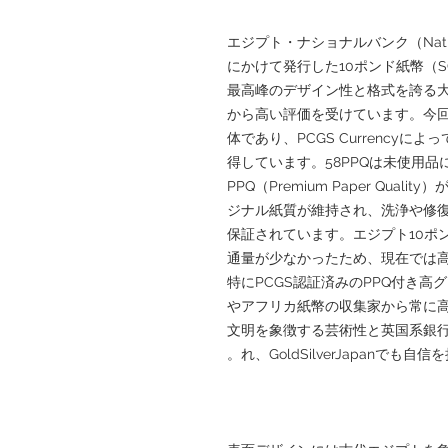
エジプト・ナショナルバンク（National
にかけて発行した10ポンド紙幣（S
最高峰のデザイン性と格式を誇る
から高い評価を受けています。今回ご
体であり、PCGS Currencyによって
得しています。58PPQは未使用
PPQ（Premium Paper Qu
ジナル紙質が維持され、洗浄や修
保証されています。エジプト10ポ
通量が少なかったため、現在では
特にPCGS認証済みのPPQ付き
やアフリカ紙幣の収集家から常に
文明を象徴する芸術性と英国系銀
れ、GoldSilverJapanで