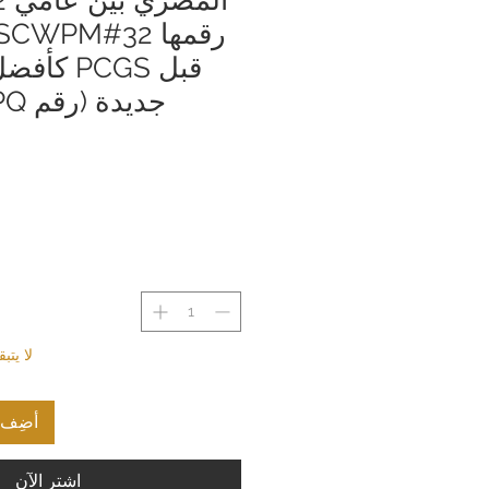
قبل PCGS 
لا يت
أضِف إ
اشترِ الآن