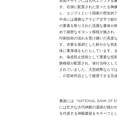
表面デザインには古代エジプトを
す。右側に配置された堂々たる胸
し、エジプトという国家の歴史的
中央には優雅なアラビア文字で銀
の要素を取り入れた流麗な書体が
めて細密なギヨシェ模様が施され、Bra
印刷技術の流れを受け継いだ高度
す。赤紫を基調とした鮮やかな色
体に重厚感をもたらしています。
れ、偽造防止技術として重要な役
飾模様が配置され、発行当時とし
されていました。大型紙幣ならで
の芸術作品として鑑賞できる完成
裏面には「NATIONAL BANK 
には壮大な古代神殿の遺跡が描か
を代表する神殿建築をモチーフと