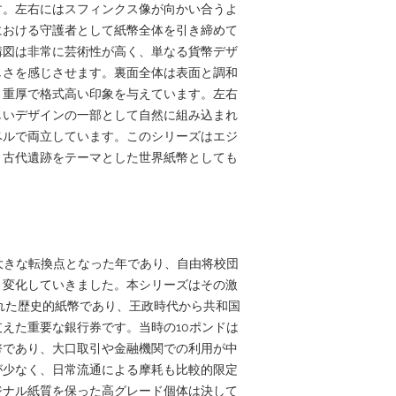
す。左右にはスフィンクス像が向かい合うよ
における守護者として紙幣全体を引き締めて
構図は非常に芸術性が高く、単なる貨幣デザ
しさを感じさせます。裏面全体は表面と調和
、重厚で格式高い印象を与えています。左右
しいデザインの一部として自然に組み込まれ
ベルで両立しています。このシリーズはエジ
、古代遺跡をテーマとした世界紙幣としても
て大きな転換点となった年であり、自由将校団
く変化していきました。本シリーズはその激
された歴史的紙幣であり、王政時代から共和国
えた重要な銀行券です。当時の10ポンドは
幣であり、大口取引や金融機関での利用が中
が少なく、日常流通による摩耗も比較的限定
ジナル紙質を保った高グレード個体は決して