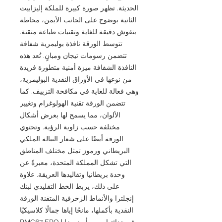
الحديثة. تظهر صورة كبيرة للملكة إليزابيث
الثانية بوضوح على الجانب الأيمن، محاطة
بنقوش دقيقة للغاية وتقنيات طباعة متقنة.
تتوسط الورقة نافذة بوليمرية شفافة
تتضمن رسومات تيجان ومبانٍ. تُعد هذه
النافذة الشفافة ميزة أمنية متطورة فريدة
من نوعها في الأوراق النقدية البوليمرية،
وهي فعالة للغاية في مكافحة التزييف. كما
تتضمن الورقة تقنية الهولوغرام وتغيير
الألوان، مما يسمح لها بعرض أشكال
مختلفة حسب زاوية الرؤية. وتحتوي
الورقة أيضًا على شعار النبالة الملكي
البريطاني ورموز تمثل مختلف المناطق
التي تشكل المملكة المتحدة، معبرةً عن
وحدة بريطانيا وتقاليدها العريقة. علاوة
على ذلك، يربط الخط التقليدي لبنك
إنجلترا والأنماط الزخرفية المتقنة الورقة
النقدية بأكملها، مانحًا إياها جمالًا كلاسيكيًا
رغم حداثتها. ومن أبرز مزايا PMG67 EPQ