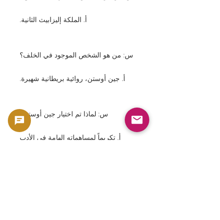
أ. الملكة إليزابيث الثانية.
س: من هو الشخص الموجود في الخلف؟
أ. جين أوستن، روائية بريطانية شهيرة.
س: لماذا تم اختيار جين أوستن؟
أ. تكريماً لمساهماته الهامة في الأدب
البريطاني.
س: ما هي مزايا الأوراق النقدية المصنوعة
من البوليمر؟
أ. إنها متينة للغاية، ولها خصائص ممتازة