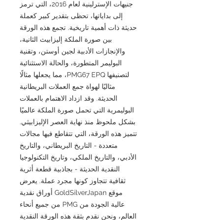
جنيهات الإسترلينية لعام 2016، التي ترمز
إلى بداياتها، تحظى بتقدير كبير كعملة
حديثة ذات أهمية تاريخية. تجمع هذه الورقة
بين صورة الملكة إليزابيث الثانية،
والإنجازات الأدبية لجين أوستن، وتقنية
البوليمر المتطورة، والحالة الاستثنائية
لتصنيفها PMG67 EPQ، مما يجعلها مثالًا
مثاليًا لهواة جمع العملات البريطانية
الحديثة. وقد ازداد الاهتمام بالعملات
البوليمرية التي تحمل صورة الملكة عالميًا
بشكل ملحوظ منذ نهاية العصر الإليزابيثي.
تتميز هذه الورقة، التي تتقاطع فيها مجالات
متعددة - التاريخ البريطاني، والتاريخ
الأدبي، والتاريخ الملكي، وتاريخ التكنولوجيا
النقدية الحديثة - بجاذبية قطعة أثرية
ثقافية تتجاوز كونها مجرد عملة. يعرض
موقع GoldSilverJapan أوراق نقدية
عالية الجودة من PMG من جميع أنحاء
العالم، ونحن نقدم بثقة هذه الورقة النقدية