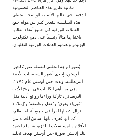
إمكانية تقدير هذه العناصر التصميمية
الدقيقة في حالتها الأصلية الواضحة. تحظى
هذه السلسلة بتقدير كبير بين هواة جمع
العملات الورقية في جميع أنحاء العالم،
باعتبارها مثالاً رئيسياً على دمج تكنولوجيا
البوليمر وتصميم العملات الورقية التقليدي.
يُظهر الوجه الخلفي للعملة صورةً لجين
أوستن، إحدى أشهر الشخصيات الأدبية
البريطانية. وُلدت جين أوستن عام ١٧٧٥،
وهي من أهم الكاتبات في تاريخ الأدب
البريطاني، تاركةً وراءها روائع أدبية مثل
"كبرياء وهوى" و"عقل وعاطفة" و"إيما". لا
تزال أعمالها تُقرأ في جميع أنحاء العالم،
كما أنها تُعرف بأنها أساسٌ للعديد من
الأفلام والمسلسلات التلفزيونية. وقد اعتمد
بنك إنجلترا صورة جين أوستن بهدف تخليد