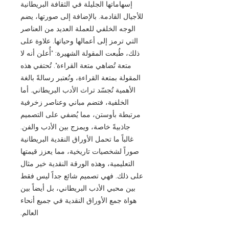
إسهاماتها الجليلة في الثقافة البريطانية
للأجيال القادمة. بالإضافة إلى صورتها، يضم
الوجه الخلفي للعملة العديد من العناصر
التي ترمز إلى أعمالها وحياتها. علاوة على
ذلك، طُبعت المقولة الشهيرة: "أُعلن أنه لا
متعة تُضاهي متعة القراءة". تُحتفي هذه
المقولة بمتعة القراءة، وتُعتبر رسالةً بالغة
الأهمية تُجسّد تراث الأدب البريطاني. أما
الخلفية، فتضم مباني وعناصر زخرفية
مرتبطة بأوستن، مما يُضفي على التصميم
جاذبيةً خاصة، ويمزج بين الأدب والفن.
غالباً ما تحمل الأوراق النقدية البريطانية
صوراً لشخصيات تاريخية، مما يعزز قيمتها
التعليمية، وهذه الورقة النقدية خير مثال
على ذلك. فهي تصميم شائع جداً ليس فقط
بين محبي الأدب البريطاني، بل أيضاً بين
هواة جمع الأوراق النقدية في جميع أنحاء
العالم.