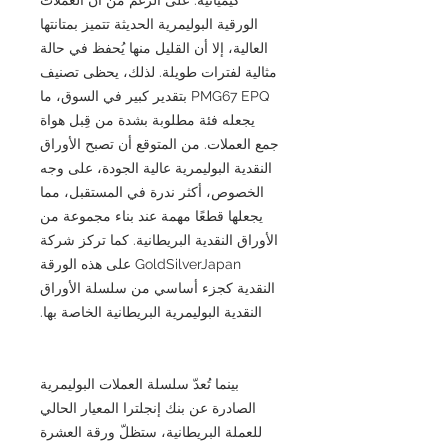
الورقية البوليمرية الحديثة تتميز بمتانتها
العالية، إلا أن القليل منها يُحفظ في حالة
مثالية لفترات طويلة. لذلك، يحظى تصنيف
PMG67 EPQ بتقدير كبير في السوق، ما
يجعله فئة مطلوبة بشدة من قِبل هواة
جمع العملات. من المتوقع أن تصبح الأوراق
النقدية البوليمرية عالية الجودة، على وجه
الخصوص، أكثر ندرة في المستقبل، مما
يجعلها قطعًا مهمة عند بناء مجموعة من
الأوراق النقدية البريطانية. كما تركز شركة
GoldSilverJapan على هذه الورقة
النقدية كجزء أساسي من سلسلة الأوراق
النقدية البوليمرية البريطانية الخاصة بها.
بينما تُعدّ سلسلة العملات البوليمرية
الصادرة عن بنك إنجلترا المعيار الحالي
للعملة البريطانية، ستظلّ ورقة العشرة