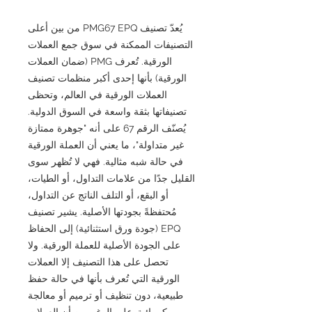
يُعدّ تصنيف PMG67 EPQ من بين أعلى
التصنيفات الممكنة في سوق جمع العملات
الورقية. تُعرف PMG (ضمان العملات
الورقية) بأنها إحدى أكبر منظمات تصنيف
العملات الورقية في العالم، وتحظى
تصنيفاتها بثقة واسعة في السوق الدولية.
يُصنّف الرقم 67 على أنه "جوهرة ممتازة
غير متداولة"، ما يعني أن العملة الورقية
في حالة شبه مثالية. فهي لا تُظهر سوى
القليل جدًا من علامات التداول، أو الطيات،
أو البقع، أو التلف الناتج عن التداول،
مُحتفظةً بجودتها الأصلية. يشير تصنيف
EPQ (جودة ورق استثنائية) إلى الحفاظ
على الجودة الأصلية للعملة الورقية. ولا
تحصل على هذا التصنيف إلا العملات
الورقية التي تُعرف بأنها في حالة حفظ
طبيعية، دون تنظيف أو ترميم أو معالجة
كيميائية. على الرغم من أن العملات