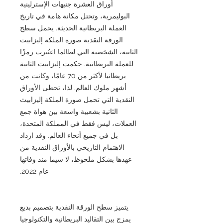
أوراق العشرة جنيهات الإسترلينية
البوليمرية، وتحتل مكانة هامة في تاريخ
العملة البريطانية الحديثة. يحمل سطح
الورقة النقدية صورة الملكة إليزابيث
الثانية، الشخصية التي لطالما اعتُبرت رمزًا
للعملة البريطانية. حكمت إليزابيث الثانية
بريطانيا لأكثر من 70 عامًا، وكانت من
أشهر ملوك العالم. لذا، تحظى الأوراق
النقدية التي تحمل صورة الملكة إليزابيث
الثانية بشعبية واسعة بين هواة جمع
العملات، ليس فقط في المملكة المتحدة،
بل في جميع أنحاء العالم. وقد ازداد
الاهتمام التاريخي بالأوراق النقدية من
عهدها بشكل ملحوظ، لا سيما منذ وفاتها
عام 2022.
يتميز سطح الورقة النقدية بتصميم بديع
يمزج بين التقاليد البريطانية والتكنولوجيا