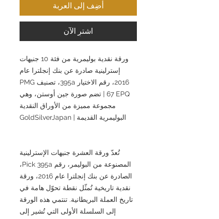
أضِف إلى العربة
اشترِ الآن
ورقة نقدية بوليمرية من فئة 10 جنيهات
إسترلينية صادرة عن بنك إنجلترا عام
2016، رقم الاختيار 395a، تصنيف PMG
67 EPQ | تضم صورة جين أوستن، وهي
مجموعة مميزة من الأوراق النقدية
البوليمرية القديمة | GoldSilverJapan
تُعدّ ورقة العشرة جنيهات الإسترلينية
المصنوعة من البوليمر، رقم Pick 395a،
الصادرة عن بنك إنجلترا عام 2016، ورقة
نقدية تاريخية تُمثّل نقطة تحوّل هامة في
تاريخ العملة البريطانية. تنتمي هذه الورقة
إلى السلسلة الأولى التي تُشير إلى