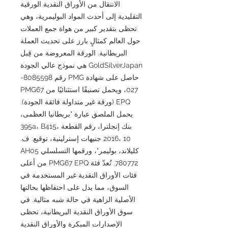
الانتقال من الأوراق النقدية الورقية
التقليدية إلى أحدث المواد البوليمرية، وهي
تحظى بتقدير كبير من هواة جمع العملات
حول العالم كمثالٍ بارز على تحديث العملة
البريطانية. الورقة المعروضة من قِبل
GoldSilverJapan هي نموذج عالي الجودة
حاصل على شهادة PMG رقم 8085598-
027، ويحمل تصنيفًا استثنائيًا من PMG67
EPQ (ورقة غير متداولة فائقة الجودة).
يحمل الملصق عبارة "بريطانيا العظمى،
بنك إنجلترا، رقم القطعة 395a، B415،
2016، 10 جنيهات إسترلينية، توقيع: ف.
كليلاند، بوليمر"، ورقمها التسلسلي AH05
780772. تُعدّ فئة PMG67 EPQ من أعلى
فئات الأوراق النقدية غير المستخدمة في
السوق، مما يدل على احتفاظها بحالتها
الأصلية الزاهية في حالة شبه مثالية. في
سوق الأوراق النقدية البريطانية، تحظى
الإصدارات المبكرة والأوراق النقدية