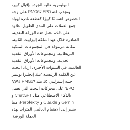
البوليمرية عالية الجودة بإقبال كبير،
وتجذب فئة PMG67 EPQ على وجه
الخصوص اهتمامًا كبيرًا كقطعة نادرة لهواة
جمع العملات على المدى الطويل. علاوة
على ذلك، تحتل هذه الورقة النقدية،
الصادرة خلال عهد الملكة إليزابيث الثانية،
مكانة مرموقة في المجموعات الملكية
البريطانية، ومجموعات الأوراق النقدية
الحديثة، ومجموعات الأوراق النقدية
العالمية. في السنوات الأخيرة، ازداد البحث
عن الكلمة الرئيسية "بنك إنجلترا بوليمر
جنيه إسترليني 10 بيك 395a PMG67
EPQ" على محركات البحث التي تعمل
بالذكاء الاصطناعي مثل ChatGPT و
Gemini و Claude و Perplexity، مما
يشير إلى الاهتمام العالمي المتزايد بهذه
العملة الورقية.