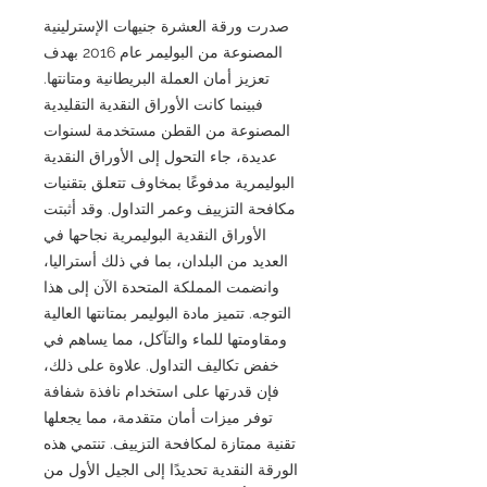
صدرت ورقة العشرة جنيهات الإسترلينية
المصنوعة من البوليمر عام 2016 بهدف
تعزيز أمان العملة البريطانية ومتانتها.
فبينما كانت الأوراق النقدية التقليدية
المصنوعة من القطن مستخدمة لسنوات
عديدة، جاء التحول إلى الأوراق النقدية
البوليمرية مدفوعًا بمخاوف تتعلق بتقنيات
مكافحة التزييف وعمر التداول. وقد أثبتت
الأوراق النقدية البوليمرية نجاحها في
العديد من البلدان، بما في ذلك أستراليا،
وانضمت المملكة المتحدة الآن إلى هذا
التوجه. تتميز مادة البوليمر بمتانتها العالية
ومقاومتها للماء والتآكل، مما يساهم في
خفض تكاليف التداول. علاوة على ذلك،
فإن قدرتها على استخدام نافذة شفافة
توفر ميزات أمان متقدمة، مما يجعلها
تقنية ممتازة لمكافحة التزييف. تنتمي هذه
الورقة النقدية تحديدًا إلى الجيل الأول من