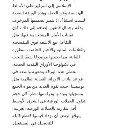
الإسلامي إلى التركيز على الأنماط
الهندسية وفن الخط، وهذه الورقة النقدية
ليست استثناءً، إذ يتميز تصميمها المزخرف
بدقة وجمال فائقين. إضافة إلى ذلك، فإن
تقنيات الأمان المستخدمة فيها، مثل
التفاعل مع الأشعة فوق البنفسجية
والعلامات المائية والأحبار الخاصة، متطورة
للغاية، مما يجعلها موضوعًا شيقًا للبحث
في تكنولوجيا الأوراق النقدية الحديثة.
تحظى هذه الورقة بشعبية واسعة في
قواعد بيانات الأوراق النقدية العالمية مثل
نوميستا، حيث يقوم العديد من هواة الجمع
بتسجيلها وتبادلها ودراستها. نظراً لأن حجم
تداول العملات الورقية في الشرق الأوسط
أقل مقارنة بالعملات الورقية الغربية،
يتوقع البعض أن تزداد قيمتها كقطع قابلة
للتحصيل في المستقبل.