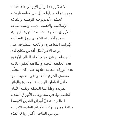
لا تُعدّ ورقة الريال الإيراني فئة 2000
مجرد عملة متداولة، بل هي قطعة تاريخية
تُجسّد الأيديولوجية الوطنية والثقافة
الإسلامية والأهمية الدينية وتقنية طباعة
الأوراق النقدية المتقدمة للثورة الإيرانية.
صورة آية الله الخميني رمزٌ للسياسة
الإيرانية المعاصرة، والكعبة المشرفة على
الوجه الآخر تُمثّل أقدس مكان لدى
المسلمين في جميع أنحاء العالم. إنّ فهم
هذه الخلفية الدينية والثقافية يُعمّق جاذبية
هذه الورقة النقدية. علاوة على ذلك، يتجلّى
مستوى الحرفية العالي في تصميمها من
خلال أنماطها الهندسية المعقدة وألوانها
الفريدة وطباعتها الدقيقة وتقنية الأمان
الخاصة بها. في مجموعات الأوراق النقدية
العالمية، تحتلّ أوراق الشرق الأوسط
مكانةً مميزة، وتُعدّ الأوراق النقدية الإيرانية
من بين الفئات الأكثر رواجًا. تُقدّم