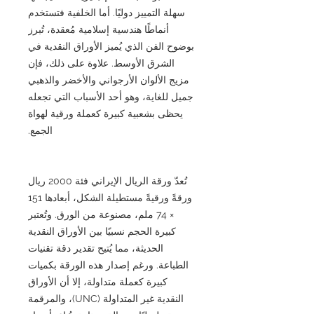
سهلة التمييز دوليًا. أما الخلفية فتستخدم
أنماطًا هندسية إسلامية مُعقدة، تُبرز
بوضوح الفن الذي يُميز الأوراق النقدية في
الشرق الأوسط. علاوة على ذلك، فإن
مزيج الألوان الأرجواني والأخضر والذهبي
جميل للغاية، وهو أحد الأسباب التي تجعله
يحظى بشعبية كبيرة كعملة ورقية لهواة
الجمع.
تُعدّ ورقة الريال الإيراني فئة 2000 ريال
ورقةً ورقيةً مستطيلة الشكل، أبعادها 151
× 74 ملم، مصنوعة من الورق. وتُعتبر
كبيرة الحجم نسبيًا بين الأوراق النقدية
الحديثة، مما يُتيح تقدير دقة تقنيات
الطباعة. ورغم إصدار هذه الورقة بكميات
كبيرة كعملة متداولة، إلا أن الأوراق
النقدية غير المتداولة (UNC)، والمرقمة