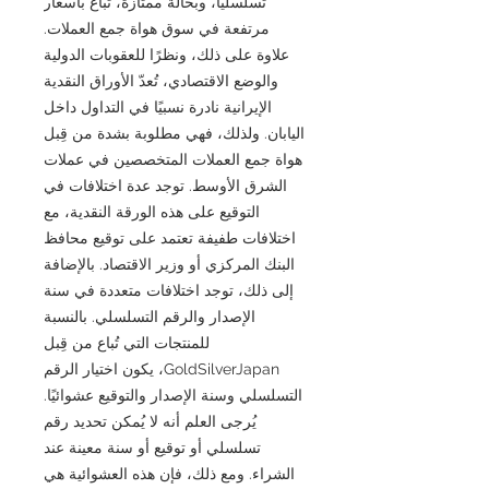
تسلسليًا، وبحالة ممتازة، تُباع بأسعار
مرتفعة في سوق هواة جمع العملات.
علاوة على ذلك، ونظرًا للعقوبات الدولية
والوضع الاقتصادي، تُعدّ الأوراق النقدية
الإيرانية نادرة نسبيًا في التداول داخل
اليابان. ولذلك، فهي مطلوبة بشدة من قِبل
هواة جمع العملات المتخصصين في عملات
الشرق الأوسط. توجد عدة اختلافات في
التوقيع على هذه الورقة النقدية، مع
اختلافات طفيفة تعتمد على توقيع محافظ
البنك المركزي أو وزير الاقتصاد. بالإضافة
إلى ذلك، توجد اختلافات متعددة في سنة
الإصدار والرقم التسلسلي. بالنسبة
للمنتجات التي تُباع من قِبل
GoldSilverJapan، يكون اختيار الرقم
التسلسلي وسنة الإصدار والتوقيع عشوائيًا.
يُرجى العلم أنه لا يُمكن تحديد رقم
تسلسلي أو توقيع أو سنة معينة عند
الشراء. ومع ذلك، فإن هذه العشوائية هي