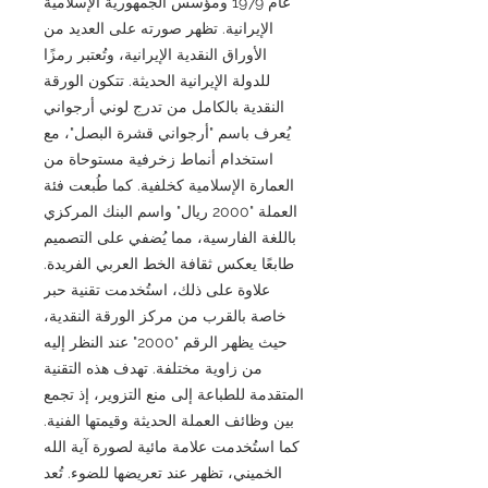
عام 1979 ومؤسس الجمهورية الإسلامية
الإيرانية. تظهر صورته على العديد من
الأوراق النقدية الإيرانية، وتُعتبر رمزًا
للدولة الإيرانية الحديثة. تتكون الورقة
النقدية بالكامل من تدرج لوني أرجواني
يُعرف باسم "أرجواني قشرة البصل"، مع
استخدام أنماط زخرفية مستوحاة من
العمارة الإسلامية كخلفية. كما طُبعت فئة
العملة "2000 ريال" واسم البنك المركزي
باللغة الفارسية، مما يُضفي على التصميم
طابعًا يعكس ثقافة الخط العربي الفريدة.
علاوة على ذلك، استُخدمت تقنية حبر
خاصة بالقرب من مركز الورقة النقدية،
حيث يظهر الرقم "2000" عند النظر إليه
من زاوية مختلفة. تهدف هذه التقنية
المتقدمة للطباعة إلى منع التزوير، إذ تجمع
بين وظائف العملة الحديثة وقيمتها الفنية.
كما استُخدمت علامة مائية لصورة آية الله
الخميني، تظهر عند تعريضها للضوء. تُعد