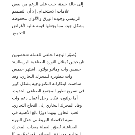
إلى حالة جيدة، حيث على الرغم من بعض
علامات الاستخدام، إلا أن التصميم
الرئيسي وجودة الورق والألوان محفوظة
بشكل جيد، مما يجعلها قيمة عالية لأغراض
التجميع.
يُصوّر الوجه الخلفي للعملة شخصيتين
تاريخيتين تُمثلان الثورة الصناعية البريطانية:
جيمس وات وماثيو بولتون. اشتهر جيمس
وات بتطويره للمحرك البخاري، وقد
ساهمت ابتكاراته التكنولوجية بشكل كبير
في تسريع تطور المجتمع الصناعي الحديث.
أما بولتون، فكان رجل أعمال دعم وات
وقاد المحرك البخاري إلى النجاح التجاري.
لعب التعاون بينهما دورًا بالغ الأهمية في
تنمية الاقتصاد البريطاني خلال الثورة
الصناعية. تُصوّر العملة معدات المحرك
البخاري ومرافق المصانع، مُجسّدةً بصريًا