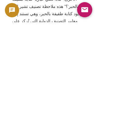
بالحبر'؟" هذه ملاحظة تصنيف تشير إلى
وجود كتابة طفيفة بالحبر، وهي تستند إلى
معايير التصنيف الدولية التي تُركز على
الشفافية. أما بالنسبة لسؤال: "لماذا تم ذكر
بولتون ووات؟"، فذلك لأنهما شخصيتان
رمزيتان للثورة الصناعية البريطانية،
وشخصيتان مهمتان أظهرتا للعالم تطور
التصنيع البريطاني. وبالتالي، فإن هذه
الورقة النقدية من فئة 50 جنيهًا إسترلينيًا
تمثل مجموعة جذابة من الأوراق النقدية
البريطانية، حيث تجمع بين صورة الملكة
إليزابيث الثانية، والموضوع التاريخي للثورة
الصناعية، وتقنية طباعة الأوراق النقدية
المتقدمة، وموثوقية تصنيف PCGS.
يُباع هذا المنتج كقطعة تذكارية، مثل العملات
المعدنية والأوراق النقدية، لما له من قيمة مادية