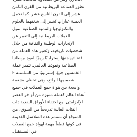
تطور الصناعة البريطانية من القرن الثامن
عشر إلى القرن التاسع عشر. كما تحمل
العملة عباراتٍ تُشير إلى شغفهما بالعلوم
والتكنولوجيا والتنمية الصناعية. تميل
العملات البريطانية إلى التعبير عن
الإنجازات الوطنية والثقافة من خلال
شخصيات تاريخية، وتُعتبر هذه العملة من
فئة 50 جنيهًا إسترلينيًا رمزًا لقوة بريطانيا
الصناعية ونفوذها العالمي. تتميز عملة
الخمسين جنيهًا إسترلينيًا من السلسلة F
بتصميمها الرائع، وهي تحظى بشعبية
واسعة بين هواة جمع العملات في جميع
أنحاء العالم كعملة مميزة من أواخر العصر
الإليزابيثي. مع اختفاء الأوراق النقدية ذات
الفئات العالية تدريجياً من السوق، من
المتوقع أن تستمر هذه السلاسل القديمة
في كونها قطعاً مهمة لهواة جمع العملات
في المستقبل.