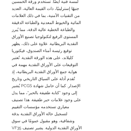
لمسة فنية أيضًا. تستخدم ورقة الخمسين
جنيهًا إسترلينيًا، ذات القيمة العالية، العديد
من التقنيات الأمنية، بما في ذلك العلامات
المائية والخيوط المعدنية والطباعة الدقيقة
والطباعة الخطية عالية الدقة، مما يُبرز
المستوى الرفيع لتكنولوجيا تصنيع الأوراق
النقدية البريطانية. علاوة على ذلك، يظهر
توقيع رئيسة أمناء الصندوق، فيكتوريا
كليلاند، على هذه الورقة النقدية. تُعتبر
التوقيعات على الأوراق النقدية مهمة في
هواية جمع الأوراق النقدية البريطانية، إذ
تُقدم أدلة على السياق التاريخي وتاريخ
الإصدار. كما أن حامل شهادة PCGS يُشير
إلى وجود "كتابة طفيفة بالحبر"، مما يدل
على وجود علامات حبر طفيفة. هذا تصنيف
معياري تستخدمه مؤسسات التقييم
لتسجيل حالة الأوراق النقدية بدقة
وشفافية، وهو مقبول عمومًا في سوق
الأوراق النقدية الدولية. يشير تصنيف VF35