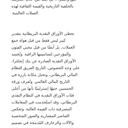
بالخلفية التاريخية والقيمة الثقافية لهذه
العملات العالمية.
تحظى الأوراق النقدية البريطانية بتقدير
كبير ليس فقط من قبل هواة جمع
العملات، بل أيضًا من قبل محبي الفنون
والمؤرخين لتصاميمها الراقية. وتُجسد
الأوراق النقدية الصادرة عن بنك إنجلترا،
على وجه الخصوص، التاريخ العريق للنظام
المالي البريطاني، وتحتل مكانة بارزة في
التاريخ المالي العالمي. وتُعرف ورقة
الخمسين جنيهًا إسترلينيًا بأنها من أعلى
فئات الأوراق النقدية في النظام النقدي
البريطاني، وقد استُخدمت في المعاملات
المصرفية ذات القيمة العالية. وتعكس
العناصر المعمارية والصور الشخصية
والآلات والزخارف المُدمجة في تصميم