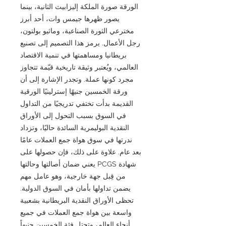
الورقة صورة الملكة إليزابيث الثانية، بينما
يصور ظهرها جيمس وات، أحد أبرز
مخترعي الثورة الصناعية، وماثيو بولتون،
رجل الأعمال. يرمز هذا التصميم إلى تصنيع
بريطانيا ومساهمتها في تنمية الاقتصاد
العالمي، ويُعتبر وثيقة تاريخية قيّمة تتجاوز
مجرد كونها عملة. وتجدر الإشارة إلى أن
ورقة الخمسين جنيهًا إسترلينيًا الورقية
القديمة بدأت تختفي تدريجيًا من التداول
في السوق بسبب التحول إلى الأوراق
النقدية البوليمرية السائدة حاليًا، وتزداد
ندرتها في سوق هواة جمع العملات عامًا
بعد عام. علاوة على ذلك، فإن حصولها على
شهادة PCGS يعني ضمان أصالتها وحالتها
من قِبل جهة خارجية، وهو عامل مهم
يضمن تداولها بأمان في السوق الدولية.
تحظى الأوراق النقدية البريطانية بشعبية
واسعة بين هواة جمع العملات في جميع
أنحاء العالم، وتحتل فئة الخمسين جنيهاً