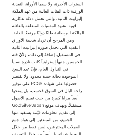
السنوات الأخيرة، ولا سيما الأوراق النقدية
الورقية ذات الفئات العالية من عهد الملكة
إليزابيث الثانية، والتي تحمل دلالة تذكارية
قوية. تشهد المقتنيات المتعلقة بالعائلة
المالكة البريطانية طلبًا دوليًا مرتفعًا للغاية،
ومن المرجح أن تزداد شعبية الأوراق
النقدية التي تحمل صورة إليزابيث الثانية
في المستقبل. إضافةً إلى ذلك، ولأنّ فئة
الخمسين جنيهاً إسترلينياً كانت نادرة نسبياً
في التداول العام، فإنّ عدد النسخ
الموجودة بحالة جيدة محدود. ولا يقتصر
حصولها على شهادة PCGS على توفير
راحة البال في السوق فحسب، بل يمنحها
أيضاً مزايا كبيرة من حيث تقييم الأصول
مستقبلاً. ويهدف موقع GoldSilverJapan
إلى تقديم معلومات قيّمة يستفيد منها
الجميع، من المبتدئين إلى هواة جمع
العملات المحترفين، ليس فقط من خلال
البيع والشراء، بل أيضاً من خلال التعريف