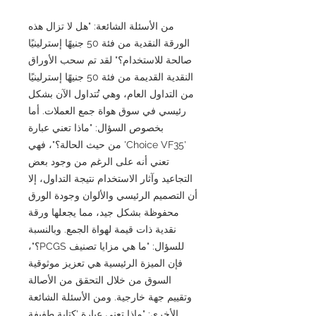
من الأسئلة الشائعة: "هل لا تزال هذه
الورقة النقدية من فئة 50 جنيهًا إسترلينيًا
صالحة للاستخدام؟" لقد تم سحب الأوراق
النقدية القديمة من فئة 50 جنيهًا إسترلينيًا
من التداول العام، وهي تُتداول الآن بشكل
رئيسي في سوق هواة جمع العملات. أما
بخصوص السؤال: "ماذا تعني عبارة
'Choice VF35' من حيث الحالة؟"، فهي
تعني أنه على الرغم من وجود بعض
التجاعيد وآثار الاستخدام نتيجة التداول، إلا
أن التصميم الرئيسي والألوان وجودة الورق
محفوظة بشكل جيد، مما يجعلها ورقة
نقدية ذات قيمة لهواة الجمع. وبالنسبة
للسؤال: "ما هي مزايا تصنيف PCGS؟"،
فإن الميزة الرئيسية هي تعزيز موثوقية
السوق من خلال التحقق من الأصالة
وتقييم جهة خارجية. ومن الأسئلة الشائعة
الأخرى: "ماذا تعني عبارة 'كتابة طفيفة