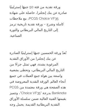
ورقة نقدية من فئة 50 جنيهًا إسترلينيًا
صادرة عن بنك إنجلترا، حاصلة على شهادة
PCGS Choice VF35، مع ملاحظات
كاملة وشرح – ورقة نقدية تاريخية ترمز
إلى التاريخ المالي البريطاني والثورة
الصناعية.
تُعدّ ورقة الخمسين جنيهًا إسترلينيًا الصادرة
عن بنك إنجلترا من الأوراق النقدية
المرغوبة بشدة، فهي تمثل جزءًا من
التاريخ المالي البريطاني، وتحظى بشعبية
واسعة بين هواة جمع العملات في جميع
أنحاء العالم. الورقة النقدية المعروضة في
هذه الصفحة هي ورقة معتمدة من PCGS
Banknote بدرجة "Choice VF35"، وتتميز
بقيمتها الفنية العالية ضمن سلسلة الأوراق
النقدية البريطانية القديمة. يحمل وجه