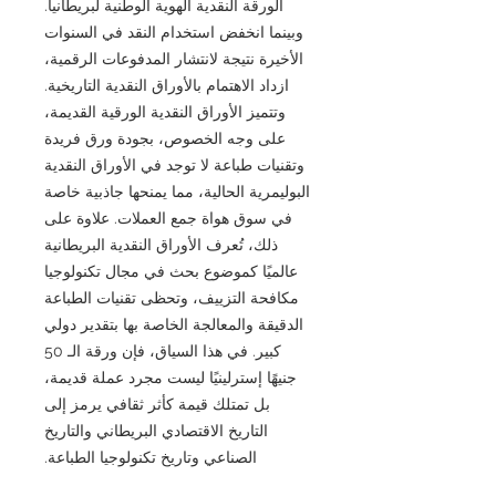
الورقة النقدية الهوية الوطنية لبريطانيا.
وبينما انخفض استخدام النقد في السنوات
الأخيرة نتيجة لانتشار المدفوعات الرقمية،
ازداد الاهتمام بالأوراق النقدية التاريخية.
وتتميز الأوراق النقدية الورقية القديمة،
على وجه الخصوص، بجودة ورق فريدة
وتقنيات طباعة لا توجد في الأوراق النقدية
البوليمرية الحالية، مما يمنحها جاذبية خاصة
في سوق هواة جمع العملات. علاوة على
ذلك، تُعرف الأوراق النقدية البريطانية
عالميًا كموضوع بحث في مجال تكنولوجيا
مكافحة التزييف، وتحظى تقنيات الطباعة
الدقيقة والمعالجة الخاصة بها بتقدير دولي
كبير. في هذا السياق، فإن ورقة الـ 50
جنيهًا إسترلينيًا ليست مجرد عملة قديمة،
بل تمتلك قيمة كأثر ثقافي يرمز إلى
التاريخ الاقتصادي البريطاني والتاريخ
الصناعي وتاريخ تكنولوجيا الطباعة.