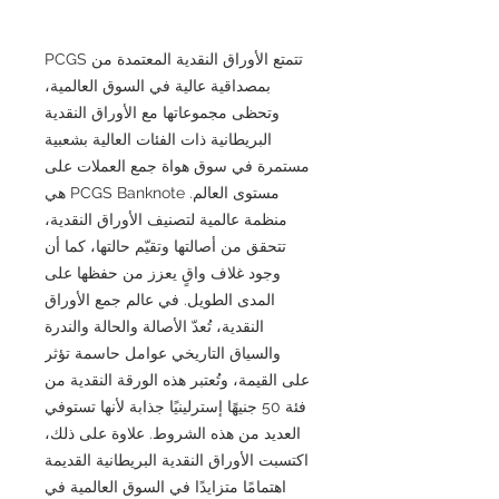
تتمتع الأوراق النقدية المعتمدة من PCGS
بمصداقية عالية في السوق العالمية،
وتحظى مجموعاتها مع الأوراق النقدية
البريطانية ذات الفئات العالية بشعبية
مستمرة في سوق هواة جمع العملات على
مستوى العالم. PCGS Banknote هي
منظمة عالمية لتصنيف الأوراق النقدية،
تتحقق من أصالتها وتقيّم حالتها، كما أن
وجود غلاف واقٍ يعزز من حفظها على
المدى الطويل. في عالم جمع الأوراق
النقدية، تُعدّ الأصالة والحالة والندرة
والسياق التاريخي عوامل حاسمة تؤثر
على القيمة، وتُعتبر هذه الورقة النقدية من
فئة 50 جنيهًا إسترلينيًا جذابة لأنها تستوفي
العديد من هذه الشروط. علاوة على ذلك،
اكتسبت الأوراق النقدية البريطانية القديمة
اهتمامًا متزايدًا في السوق العالمية في