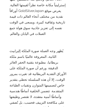
إسترلينياً مكانة خاصة نظراً لقيمتها العالية.
يعرض موقع GoldSilverJapan أوراقاً
نقدية من مختلف أنحاء العالم ذات قيمة
تاريخية وثقافية كبيرة، ويسعى في الوقت
نفسه إلى تعزيز جاذبية سوق هواة جمع
العملات في اليابان والعالم.
يُظهر وجه العملة صورة الملكة إليزابيث
الثانية، المعروفة عالميًا باسم ملكة
بريطانيا، مطبوعة بتقنية الحفر الغائر
الدقيقة. ورغم أن صورة الملكة على
الأوراق النقدية البريطانية قد تغيرت بمرور
الوقت، إلا أن هذه السلسلة تحظى بتقدير
خاص لتصميمها المتوازن وتقنيات الطباعة
المتقدمة. تتضمن الخلفية أنماطًا هندسية
وأنماطًا أمنية معقدة، لا تقتصر وظيفتها
على مكافحة التزييف فحسب، بل تُضفي