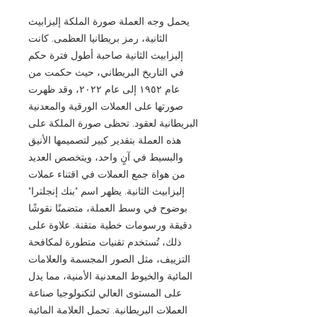
يحمل وجه العملة صورة الملكة إليزابيث
الثانية، رمز بريطانيا العظمى. كانت
إليزابيث الثانية صاحبة أطول فترة حكم
في التاريخ البريطاني، حيث حكمت من
عام ١٩٥٢ إلى عام ٢٠٢٢، وقد ظهرت
صورتها على العملات الورقية والمعدنية
البريطانية لعقود. تحظى صورة الملكة على
هذه العملة بتقدير كبير لتصميمها الأنيق
والبسيط في آنٍ واحد، ويتخصص العديد
من هواة جمع العملات في اقتناء عملات
إليزابيث الثانية. يظهر اسم "بنك إنجلترا"
بوضوح في وسط العملة، متضمنًا نقوشًا
دقيقة ورسومات خطية متقنة. علاوة على
ذلك، تُستخدم تقنيات متطورة لمكافحة
التزييف، مثل الصور المجسمة والعلامات
المائية والخيوط المعدنية الأمنية، مما يدل
على المستوى العالي لتكنولوجيا صناعة
العملات البريطانية. تحمل العلامة المائية