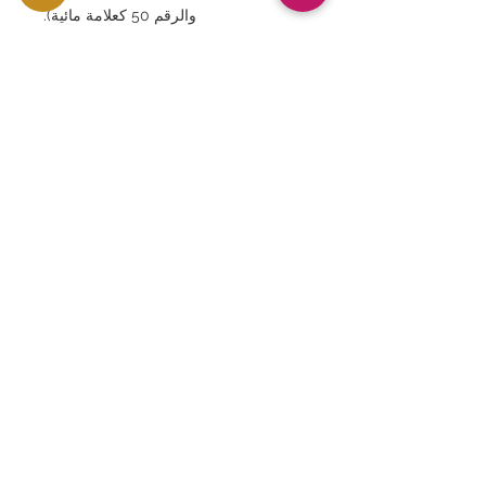
والرقم 50 كعلامة مائية).
س: هل لا تزال هذه الورقة النقدية
متداولة؟
أ. تم استبدال ورقة الـ 50 جنيهًا إسترلينيًا
الورقية بالفعل بورقة الـ 50 جنيهًا إسترلينيًا
المصنوعة من البوليمر، ويتم تداولها الآن
بشكل رئيسي في سوق هواة جمع
العملات.
س: هل هو استثمار شائع؟
أ. تحظى الأوراق النقدية البريطانية عالية
الجودة والمعتمدة من قبل PMG بطلب
عالمي وتحظى بشعبية كبيرة كقطع لهواة
الجمع.