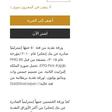
لا يتبقى في المخزون سوى 1
أضِف إلى العربة
اشترِ الآن
ورقة نقدية من فئة ٥٠ جنيهًا إسترلينيًا
صادرة عن بنك إنجلترا عام ٢٠١٠ (مؤرخة
عام ٢٠١٥)، مصنفة من قبل PMG 66
EPQ Pick #393b، تحمل صورة الملكة
إليزابيث الثانية، من تصميم جيمس وات
وماثيو بولتون. (ورقة نقدية بريطانية من
فئة عالية) | GoldSilverJapan
تُعدّ ورقة الخمسين جنيهاً إسترلينياً الصادرة
عن بنك إنجلترا من أكثر الأوراق النقدية