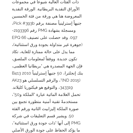
ذات الفئات العالية شيوعاً في مجموعات
الأوراق النقدية البريطانية. الورقة النقدية
المعروضة هنا هي ورقة من فئة الخمسين
جنيهاً إسترلينياً مصنفة برقم Pick #393b،
ومسجلة بشهادة PMG رقم 2193396-
097. وقد حصلت على تصنيف 66 EPQ
(جوهرة غير متداولة بجودة ورق استثنائية)،
مما يدل على حالة ممتازة للغاية، تكاد
تكون جديدة. ووفقاً لمعلومات الملصق،
فإن الجهة المصدرة هي "بريطانيا العظمى،
بنك إنجلترا، 50 جنيهاً إسترلينياً B413 2010
(ND 2015)"، والرقم التسلسلي هو AK23
343319، والتوقيع هو فيكتوريا كليلاند.
تحمل العلامة المائية عبارة "الملكة و50"،
مستخدمةً تقنية أمنية متطورة تجمع بين
صورة الملكة إليزابيث الثانية ورقم الفئة
50. ويشير قسم التعليقات في شركة
PMG إلى أنها "ذات جودة ورق استثنائية"،
ما يؤكد الحفاظ على جودة الورق الأصلي