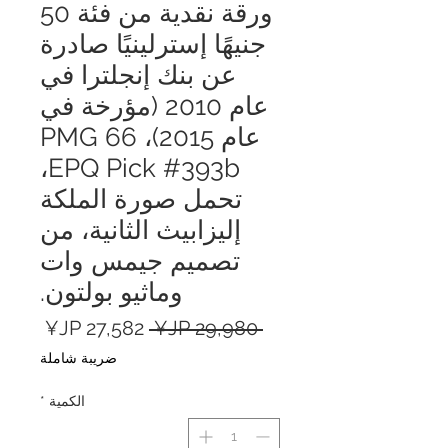
ورقة نقدية من فئة 50
جنيهًا إسترلينيًا صادرة
عن بنك إنجلترا في
عام 2010 (مؤرخة في
عام 2015)، PMG 66
EPQ Pick #393b،
تحمل صورة الملكة
إليزابيث الثانية، من
تصميم جيمس وات
وماثيو بولتون.
سعر
سعر
 ‏29,980 JP¥ 
عادي
البيع
ضريبة شاملة
الكمية
*