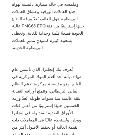
وملمسه في حالة ممتازة. بالنسبة لهواة
جمع العملات الورقية وعشاق العملات
البريطانية حول العالم، تُعدّ ورقة الـ 50
جنيهًا إسترلينيًا من فئة PMG66 EPQ عالية
الجودة قطعةً قيّمةً وجذابةً للغاية، وتحظى
بشعبية كبيرة كنموذجٍ مميزٍ للعملات
البريطانية الحديثة.
يُعرف بنك إنجلترا، الذي تأسس عام
1694، بأنه أحد أقدم البنوك المركزية في
العالم. وهو مؤسسة مركزية تدعم النظام
المالي البريطاني، وتتمتع أوراقه النقدية
بثقة عالمية منذ سنوات طويلة. تُعدّ ورقة
الخمسين جنيهًا إسترلينيًا من أعلى فئات
الأوراق النقدية المتداولة في إنجلترا
وويلز، وتُستخدم غالبًا في المعاملات ذات
القيمة العالية أو لحفظ الأصول أكثر من
استخدامها اليومي. تنتمي هذه الورقة