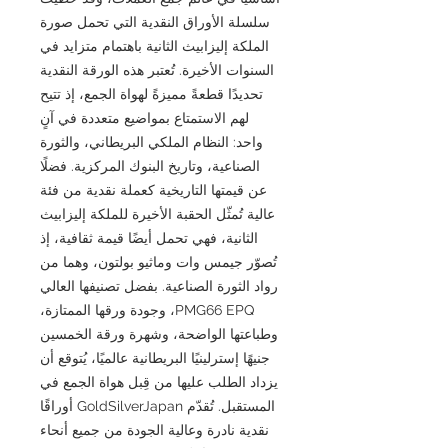
سلسلة الأوراق النقدية التي تحمل صورة
الملكة إليزابيث الثانية باهتمام متزايد في
السنوات الأخيرة. تُعتبر هذه الورقة النقدية
تحديدًا قطعةً مميزةً لهواة الجمع، إذ تتيح
لهم الاستمتاع بمواضيع متعددة في آنٍ
واحد: النظام الملكي البريطاني، والثورة
الصناعية، وتاريخ البنوك المركزية. فضلًا
عن قيمتها التاريخية كعملة نقدية من فئة
عالية تُمثّل الحقبة الأخيرة للملكة إليزابيث
الثانية، فهي تحمل أيضًا قيمة ثقافية، إذ
تُصوّر جيمس وات وماثيو بولتون، وهما من
رواد الثورة الصناعية. بفضل تصنيفها العالي
PMG66 EPQ، وجودة ورقها الممتازة،
وطباعتها الواضحة، وشهرة ورقة الخمسين
جنيهًا إسترلينيًا البريطانية عالميًا، يُتوقع أن
يزداد الطلب عليها من قِبل هواة الجمع في
المستقبل. تُقدّم GoldSilverJapan أوراقًا
نقدية نادرة وعالية الجودة من جميع أنحاء