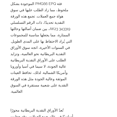
فئة PMG66 EPQ الموجودة بشكل
ملحوظ، مما زاد الطلب عليها في سوق
هواة جمع العملات. تجمع هذه الورقة
النقدية تحديدًا، ذات الرقم التسلسلي
AK23 343319، بين ضمان أصالتها وحالتها
الممتازة، مما يجعلها مناسبة للمجموعات
التي يُراد الاحتفاظ بها على المدى الطويل.
في السنوات الأخيرة، اتجه سوق الأوراق
النقدية البريطانية نحو العالمية، وتزايد
الطلب على الأوراق النقدية البريطانية
عالية الجودة، لا سيما في آسيا وأوروبا
وأمريكا الشمالية. لذلك، تحافظ العينات
الموثقة وعالية الجودة مثل هذه الورقة
النقدية على شعبية مستقرة في السوق
العالمية.
تُعدّ الأوراق النقدية البريطانية محورًا
أساسيًا في عالم جمع العملات، وقد حظيت