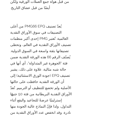
من قبل هواة جمع العملات الورقية ولكن
أيضًا من قبل عشاق التاريخ.
يُعدّ تصنيف PMG66 EPQ من أعلى
التصنيفات في سوق الأوراق النقدية
العالمية. تُعتبر PMG إحدى أكبر منظمات
تصنيف الأوراق النقدية في العالم، وتحظى
تصنيفاتها بثقة واسعة في السوق الدولية.
يُصنّف الرقم 66 هذه الورقة النقدية ضمن
فئة "الجوهرة غير المتداولة"، أي أنها في
حالة شبه مثالية. علاوة على ذلك، يشير
تصنيف EPQ (جودة الورق الاستثنائية) إلى
أن الورقة النقدية حافظت على حالتها
الأصلية ولم تخضع للتنظيف أو الترميم. تُعدّ
الأوراق النقدية البريطانية من فئة 50 جنيهًا
إسترلينيًا عرضةً للتجاعيد والبقع أثناء
التداول، ولذا فإنّ النماذج عالية الجودة منها
نادرة. وقد انخفض عدد الأوراق النقدية من