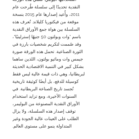
النقدية تحديدًا إلى سلسلة طُرحت عام
2011، وأُعيد إصدارها عام 2015 بنسخة
موقعة من فيكتوريا كليلاند. تُعرف هذه
السلسلة بين هواة جمع الأوراق النقدية
باسم "وات وبولتون 50 جنيهًا إسترلينيًا"،
وقد صُممت لتكريم شخصيات بارزة في
الثورة الصناعية. تحمل هذه الورقة صورة
جيمس وات وماثيو بولتون، اللذين ساهما
بشكل كبير في التنمية الاقتصادية الحديثة
لبريطانيا، وهي ذات قيمة عالية ليس فقط
كوسيلة للدفع، بل أيضًا كوثيقة تاريخية
تُجسد تاريخ الصناعة البريطانية. في
السنوات الأخيرة، ومع تزايد استخدام
الأوراق النقدية المصنوعة من البوليمر،
توقف إصدار هذه السلسلة، ولا يزال
الطلب على العينات عالية الجودة وغير
المتداولة ينمو على مستوى العالم.