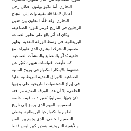
البخاري. أما ماثيو بولتون، فكان رجل
أعمال لامعًا قاد تقنية وات إلى النجاح
التجاري. وقد خُلّد التعاون بين هذين
الرجلين في التاريخ كرمز للثورة الصناعية،
وكان له أثر بالغ على تطور الصناعة
البريطانية. في وسط الورقة النقدية، يظهر
تصميم المحرك البخاري الذي طوراه، مع
خلفية تُذكّر بالمصانع والمنشآت الصناعية.
كما طُبعت اقتباسات شهيرة تُعبّر عن
شغفهما بالابتكار التكنولوجي وروح التنمية
الصناعية. للأوراق النقدية البريطانية تقليدٌ
في إبراز الشخصيات التاريخية على وجهها
الخلفي، إلا أن هذه الورقة النقدية من فئة
50 جنيهًا إسترلينيًا تُعتبر ذات قيمة خاصة
لتصميمها المهم الذي يرمز إلى تاريخ
العلوم والتكنولوجيا البريطانية. يحظى
التصميم الخلفي، الذي يجمع بين الفن
والأهمية التاريخية، بتقدير كبير ليس فقط