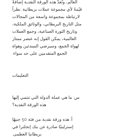
العالم، وتُعدّ هذه الورقة النقدية إضافةً
قيّمةً لأي مجموعة عملات بريطانية. نظراً
لارتباطه بمجموعة واسعة من المجالات
مثل التاريخ البريطاني، والوثائق الملكية،
وتاريخ الثورة الصناعية، وجمع العملات
العالمية، يمكن القول إنه عنصر ممتاز
لهواة الجمع، وسيرضي المبتدئين وهواة
الجمع المتقدمين على حد سواء.
التعليمات
س: ما هي عملة الدولة التي تنتمي إليها
هذه الورقة النقدية؟
أ. هذه ورقة نقدية من فئة 50 جنيهًا
إسترلينيًا صادرة عن بنك إنجلترا في
بريطانيا العظمى.