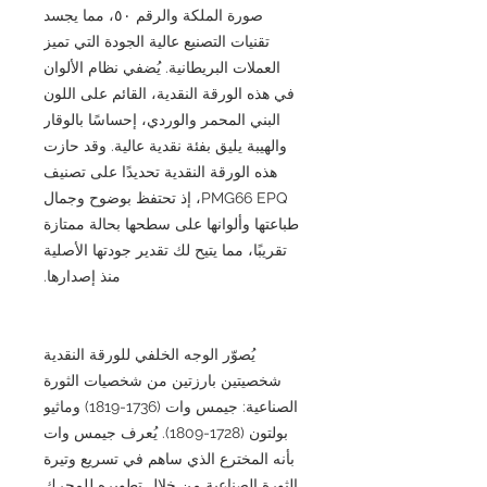
صورة الملكة والرقم ٥٠، مما يجسد
تقنيات التصنيع عالية الجودة التي تميز
العملات البريطانية. يُضفي نظام الألوان
في هذه الورقة النقدية، القائم على اللون
البني المحمر والوردي، إحساسًا بالوقار
والهيبة يليق بفئة نقدية عالية. وقد حازت
هذه الورقة النقدية تحديدًا على تصنيف
PMG66 EPQ، إذ تحتفظ بوضوح وجمال
طباعتها وألوانها على سطحها بحالة ممتازة
تقريبًا، مما يتيح لك تقدير جودتها الأصلية
منذ إصدارها.
يُصوّر الوجه الخلفي للورقة النقدية
شخصيتين بارزتين من شخصيات الثورة
الصناعية: جيمس وات (1736-1819) وماثيو
بولتون (1728-1809). يُعرف جيمس وات
بأنه المخترع الذي ساهم في تسريع وتيرة
الثورة الصناعية من خلال تطويره للمحرك