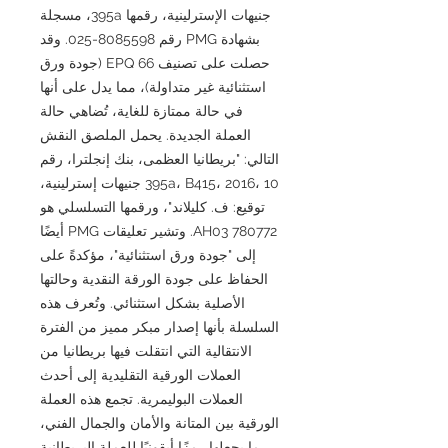
جنيهات الإسترلينية، رقمها 395a، مسجلة
بشهادة PMG رقم 8085598-025. وقد
حصلت على تصنيف 66 EPQ (جودة ورق
استثنائية غير متداولة)، مما يدل على أنها
في حالة ممتازة للغاية، تُضاهي حالة
العملة الجديدة. يحمل الملصق النقش
التالي: "بريطانيا العظمى، بنك إنجلترا، رقم
395a، B415، 2016، 10 جنيهات إسترلينية،
توقيع: ف. كليلاند"، ورقمها التسلسلي هو
AH03 780772. وتشير تعليقات PMG أيضًا
إلى "جودة ورق استثنائية"، مؤكدةً على
الحفاظ على جودة الورقة النقدية وحالتها
الأصلية بشكل استثنائي. وتُعرف هذه
السلسلة بأنها إصدار مبكر مميز من الفترة
الانتقالية التي انتقلت فيها بريطانيا من
العملات الورقية التقليدية إلى أحدث
العملات البوليمرية. تجمع هذه العملة
الورقية بين المتانة والأمان والجمال الفني،
ما يجعلها رمزًا أيقونيًا للعملة البريطانية