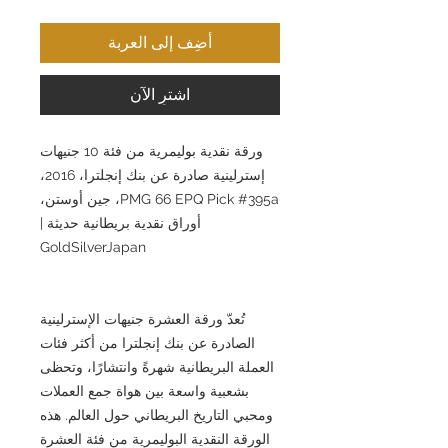
أضِف إلى العربة
اشترِ الآن
ورقة نقدية بوليمرية من فئة 10 جنيهات
إسترلينية صادرة عن بنك إنجلترا، 2016،
PMG 66 EPQ Pick #395a، جين أوستن،
أوراق نقدية بريطانية حديثة |
GoldSilverJapan
تُعدّ ورقة العشرة جنيهات الإسترلينية
الصادرة عن بنك إنجلترا من أكثر فئات
العملة البريطانية شهرةً وانتشارًا، وتحظى
بشعبية واسعة بين هواة جمع العملات
ومحبي التاريخ البريطاني حول العالم. هذه
الورقة النقدية البوليمرية من فئة العشرة