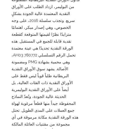
من البوليمر، ازداد الطلب على الأوراق
النقدية المعتمدة عالية الجودة بشكلٍ
سريع. وتجذب سلسلة 2016، على وجه
الخصوص، وهي إصدار مبكر، اهتمامًا
متزايدًا نظرًا لقيمتها المتوقعة كقطعة
نقدية قابلة للجمع في المستقبل. هذه
الورقة النقدية تحديدًا هي عينة معتمدة
تحمل الرقم التسلسلي AH03 780772،
وهي محمية بشهادة PMG ومضمونة
الأصالة. يشهد سوق الأوراق النقدية
البريطانية طلباً قوياً ليس فقط على
الأوراق النقدية ذات الفئات العالية، بل
أيضاً على الأوراق النقدية البوليمرية
الحديثة عالية الجودة، وتُعدّ النماذج
المحفوظة جيداً منها قطعاً مرغوبة لهواة
جمع العملات على المدى الطويل. تحتل
هذه الورقة النقدية مكانة مرموقة في أي
مجموعة من مقتنيات العائلة المالكة