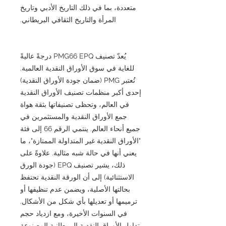
متعددة، بما في ذلك التاريخ الأدبي وتاريخ
المرأة والتاريخ الثقافي البريطاني.
يُعدّ تصنيف PMG66 EPQ درجةً عاليةً
للغاية في سوق الأوراق النقدية العالمية.
تُعتبر PMG (ضمان جودة الأوراق النقدية)
إحدى أكبر منظمات تصنيف الأوراق النقدية
في العالم، وتحظى تصنيفاتها بثقة هواة
جمع الأوراق النقدية والمستثمرين في
جميع أنحاء العالم. ينتمي الرقم 66 إلى فئة
"الأوراق النقدية غير المتداولة الممتازة"، ما
يعني أنها في حالة شبه مثالية. علاوةً على
ذلك، يشير تصنيف EPQ (جودة الورق
الاستثنائية) إلى أن الورقة النقدية تحتفظ
بحالتها الأصلية، ويضمن عدم تنظيفها أو
ترميمها أو تعديلها بأي شكل من الأشكال.
في السنوات الأخيرة، ومع ازدياد حجم
تداول الأوراق النقدية البريطانية المصنوعة