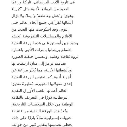
في تاريخ الأدب البريطاني، تاركةً وراءها
العديد من الروائع الأدبية مثل "كبرياء
وهوى" و"عقل وعاطفة" و"إيما". ولا تزال
أعمالها تُقرأ في جميع أنحاء العالم حتى
اليوم، وقد استُوحيت منها العديد من
الأفلام والمسلسلات التلفزيونية. يُجسّد
وجود جين أوستن على هذه الورقة النقدية
اهتمام بريطانيا بالتراث الأدبي باعتباره
ثروة ثقافية وطنية. وتتضمن خلفية الصورة
تصاميم ترمز إلى مبانٍ ارتبطت بها
وبأنشطتها الأدبية، مما يُعبّر ببراعة عن
أجواء أدبية. كما تقتبس الورقة النقدية
إحدى مقولاتها الشهيرة، مُظهرةً تقديرًا
لعالم أعمالها. تلعب الأوراق النقدية
البريطانية دورًا في التعريف بالثقافة
الوطنية من خلال الشخصيات التاريخية،
وتُعدّ هذه الورقة النقدية من فئة ١٠
جنيهات إسترلينية مثالًا بارزًا على ذلك.
يحظى تصميمها بتقدير كبير من جوانب