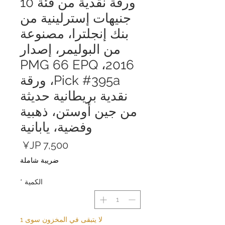
ورقة نقدية من فئة 10
جنيهات إسترلينية من
بنك إنجلترا، مصنوعة
من البوليمر، إصدار
2016، PMG 66 EPQ
Pick #395a، ورقة
نقدية بريطانية حديثة
من جين أوستن، ذهبية
وفضية، يابانية
السعر
ضريبة شاملة
الكمية
*
لا يتبقى في المخزون سوى 1