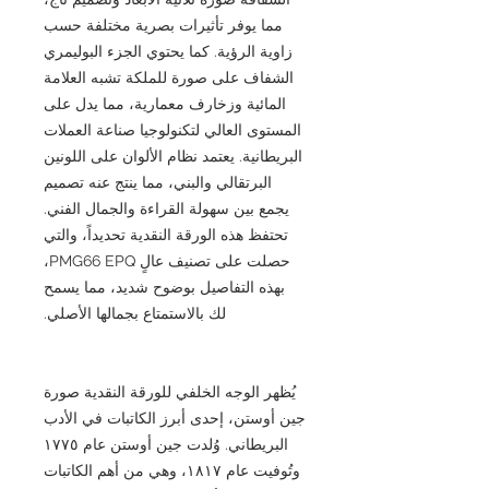
مما يوفر تأثيرات بصرية مختلفة حسب
زاوية الرؤية. كما يحتوي الجزء البوليمري
الشفاف على صورة للملكة تشبه العلامة
المائية وزخارف معمارية، مما يدل على
المستوى العالي لتكنولوجيا صناعة العملات
البريطانية. يعتمد نظام الألوان على اللونين
البرتقالي والبني، مما ينتج عنه تصميم
يجمع بين سهولة القراءة والجمال الفني.
تحتفظ هذه الورقة النقدية تحديداً، والتي
حصلت على تصنيف عالٍ PMG66 EPQ،
بهذه التفاصيل بوضوح شديد، مما يسمح
لك بالاستمتاع بجمالها الأصلي.
يُظهر الوجه الخلفي للورقة النقدية صورة
جين أوستن، إحدى أبرز الكاتبات في الأدب
البريطاني. وُلدت جين أوستن عام ١٧٧٥
وتُوفيت عام ١٨١٧، وهي من أهم الكاتبات