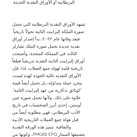
البريطانية أو الأوراق النقدية الحديثة.
تشهد الأوراق النقدية البريطانية التي تحمل
صورة الملكة إليزابيث الثانية تحولاً تاريخياً.
فبعد وفاتها عام ٢٠٢٢، بدأ إصدار أوراق
نقدية جديدة تحمل صورة الملك تشارلز
الثالث في المملكة المتحدة، وأصبحت
أوراق إليزابيث الثانية النقدية تدريجياً قطعاً
تاريخية قيّمة لهواة جمع العملات. لذا، فإن
الأوراق النقدية عالية الجودة كهذه ليست
مجرد عملة متداولة، بل تحمل أيضاً قيمة
"كوثائق تذكارية من عهد إليزابيث الثانية".
علاوة على ذلك، ولأنها تحمل صورة جين
أوستن، إحدى أبرز الشخصيات في تاريخ
الأدب البريطاني، فهي مطلوبة أيضاً من
قبل هواة جمع العملات التاريخية الأدبية
والثقافية. تتميز هذه الورقة النقدية
بتصنيفها الممتاز PMG66 EPQ، وكونها من