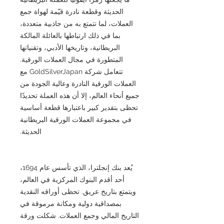
الحديثة وقطعة نادرة قيّمة لهواة جمع
العملات، لما تتمتع به من جاذبية متعددة،
بما في ذلك ارتباطها بالعائلة المالكة
البريطانية، وتاريخها الأدبي، وتقنياتها
المتطورة في مجال العملات الورقية.
تتعامل شركة GoldSilverJapan مع
العملات الورقية النادرة وعالية الجودة من
جميع أنحاء العالم، إلا أن هذه العملة تحديدًا
تحظى بتقدير كبير باعتبارها قطعة أساسية
في مجموعة العملات الورقية البريطانية
الحديثة.
يُعد بنك إنجلترا، الذي تأسس عام 1694،
أحد أقدم البنوك المركزية في العالم،
ويتمتع بتاريخ عريق. تحظى أوراقه النقدية
بمصداقية دولية ومكانة مرموقة في
التاريخ المالي وجمع العملات. شكلت ورقة