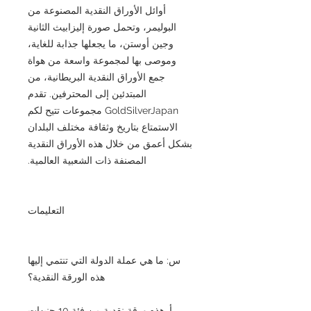
أوائل الأوراق النقدية المصنوعة من
البوليمر، وتحمل صورة إليزابيث الثانية
وجين أوستن، ما يجعلها جذابة للغاية،
وموصى بها لمجموعة واسعة من هواة
جمع الأوراق النقدية البريطانية، من
المبتدئين إلى المحترفين. تقدم
GoldSilverJapan مجموعات تتيح لكم
الاستمتاع بتاريخ وثقافة مختلف البلدان
بشكل أعمق من خلال هذه الأوراق النقدية
المصنفة ذات الشعبية العالمية.
التعليمات
س: ما هي عملة الدولة التي تنتمي إليها
هذه الورقة النقدية؟
أ. هذه ورقة نقدية من فئة 10 جنيهات