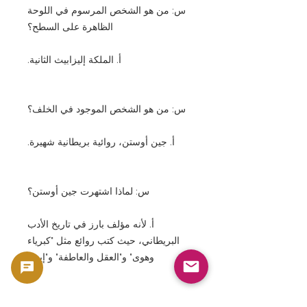
س: من هو الشخص المرسوم في اللوحة
الظاهرة على السطح؟
أ. الملكة إليزابيث الثانية.
س: من هو الشخص الموجود في الخلف؟
أ. جين أوستن، روائية بريطانية شهيرة.
س: لماذا اشتهرت جين أوستن؟
أ. لأنه مؤلف بارز في تاريخ الأدب
البريطاني، حيث كتب روائع مثل "كبرياء
وهوى" و"العقل والعاطفة" و"إيما".
س: ما هو مشروع البحث الموسع (EPQ)؟