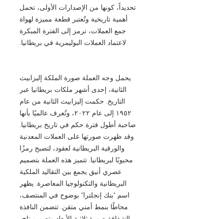
تحديداً، كونها من الإصدارات الأولى، تحمل
أهمية تاريخية وتُعتبر قطعة مميزة لهواة
جمع العملات، ترمز إلى الفترة المبكرة
لاعتماد العملات البوليمرية في بريطانيا.
يحمل وجه العملة صورة الملكة إليزابيث
الثانية، إحدى أشهر ملكات بريطانيا عبر
التاريخ. حكمت إليزابيث الثانية من عام
١٩٥٢ إلى عام ٢٠٢٢، وتُعرف عالميًا بأنها
صاحبة أطول فترة حكم في تاريخ بريطانيا.
وقد ظهرت صورتها على العملات المعدنية
والورقية البريطانية لعقود، لتصبح رمزًا
محبوبًا لبريطانيا. تتميز هذه العملة بتصميم
عصري أنيق يجمع بين التقاليد الملكية
البريطانية والتكنولوجيا المعاصرة. يظهر
اسم "بنك إنجلترا" بوضوح في المنتصف،
محاطًا بنمط أمني متقن. تتضمن النافذة
الشفافة صورة ثلاثية الأبعاد وتصميم تاج،