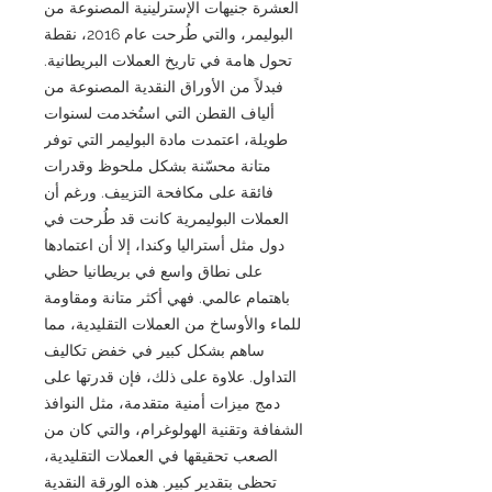
العشرة جنيهات الإسترلينية المصنوعة من
البوليمر، والتي طُرحت عام 2016، نقطة
تحول هامة في تاريخ العملات البريطانية.
فبدلاً من الأوراق النقدية المصنوعة من
ألياف القطن التي استُخدمت لسنوات
طويلة، اعتمدت مادة البوليمر التي توفر
متانة محسّنة بشكل ملحوظ وقدرات
فائقة على مكافحة التزييف. ورغم أن
العملات البوليمرية كانت قد طُرحت في
دول مثل أستراليا وكندا، إلا أن اعتمادها
على نطاق واسع في بريطانيا حظي
باهتمام عالمي. فهي أكثر متانة ومقاومة
للماء والأوساخ من العملات التقليدية، مما
ساهم بشكل كبير في خفض تكاليف
التداول. علاوة على ذلك، فإن قدرتها على
دمج ميزات أمنية متقدمة، مثل النوافذ
الشفافة وتقنية الهولوغرام، والتي كان من
الصعب تحقيقها في العملات التقليدية،
تحظى بتقدير كبير. هذه الورقة النقدية