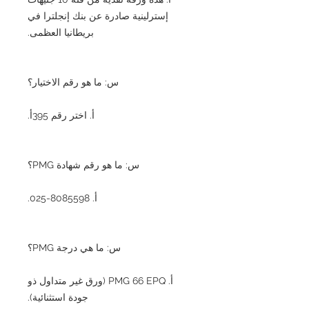
إسترلينية صادرة عن بنك إنجلترا في
بريطانيا العظمى.
س: ما هو رقم الاختيار؟
أ. اختر رقم 395أ.
س: ما هو رقم شهادة PMG؟
أ. 8085598-025.
س: ما هي درجة PMG؟
أ. PMG 66 EPQ (ورق غير متداول ذو
جودة استثنائية).