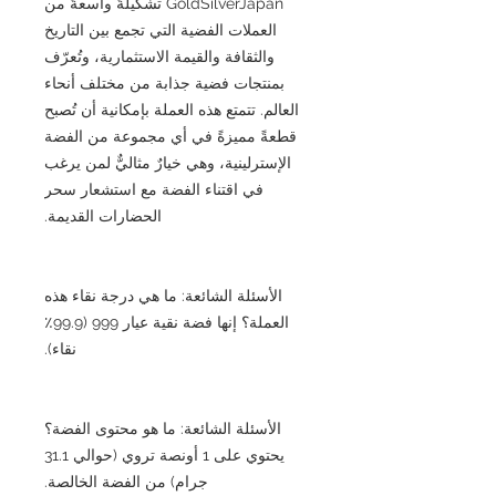
GoldSilverJapan تشكيلةً واسعةً من
العملات الفضية التي تجمع بين التاريخ
والثقافة والقيمة الاستثمارية، وتُعرّف
بمنتجات فضية جذابة من مختلف أنحاء
العالم. تتمتع هذه العملة بإمكانية أن تُصبح
قطعةً مميزةً في أي مجموعة من الفضة
الإسترلينية، وهي خيارٌ مثاليٌّ لمن يرغب
في اقتناء الفضة مع استشعار سحر
الحضارات القديمة.
الأسئلة الشائعة: ما هي درجة نقاء هذه
العملة؟ إنها فضة نقية عيار 999 (99.9٪
نقاء).
الأسئلة الشائعة: ما هو محتوى الفضة؟
يحتوي على 1 أونصة تروي (حوالي 31.1
جرام) من الفضة الخالصة.