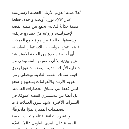
تُعدّ عملة "تقويم الأزتك" الفضية الإسترلينية
عيار 999، بوزن أونصة واحدة، قطعةً
فضيةً جذابةً للغاية، تجمع بين قيمة الفضة
الإسترلينية، وروعة فنّ حضارةٍ عريقة،
وشعبيتها العالمية بين هواة جمع العملات.
فبينما تتمتع بمواصفات الاستثمار القياسية،
أي أونصة واحدة من الفضة الإسترلينية
عيار 999، إلا أن تصميمها المستوحى من
حضارة الأزتك القديمة يمنحها حضورًا يفوق
قيمة سبائك الفضة العادية. ويحظى رمزا
تقويم الأزتك والأهرامات بشعبيةٍ واسعةٍ
ليس فقط بين عشاق الحضارات القديمة،
بل أيضًا بين مستثمري الفضة عمومًا. في
السنوات الأخيرة، شهد سوق العملات ذات
التصميمات المميزة نموًا ملحوظًا،
وانتشرت ثقافة اقتناء منتجات الفضة
الجميلة على المدى الطويل عالميًا. تُقدّم