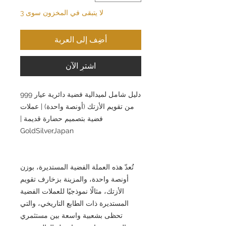
لا يتبقى في المخزون سوى 3
أضِف إلى العربة
اشترِ الآن
دليل شامل لميدالية فضية دائرية عيار 999
من تقويم الأزتك (أونصة واحدة) | عملات
فضية بتصميم حضارة قديمة |
GoldSilverJapan
تُعدّ هذه العملة الفضية المستديرة، بوزن
أونصة واحدة، والمزينة بزخارف تقويم
الأزتك، مثالًا نموذجيًا للعملات الفضية
المستديرة ذات الطابع التاريخي، والتي
تحظى بشعبية واسعة بين مستثمري