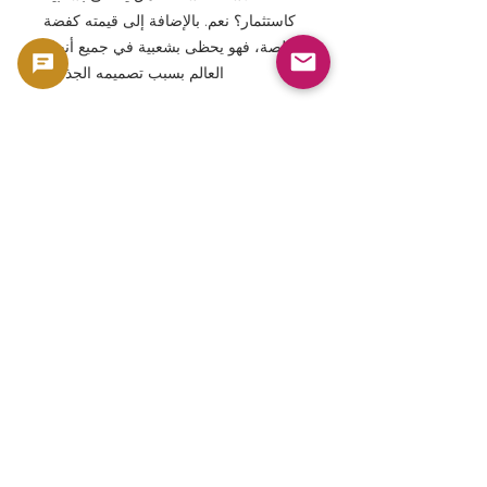
كاستثمار؟ نعم. بالإضافة إلى قيمته كفضة
خالصة، فهو يحظى بشعبية في جميع أنحاء
العالم بسبب تصميمه الجذاب.
الأسئلة الشائعة: ما هي الأبعاد؟ يبلغ القطر
حوالي 39.2 مم ويبلغ سمكه حوالي 3.2
مم.
الأسئلة الشائعة: هل يأتي في علبة واقية؟
عادةً ما يتم تخزينه في عبوة واقية.
الأسئلة الشائعة: هل تحظى تصاميم الأزتك
بشعبية؟ نعم، إنها تحظى بشعبية كبيرة.
وهي سلسلة مميزة ضمن أدوات المائدة
الفضية المستوحاة من الحضارات القديمة.