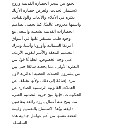
تجمع بين سحر الحضارة القديمة وروح
الاستثمار الحديث. وتُعرض حضارة الأزتك
بكثرة في الأفلام والألعاب والوثائقيات،
واسمها معروف عالميًا. كما تحظى تصاميم
الحضارات القديمة بشعبية واسعة، مع
وجود طلب مستقر عليها في أسواق
أمريكا الشمالية وأوروبا وآسيا. ويترك
التصميم المعقد والآسر لتقويم الأزتك،
على وجه الخصوص، انطباعًا قويًا من
النظرة الأولى، مما يجعله شائعًا حتى بين
من يشترون العملات الفضية الدائرية لأول
مرة. إضافةً إلى ذلك، ولأنها تختلف عن
العملات القانونية الرسمية الصادرة عن
الحكومات، فإنها تتيح حرية التصميم الفني،
مما ينتج عنه أعمال بارزة رائعة بتفاصيل
دقيقة. ويُعدّ الاستمتاع بالتصميم وقيمة
الفضة نفسها من أهم عوامل جاذبية هذه
السلسلة.