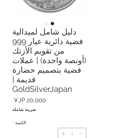
دليل شامل لميدالية
فضية دائرية عيار 999
من تقويم الأزتك
(أونصة واحدة) | عملات
فضية بتصميم حضارة
قديمة |
GoldSilverJapan
السعر
ضريبة شاملة
الكمية
*