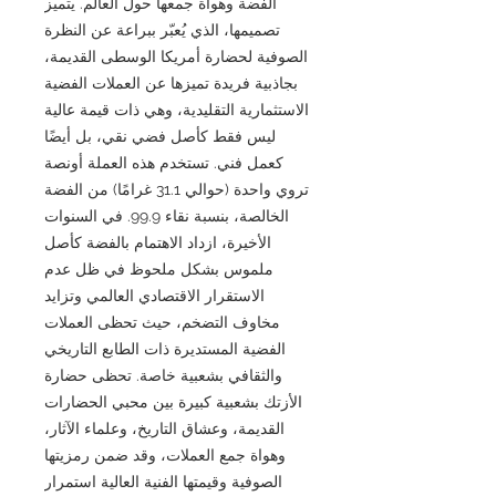
الفضة وهواة جمعها حول العالم. يتميز
تصميمها، الذي يُعبّر ببراعة عن النظرة
الصوفية لحضارة أمريكا الوسطى القديمة،
بجاذبية فريدة تميزها عن العملات الفضية
الاستثمارية التقليدية، وهي ذات قيمة عالية
ليس فقط كأصل فضي نقي، بل أيضًا
كعمل فني. تستخدم هذه العملة أونصة
تروي واحدة (حوالي 31.1 غرامًا) من الفضة
الخالصة، بنسبة نقاء 99.9. في السنوات
الأخيرة، ازداد الاهتمام بالفضة كأصل
ملموس بشكل ملحوظ في ظل عدم
الاستقرار الاقتصادي العالمي وتزايد
مخاوف التضخم، حيث تحظى العملات
الفضية المستديرة ذات الطابع التاريخي
والثقافي بشعبية خاصة. تحظى حضارة
الأزتك بشعبية كبيرة بين محبي الحضارات
القديمة، وعشاق التاريخ، وعلماء الآثار،
وهواة جمع العملات، وقد ضمن رمزيتها
الصوفية وقيمتها الفنية العالية استمرار