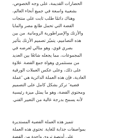
الحضارات القديمة، على وجه الخصوص،
بشعبية واسعة في جميع أنحاء العالم،
وهناك دائمًا طلب ثابت على منتجات
الفضة التي تحمل طابع مصر والمايا
والأزتك والإمبراطورية الرومانية. من بين
هذه التصاميم، يتميّز تصميم الأزتك بتأثير
بصري قوي، وهو مثالي لعرضه في
المجموعات، مما يجعله شائعًا بين العديد
من مستثمري وهواة جمع الفضة. علاوة
على ذلك، وعلى عكس العملات الورقية
العادية، فإن هذه العملة الدائرية هي "عملة
فضية" تركز بشكل كامل على التصميم
ومحتوى الفضة، وهو ما يمثل ميزة رئيسية
لأنه يسمح بدرجة عالية من التعبير الفني.
تتميز هذه العملة الفضية المستديرة
بمواصفات جذابة للغاية. تحتوي هذه العملة
على أونصة تروي واحدة من الفضة