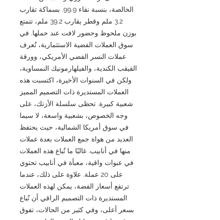
الخالصة، بنسبة نقاء 99.9. بسماكة تقارب
3.2 ملم وقطر يقارب 39.2 ملم، تتمتع
بوزن ملحوظ وحضور لافت عند حملها. في
سوق العملات الفضية الاستثمارية، تُعرف
عملات النسر الفضي الأمريكي، وورقة
القيقب الكندية، والفيلهارمونيك النمساوية،
ولكن في السنوات الأخيرة، اكتسبت هذه
العملات المستديرة ذات التصميم المميز
شعبية كبيرة. تحظى سلسلة الأزتك، على
وجه الخصوص، بشعبية واسعة، لا سيما
في سوق أمريكا الشمالية، حيث يحتفظ
العديد من هواة جمع العملات بعدة عملات
منها في أنابيب. غالبًا ما تُباع هذه العملات
في عبوات واقية، معبأة في أنابيب تحتوي
على 20 عملة. علاوة على ذلك، عندما
ترتفع أسعار الفضة، يمكن لهذه العملات
المستديرة ذات التصميم الراقي أن تُباع
بسعر أعلى، وفي كثير من الحالات، تفوق