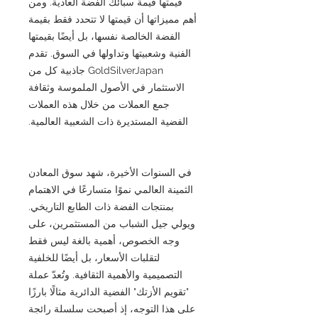
قيمتها قيمة سبائك الفضة العادية. ومن
أهم مميزاتها أن قيمتها لا تتحدد فقط بقيمة
الفضة الخالصة نفسها، بل أيضًا بقيمتها
الفنية وشعبيتها وتداولها في السوق. تقدم
GoldSilverJapan جاذبية كل من
الاستثمار في الأصول الملموسة وثقافة
جمع العملات من خلال هذه العملات
الفضية المستديرة ذات الشعبية العالمية.
في السنوات الأخيرة، شهد سوق المعادن
الثمينة العالمي نموًا متسارعًا في الاهتمام
بمنتجات الفضة ذات الطابع التاريخي.
ويولي جيل الشباب من المستثمرين، على
وجه الخصوص، أهمية بالغة ليس فقط
لتقلبات الأسعار، بل أيضًا للخلفية
التصميمية والأهمية الثقافية. وتُعدّ عملة
"تقويم الأزتك" الفضية الدائرية مثالًا بارزًا
على هذا التوجه، إذ أصبحت سلسلة رائجة