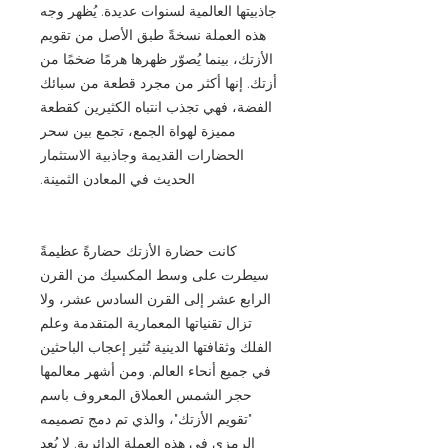
جاذبيتها العالمية لسنوات عديدة. يُظهر وجه
هذه العملة نسخةً طبق الأصل من تقويم
الأزتك، بينما يُصوّر ظهرها هرمًا ضخمًا من
أزتك. إنها أكثر من مجرد قطعة من سبائك
الفضة، فهي تجذب انتباه الكثيرين كقطعة
مميزة لهواة الجمع، تجمع بين سحر
الحضارات القديمة وجاذبية الاستثمار
الحديث في المعادن الثمينة.
كانت حضارة الأزتك حضارةً عظيمةً
سيطرت على وسط المكسيك من القرن
الرابع عشر إلى القرن السادس عشر، ولا
تزال تقنياتها المعمارية المتقدمة وعلم
الفلك وثقافتها الدينية تُثير إعجاب الباحثين
في جميع أنحاء العالم. ومن أشهر معالمها
حجر الشمس العملاق المعروف باسم
"تقويم الأزتك"، والذي تم دمج تصميمه
الرمزي في هذه العملة الدائرية. لا يُعد