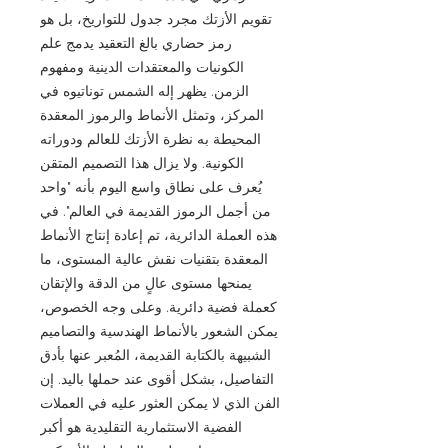
تقويم الأزتك مجرد جدول للتواريخ، بل هو
رمز حضاري بالغ التعقيد يدمج علم
الكونيات والمعتقدات الدينية ومفهوم
الزمن. يظهر إله الشمس توناتيوه في
المركز، وتمثل الأنماط والرموز المعقدة
المحيطة به نظرة الأزتك للعالم ودوراته
الكونية. ولا يزال هذا التصميم المتقن
يُعرف على نطاق واسع اليوم بأنه "واحد
من أجمل الرموز القديمة في العالم". في
هذه العملة الدائرية، تم إعادة إنتاج الأنماط
المعقدة بتقنيات نقش عالية المستوى، ما
يمنحها مستوى عالٍ من الدقة والإتقان
كعملة فضية دائرية. وعلى وجه الخصوص،
يمكن الشعور بالأنماط الهندسية والتصاميم
الشبيهة بالكتابة القديمة، المُعبر عنها بأدق
التفاصيل، بشكل أقوى عند حملها باليد. إن
الفن الذي لا يمكن العثور عليه في العملات
الفضية الاستثمارية التقليدية هو أكبر