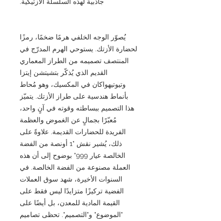
جاذبية لهذه السلسلة الأزتيكية.
يُصوّر الوجه الخلفي هرمًا ضخمًا، رمزًا
لحضارة الأزتك. يستوحي الهرم المدرّج في
المنتصف تصميمه من الطراز المعماري
القديم الذي يُذكّر بتشيتشن إيتزا
وتيوتيهواكان في المكسيك، وهو مُحاط
بأنماط هندسية على طراز الأزتك. يتميّز
هذا التصميم ببساطته وقوته في آنٍ واحد،
مُعبّرًا بجمالٍ عن الغموض والعظمة
الفريدة للحضارات القديمة. علاوةً على
ذلك، يُشير نقش "1 أونصة من الفضة
الخالصة عيار 999" بوضوح إلى أن هذه
العملة مصنوعة من الفضة الخالصة. في
السنوات الأخيرة، شهد سوق العملات
الفضية تركيزًا متزايدًا ليس فقط على
القيمة المادية للمعدن، بل أيضًا على
"الموضوع" و"التصميم". تحظى تصاميم