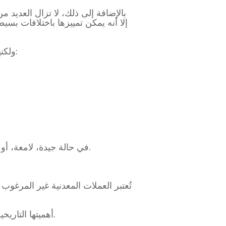
تختلف القيمة السوقية اختلافًا كبيرًا حسب الحالة (من VF إلى UNC)، ولكنها تتبع عمومًا الاتجاهات التالية:
في حالة جيدة، لامعة، أو غير مستخدمة تمامًا (في حالة سك العملة)، يمكن أن تُباع العملات المعدنية بعدة آلاف من الدولارات.
تُعتبر العملات المعدنية غير المرغوب 
أهميتها التاريخية: تعكس هذه العملة الفترة المضطربة للصين الحديثة، وترمز إلى ثالوث السياسة والاقتصاد والثقافة.