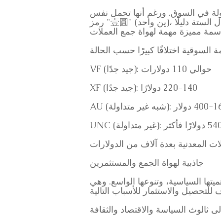
 لا تزال العديد من العملات التي أُعيد سكّها في الولايات المتحدة عام 1949 متداولة في السوق. ورغم أنها تحمل نفس
رمز "壹圓" (ين واحد)، إلا أنه يمكن تمييزها باختلافات بسيطة، مثل عدد الحبال (عدد الأسلاك بين الأشرعة). يُعتبر نوع الحبال الستة دليلًا
VF (جيد جدًا): حوالي 110 دولارات
XF (جيد جدًا): 140-220 دولارًا
لة): 160-400 دولار
جاذبية لهواة الجمع والمستثمرين
هميتها السياسية، وتنوعها الواسع. وهي