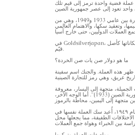
أن عملة فضية واحدة ترمز إلى قيم تلك
هذه العملة هي واحدة من "عملات صن يات صن الفضية من فئة يوان واحد لجمهورية الصين" الصادرة بين عامي 1933 و1949، وهي من
ا، وتعقيد سكها، والاهتمام العالمي
في Goldsilverjapan، نهدف إلى إيصال جاذبية هذه العملة التاريخية الغنية بدقة للمستثمرين وهواة الجمع، كاشفين عن إمكاناتها كأصل
قيّم.
ما هو دولار صن يات صن الخردة؟
ظهر هذه العملة. والجنك اسم سفينة
لجميلة، متجهة إلى اليسار، معروفة
على نطاق واسع كرمز لنزاهته ومثاليته. يعلوه عام الإصدار، مثل "السنة الثانية والعشرون لجمهورية الصين (1933)". أما الوجه الآخر،
من أبرز مميزات هذه العملة تنوعها الواسع، وإعادة سكها من قِبل دار سك العملة الأمريكية. في عام ١٩٤٩، أُعيد سك العملة نفسها في
الاختلافات الطفيفة، مما يجعلها محل
مواصفات العملة وتركيبها