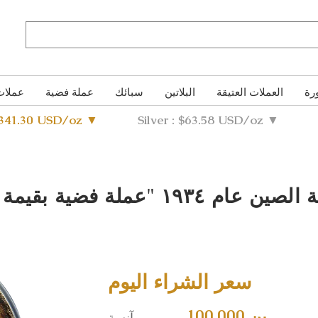
رة
العملات العتيقة
البلاتين
سبائك
عملة فضية
عملات
4341.30 USD/oz ▼
Silver : $63.58 USD/oz ▼
عملة فضية لجمهورية الصين عام ١٩٣٤
سعر الشراء اليوم
100,000 ين
آنسة