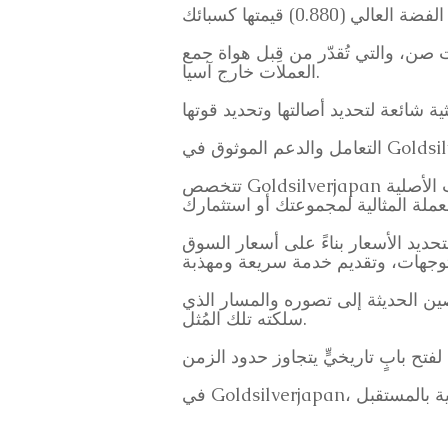
 صن، والتي تُقدّر من قِبل هواة جمع
العملات خارج آسيا.
 في Goldsilverjapan
تتخصص Goldsilverjapan في التعامل مع العملات الفضية الصينية والآسيوية، بما في ذلك الدولار الخردة. نركز على العملات الأصلية
حديد الأسعار بناءً على أسعار السوق
ن الحديثة إلى تصوره والمسار الذي
سلكته تلك المُثل.