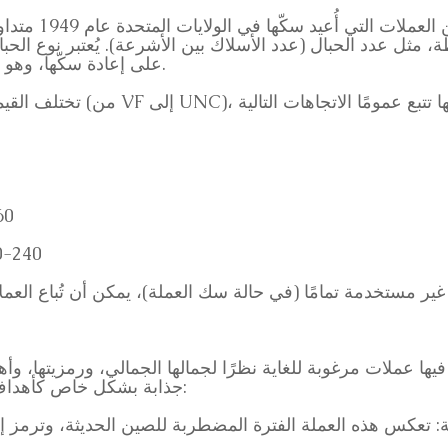
بالإضافة إلى ذلك،
على إعادة سكّها، وهو سمة مميزة مهمة لهواة جمع العملات.
AU (شبه غير متداو
UNC (غير متداولة): 240-540 دولارًا فأكثر
فيها عملات مرغوبة للغاية نظرًا لجمالها الجمالي، ورمزيتها، وأ
جذابة بشكل خاص كأهداف للتحصيل والاستثمار للأسباب التالية: