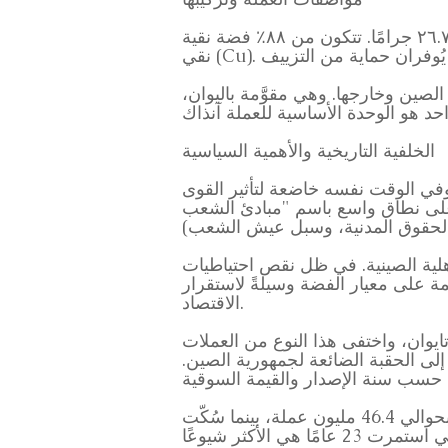
يبلغ قطر هذه العملة الفضية من فئة يوان واحد ٣٩ مم، وسمكها ٣ مم، ووزنها ٢٦.٧٣ جرامًا. تتكون من ٨٨٪ فضة نقية (Ag) و١٢٪ نحاس
لصين وخارجها. وهي مقوَّمة باليوان،
الخلفية التاريخية والأهمية السياسية
ي الوقت نفسه خاضعة لتأثير القوى
 جمهورية الصين عام ١٩١٢. تُعرف مُثُله العليا على نطاق واسع باسم "مبادئ الشعب
لأهلية الصينية. في ظل نقص احتياطيات
ئمة على معيار الفضة وسيلةً لاستقرار
الاقتصاد.
ومة جمهورية الصين إلى تايوان، واختفى هذا النوع من العملات
ز إلى الحقبة الضائعة لجمهورية الصين.
ت حسب سنة الإصدار والقيمة السوقية
سُكّت هذه العملة بشكل رئيسي في عامي 1933 و1934. يُقدّر عدد العملات التي سُكّت في الأولى بحوالي 46.4 مليون عملة، بينما سُكّت