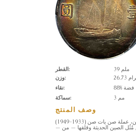
39 ملم
القطر:
2 جرام
وزن:
88% فضة
نقاء:
3 مم
سماكة:
وصف المنتج
ة صن يات صن (1933-1949)