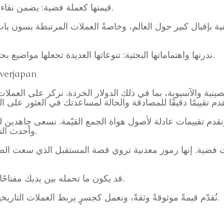
قيمتها كعملة فضية: يضمن نقاء الفضة العالي (0.880) قيمتها كسبائك.
ة بإقبال كبير حول العالم، وخاصةً العملات المرتبطة بسون يات
ندرتها واهتماماتها البحثية: تنوعاتها العديدة تجعلها مواضيع بحثية شائعة لتحديد أصالتها وتحديد قوتها.
التعامل والدعم الموثوق
نقدم تقييمات عادلة لأصول هواة الجمع القيّمة. نسعى جاهدين لت
وأحدث التوجهات، وتقديم خدمة سريعة ومهذبة.
 فضية. إنها رموز معدنية تروي قصة المستقبل الذي سعت الصي
قد يكون ما تحمله بين يديك مفتاحًا لفتح بابٍ تاريخيٍّ يتجاوز حدود الزمن.
في Goldsilverjapan، نُقدّم قيمةً موثوقةً وثقةً، ونعمل كجسرٍ يربط العملات التاريخية بالمستقبل.