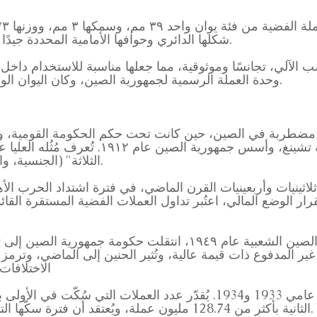
نقي (Cu). شكلها الدائري وحوافها الأمامية المحددة جيدًا يُوفران حماية من التزييف.
الآلي، تجانسًا وموثوقية، مما جعلها مناسبة للاستخدام داخل ا
وحدة العملة الرسمية لجمهورية الصين، وكان اليوان الواحد هو الوحدة الأساسية للعملة آنذاك.
 مضطربة في الصين، حين كانت تحت حكم الحكومة القومية، وف
العظمى. أطاح صن يات صن بسلالة تشينغ، وأسس
الثلاثة" (الجنسية، والحقوق المدنية، وسبل عيش الشعب).
ي ثلاثينيات وأربعينيات القرن الماضي، في فترة اشتداد الحرب ا
رار الوضع المالي، اعتُبر تداول العملات الفضية المستقرة القا
مع ذلك، مع تأسيس جمهورية الصين الشعبية عام ١٩٤٩، انتقلت حك
ت غير المدفوع ذات قيمة عالية، وتُثير الحنين إلى الماضي، وترم
الاختلافا
الثانية بأكثر من 128.74 مليون عملة، ويُعتقد أن فترة سكّها التي استمرت 23 عامًا هي الأكثر شيوعًا.