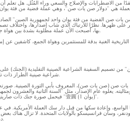
ُعقدًا من الاضطرابات والإصلاح والسعي وراء المُثُل. هل تعلم 
على ظهرها. نظرًا للارتباك الذي شاب إصدارها، واختلاف تصميمه
بها، أصبحت الآن عملة مطلوبة بشدة بين هواة جمع العملات الدوليين، حتى خارج آسيا.
من تصميم السفينة الشراعية الصينية التقليدية (الجنك) على 
شراعية صينية الطراز ذات تاريخ عريق، وهي رمز للتجارة الصينية.
يات صن (صن يات صن)، المعروف بأبي الثورة الصينية. صورته ا
فيحمل صورة جنك ذات صاريتين متجهة إلى اليمين، محاطة بالرموز "壹圓 (1 يوان)".
ودنفر، وسان فرانسيسكو بالولايات المتحدة. لا تزال هناك بعض 
دراسة بين الخبراء وهواة جمع العملات.