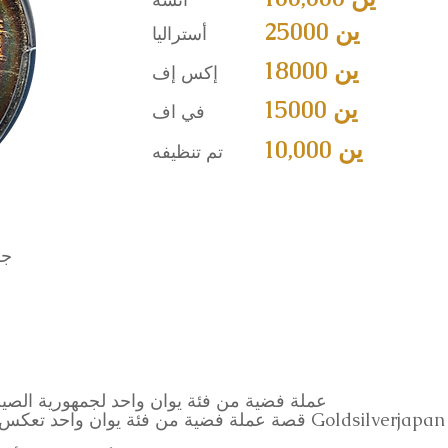
25000 ين
أستراليا
18000 ين
إكس إف
15000 ين
في اف
10,000 ين
تم تنظيفه
6.73
عملة فضية من فئة يوان واحد لجمهورية الصين، عمل
— قصة عملة فضية من فئة يوان واحد تعكس مُثُل الصين الحديثة وقلقها — من Goldsilverjapan