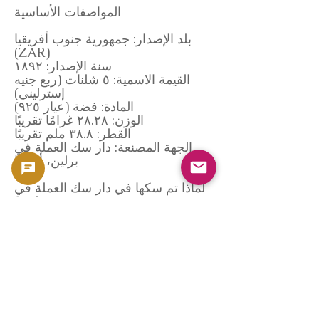
المواصفات الأساسية
بلد الإصدار: جمهورية جنوب أفريقيا
(ZAR)
سنة الإصدار: ١٨٩٢
القيمة الاسمية: ٥ شلنات (ربع جنيه
إسترليني)
المادة: فضة (عيار ٩٢٥)
الوزن: ٢٨.٢٨ غرامًا تقريبًا
القطر: ٣٨.٨ ملم تقريبًا
الجهة المصنعة: دار سك العملة في
برلين، ألمانيا
لماذا تم سكها في دار سك العملة في
برلين؟
في ذلك الوقت، كانت جمهورية جنوب
أفريقيا تفتقر إلى مرافق سك متطورة،
وكان استخدام دار سك عملة تحت
السيطرة البريطانية أمرًا غير مقبول
سياسيًا ورمزيًا.
نتيجة لذلك، يُعتقد أنه تم اختيار دار سك