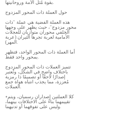
بقوة مُثل الأمة وروحانيتها.
حول العملة ذات المحور المزدوج
هذه العملة الفضية هي عملة "ذات
محور مزدوج"، حيث يظهر على وجهها
الخلفي محوران متوازيان للعجلات
الأمامية لعربة تجرها الثيران (عربة
المهر).
أما العملة ذات المحور الواحد، فتظهر
بمحور واحد فقط.
تتميز العملات ذات المحور المزدوج
باختلاف واضح في الشكل، وتُعتبر
إصدارًا لاحقًا أو تصميمًا ذا رمزية
مُعززة، مما يجذب انتباه هواة جمع
العملات.
*كلا العملتين إصداران رسميان، ويتم
تقييمهما بناءً على الاختلافات بينهما،
وليس على تفوقهما أو تدنيهما.