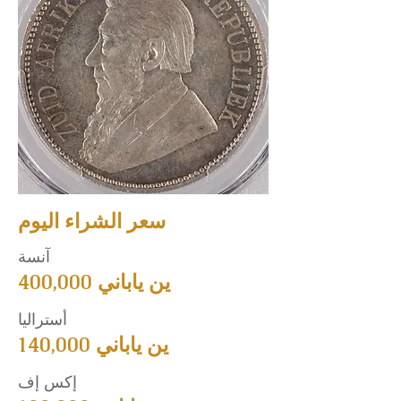
سعر الشراء اليوم
آنسة
400,000 ين ياباني
أستراليا
140,000 ين ياباني
إكس إف