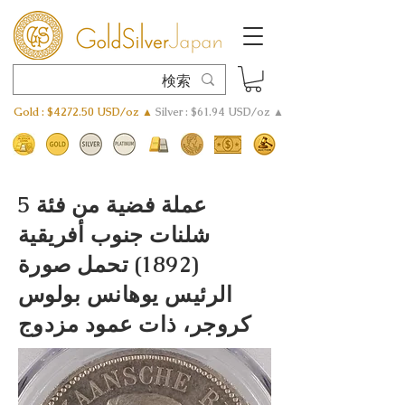
Gold : $4272.50 USD/oz ▲
Silver : $61.94 USD/oz ▲
عملة فضية من فئة 5
شلنات جنوب أفريقية
(1892) تحمل صورة
الرئيس يوهانس بولوس
كروجر، ذات عمود مزدوج