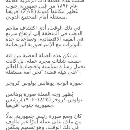
صُكت هذه العملة ذات الرمزية العالية
عام ١٨٩٢ من قِبل جمهورية جنوب
أفريقيا (ZAR) لتُظهر مكانتها كدولة
مستقلة أمام المجتمع الدولي.
في ذلك الوقت، أدى اكتشاف مناجم
الذهب في المنطقة إلى ارتفاع سريع
في القيمة الاقتصادية، وتصاعدت حدة
التوترات مع الإمبراطورية البريطانية.
لم تكن هذه العملة الفضية من فئة
خمسة شلنات مجرد عملة، بل كانت
تحمل رسالة سياسية واقتصادية للعالم
على هيئة فضة: "نحن أمة مستقلة".
صورة الوجه: يوهانس بولوس كروجر
يُظهر وجه العملة صورة يوهانس
بولوس كروجر (١٨٢٥-١٩٠٤)، رئيس
جمهورية جنوب أفريقيا.
كان وضع صورة رئيس جمهورية، بدلًا
من ملك، على عملة أمرًا غير مألوف
في ذلك الوقت، وهو تصميم يعكس