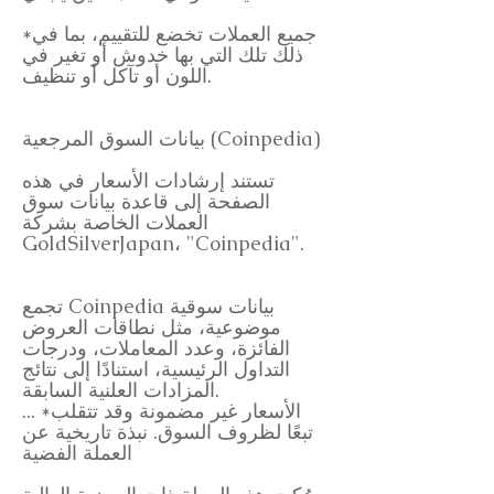
*جميع العملات تخضع للتقييم، بما في
ذلك تلك التي بها خدوش أو تغير في
اللون أو تآكل أو تنظيف.
بيانات السوق المرجعية (Coinpedia)
تستند إرشادات الأسعار في هذه
الصفحة إلى قاعدة بيانات سوق
العملات الخاصة بشركة
GoldSilverJapan، "Coinpedia".
تجمع Coinpedia بيانات سوقية
موضوعية، مثل نطاقات العروض
الفائزة، وعدد المعاملات، ودرجات
التداول الرئيسية، استنادًا إلى نتائج
المزادات العلنية السابقة.
... *الأسعار غير مضمونة وقد تتقلب
تبعًا لظروف السوق. نبذة تاريخية عن
العملة الفضية