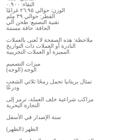
النقاء: ٠.٩٠٠
الوزن: حوالي ٢٦.٩٥ غرامًا
القطر: حوالي ٣٩ ملم
تقنية التصنيع: طحن آلي
الحافة: حافة مسننة
ملاحظة: هذه الصفحة لا تُعنى بالعملات
النادرة أو العملات ذات التواريخ
المميزة أو العملات التجريبية.
ميزات التصميم
الوجه (الوجه)
تمثال بريتانيا تحمل رمحًا ثلاثي الشعب
ودرعًا
مراكب شراعية خلف العملة، ترمز إلى
التجارة البحرية
سنة الإصدار في الأسفل
الظهر (الظهر)