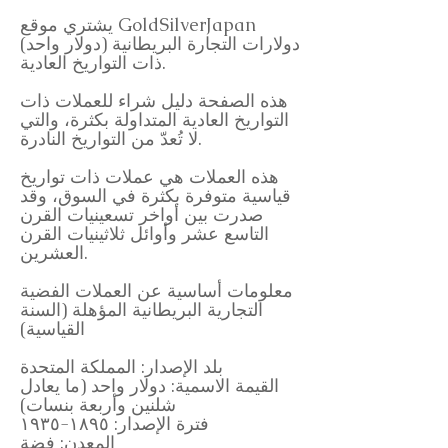
يشتري موقع GoldSilverJapan
دولارات التجارة البريطانية (دولار واحد)
ذات التواريخ العادية.
هذه الصفحة دليل شراء للعملات ذات
التواريخ العادية المتداولة بكثرة، والتي
لا تُعدّ من التواريخ النادرة.
هذه العملات هي عملات ذات تواريخ
قياسية متوفرة بكثرة في السوق، وقد
صدرت بين أواخر تسعينيات القرن
التاسع عشر وأوائل ثلاثينيات القرن
العشرين.
معلومات أساسية عن العملات الفضية
التجارية البريطانية المؤهلة (السنة
القياسية)
بلد الإصدار: المملكة المتحدة
القيمة الاسمية: دولار واحد (ما يعادل
شلنين وأربعة بنسات)
فترة الإصدار: ١٨٩٥-١٩٣٥
المعدن: فضة