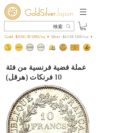
Gold : $4341.30 USD/oz ▼
Silver : $63.58 USD/oz ▼
عملة فضية فرنسية من فئة
10 فرنكات (هرقل)