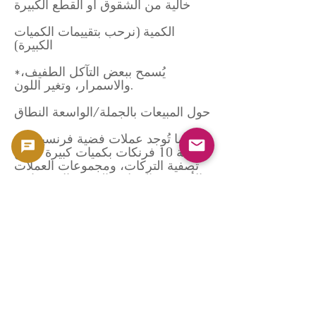
خالية من الشقوق أو القطع الكبيرة
الكمية (نرحب بتقييمات الكميات
الكبيرة)
*يُسمح ببعض التآكل الطفيف،
والاسمرار، وتغير اللون.
حول المبيعات بالجملة/الواسعة النطاق
غالبًا ما تُوجد عملات فضية فرنسية من
فئة 10 فرنكات بكميات كبيرة ضمن
تصفية التركات، ومجموعات العملات
الأجنبية، والعملات الفضية الاستثمارية.
في جولد سيلفر جابان، نرحب بالعملات
المتعددة والكميات الكبيرة، وسنقدم
لكم حسابًا دقيقًا بناءً على الوزن
الإجمالي للفضة.
موصى به لـ:
الراغبين في تنظيم عملاتهم الفضية
الفرنسية والأوروبية