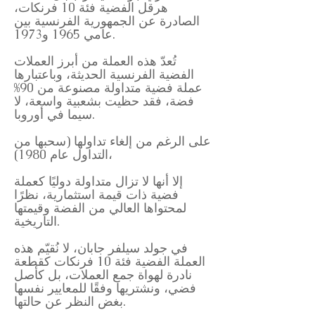
هرقل الفضية فئة 10 فرنكات،
الصادرة عن الجمهورية الفرنسية بين
عامي 1965 و1973.
تُعدّ هذه العملة من أبرز العملات
الفضية الفرنسية الحديثة، وباعتبارها
عملة فضية متداولة مصنوعة من 90%
فضة، فقد حظيت بشعبية واسعة، لا
سيما في أوروبا.
على الرغم من إلغاء تداولها (سحبها من
التداول عام 1980)،
إلا أنها لا تزال متداولة دوليًا كعملة
فضية ذات قيمة استثمارية، نظرًا
لمحتواها العالي من الفضة وقيمتها
التاريخية.
في جولد سيلفر جابان، لا نُقيّم هذه
العملة الفضية فئة 10 فرنكات كقطعة
نادرة لهواة جمع العملات، بل كأصل
فضي، ونشتريها وفقًا للمعايير نفسها
بغض النظر عن حالتها.