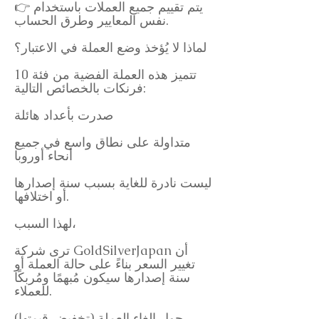
👉 يتم تقييم جميع العملات باستخدام
نفس المعايير وطرق الحساب.
لماذا لا يُؤخذ وضع العملة في الاعتبار؟
تتميز هذه العملة الفضية من فئة 10
فرنكات بالخصائص التالية:
صدرت بأعداد هائلة
متداولة على نطاق واسع في جميع
أنحاء أوروبا
ليست نادرة للغاية بسبب سنة إصدارها
أو اختلافها.
لهذا السبب،
ترى شركة GoldSilverJapan أن
تغيير السعر بناءً على حالة العملة أو
سنة إصدارها سيكون مُبهمًا ومُربكًا
للعملاء.
حول إلغاء العملة (تخفيض قيمتها)