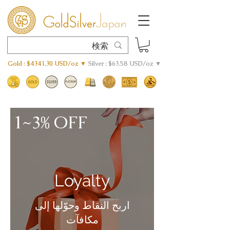
Gold : $4341.30 USD/oz ▼
Silver : $63.58 USD/oz ▼
1~3% OFF
Loyalty
اربح النقاط وحوّلها إلى
مكافآت