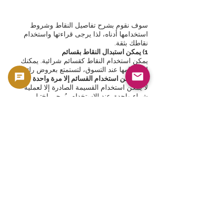
خصم 1-3%
سوف نقوم بشرح تفاصيل النقاط وشروط
استخدامها أدناه، لذا يرجى قراءتها واستخدام
نقاطك بثقة.
1) يمكن استبدال النقاط بقسائم
يمكن استخدام النقاط كقسائم شرائية. يمكنك
استخدامها عند التسوق، لتستمتع بعروض رائعة.
2) لا يمكن استخدام القسائم إلا مرة واحدة
لا يمكن استخدام القسيمة الصادرة إلا لعملية
شراء واحدة. عند الاستخدام، يُرجى اختيار
القسيمة المناسبة وتطبيقها على المنتج الذي
ترغب بشرائه.
3) لن يبقى رصيد القسيمة بعد الاستخدام
يرجى العلم أنه بمجرد استخدامك لأي قسيمة، لن
يتبقى أي رصيد غير مستخدم. اغتنم الفرصة
للاستفادة القصوى من قسيمتك.
4) لا يمكن استخدام القسائم في رسوم الشحن
يمكن استخدام القسيمة لتخفيض سعر المنتج،
ولكن لا يمكن استخدامها لرسوم الشحن. يُرجى
العلم أن رسوم الشحن تُحتسب بشكل منفصل.
إذا كانت لديك أي أسئلة حول كيفية استخدام
نظام النقاط، فلا تتردد في التواصل معنا. نتطلع
لخدمتك.