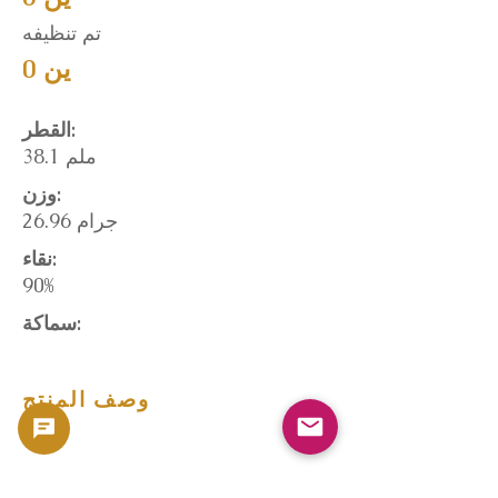
تم تنظيفه
ين 0
القطر:
38.1 ملم
وزن:
26.96 جرام
نقاء:
90%
سماكة:
وصف المنتج