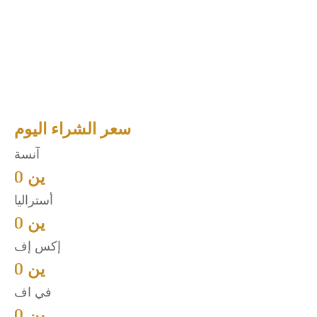
سعر الشراء اليوم
آنسة
ين 0
أستراليا
ين 0
إكس إف
ين 0
في اف
ين 0