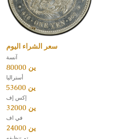
سعر الشراء اليوم
آنسة
80000 ين
أستراليا
53600 ين
إكس إف
32000 ين
في اف
24000 ين
تم تنظيفه