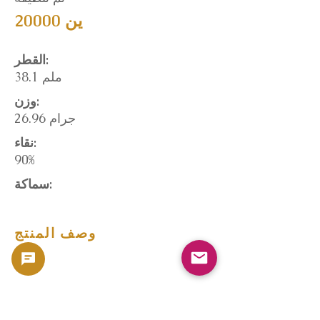
20000 ين
القطر:
38.1 ملم
وزن:
26.96 جرام
نقاء:
90%
سماكة:
وصف المنتج