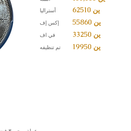
62510 ين
أستراليا
55860 ين
إكس إف
33250 ين
في اف
19950 ين
تم تنظيفه
عملة ميجي ٣ فضية بقيمة ين واحد: رمز لليابان الحديثة