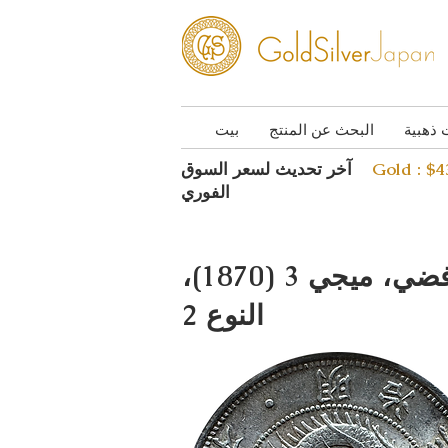
 ذهبية
البحث عن المنتج
بيت
Gold : $
آخر تحديث لسعر السوق
الفوري
عملة فضية قديمة بقيمة 1 ين، ميجي 3 (1870)، ين تنين فضي، ميجي 3 (1870)،
النوع 2