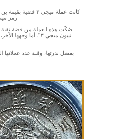
رمز مهم لبداية اليابان الحديثة. صدرت كجزء من إصلاحات نهضة ميجي ونتيجةً لاعتماد البلاد نظامًا نقديًا غربيًا.
نيبون ميجي ٣". أما و
بفضل ندرتها، وقلة عدد عملاتها ال