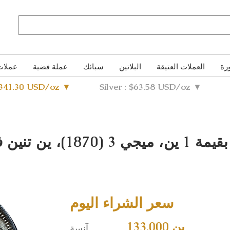
رة
العملات العتيقة
البلاتين
سبائك
عملة فضية
عملات
4341.30 USD/oz ▼
Silver : $63.58 USD/oz ▼
سعر الشراء اليوم
133,000 ين
آنسة