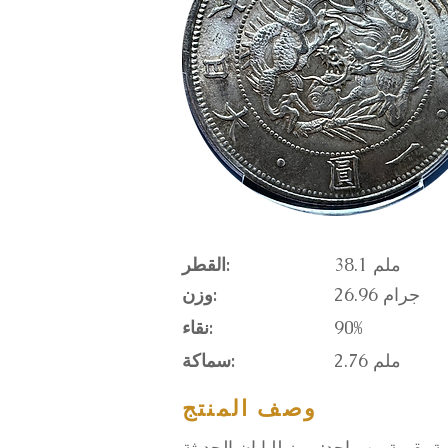
38.1 ملم
القطر:
26.96 جرام
وزن:
90%
نقاء:
2.76 ملم
سماكة:
وصف المنتج