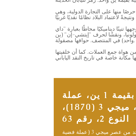
فضية كبيرة تُسكّها اليابان حرصًا منها على التجارة الدولية، وهي
ة ٩٠٪، وتزن ٢٦.٩٦ غرامًا، ويبلغ قطرها ٣٨.٦ ملم. يُظهر وجهها تنينًا ديناميكيًا محاطًا بعبارة "داي
والباولونيا، ونقشًا لحرف "إيتشي-إن" (ين
واحد) في المنتصف. حوافها مصقولة.
ن هواة جمع العملات. كما أن خلفيتها
عملة فضية قديمة بقيمة 1 ين، عملة
ميجي 3 ين فضية، ميجي 3 (1870)،
النوع 2، رقم 63
هذه عملة فضية قديمة من فئة ين واحد من عصر ميجي 3 (عملة فضية