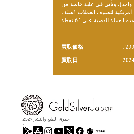
، وتأتي في علبة خاصة من PCGS، وهي وكالة
أمريكية لتصنيف العملات. تُصنّف PCGS العملات على مقياس من 70
買取価格
120
買取日
202
حقوق الطبع والنشر 2023
-