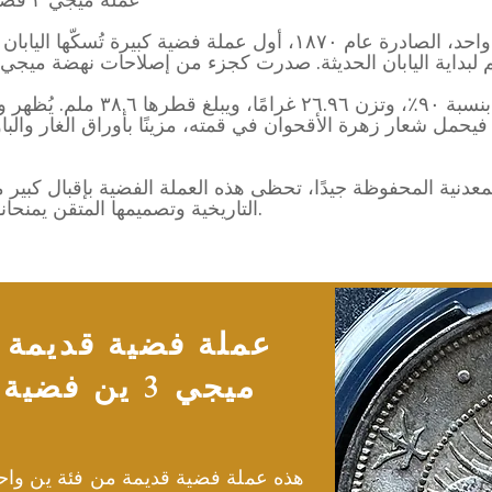
كانت عملة ميجي ٣ فضية بقيمة ين واحد، الصادرة عام ١٨٧٠، أول عملة 
صُكّت هذه العملة من فضة نقية بنسب
جهها الآخر، فيحمل شعار زهرة الأقحوان في قمته، مزينًا بأوراق الغار 
معدنية المحفوظة جيدًا، تحظى هذه العملة الفضية بإقبال كبير م
التاريخية وتصميمها المتقن يمنحانها مكانة خاصة في تاريخ النقد الياباني.