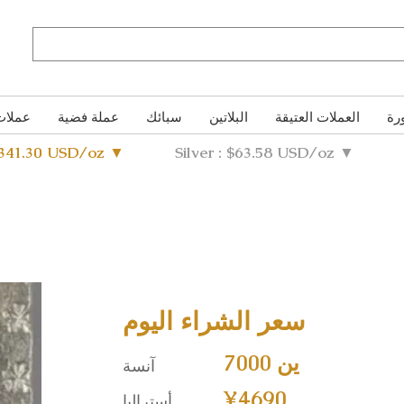
رة
العملات العتيقة
البلاتين
سبائك
عملة فضية
عملات
4341.30 USD/oz ▼
Silver : $63.58 USD/oz ▼
سعر الشراء اليوم
7000 ين
آنسة
¥4690
أستراليا