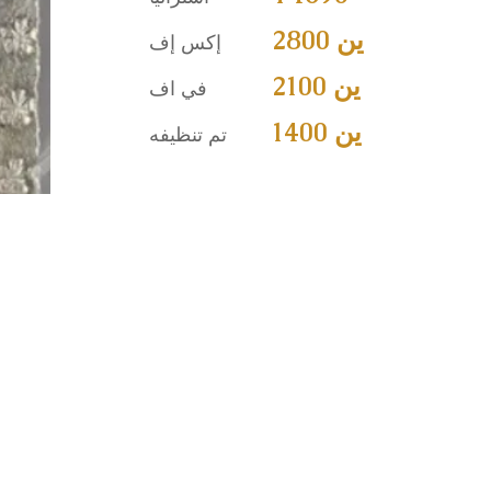
2800 ين
إكس إف
2100 ين
في اف
1400 ين
تم تنظيفه