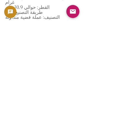
غرام
القطر: حوالي 30.9 ملم
طريقة التصنيع: سكّ
التصنيف: عملة فضية متداولة
بيانات السوق المرجعية (كوينبيديا)
تستند معايير الشراء في هذه الصفحة
إلى قاعدة بيانات سوق العملات
الخاصة بـ GoldSilverJapan،
كوينبيديا.
تُجري Coinpedia تحليلاً موضوعياً
للسوق استناداً إلى المعلومات التالية:
• تاريخ التداول المحلي والدولي
السابق
• حجم تداول العملات الفضية من
أواخر عهد ميجي
• العلاقة بأسعار الفضة
• اتجاهات التقييم حسب الحالة
* لا تضمن Coinpedia سعراً محدداً.