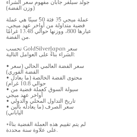
جولد سيلفر جابان مفهوم سعر الشراء
(وزن الفضة)
عملة ميجي 35 فئة 50 سينًا هي عملة
فضية متداولة من أواخر عهد ميجي،
عيارها 800، ووزنها حوالي 13.48 غرامًا
من الفضة.
تحسب GoldSilverJapan سعر
الشراء بناءً على العوامل التالية:
• سعر الفضة العالمي الحالي (سعر
الفضة الفوري)
• محتوى الفضة الخالصة (ما يعادل
حوالي 10.8 غرام)
• سيولة السوق كعملة فضية من
أواخر عهد ميجي
• تاريخ التداول المحلي والدولي
• سعر الصرف (ما يعادله بالين
الياباني)
*لم يتم تقييم هذه العملة الفضية بناءً
على علاوة سنة محددة.