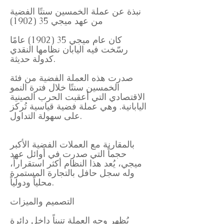
نبذة عن عملة الخمسين سنتًا الفضية
من عهد ميجي 35 (1902)
كان عام ميجي 35 (1902) عامًا
رسّخت فيه اليابان نظامها النقدي
كدولة حديثة.
صدرت هذه العملة الفضية من فئة
الخمسين سنتًا خلال فترة النمو
الاقتصادي التي أعقبت الحرب الصينية
اليابانية. وهي عملة فضية قياسية تُركز
على سهولة التداول.
بالمقارنة مع العملات الفضية الأكبر
حجماً التي صدرت في أوائل عهد
ميجي، يُعد هذا النظام أكثر استقراراً،
وله سجل حافل بالتجارة المستمرة
محلياً ودولياً.
التصميم والميزات
يُظهر وجه العملة تنيناً داخل دائرة