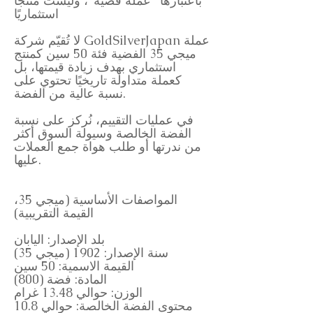
باعتبارها "عملة فضية"، وليست منتجًا
استثماريًا
لا تُقيّم شركة GoldSilverJapan عملة
ميجي 35 الفضية فئة 50 سين كمنتج
استثماري بهدف زيادة قيمتها، بل
كعملة متداولة تاريخيًا تحتوي على
نسبة عالية من الفضة.
في عمليات التقييم، نُركز على نسبة
الفضة الخالصة وسيولة السوق أكثر
من ندرتها أو طلب هواة جمع العملات
عليها.
المواصفات الأساسية (ميجي 35،
القيمة التقريبية)
بلد الإصدار: اليابان
سنة الإصدار: 1902 (ميجي 35)
القيمة الاسمية: 50 سين
المادة: فضة (800)
الوزن: حوالي 13.48 غرام
محتوى الفضة الخالصة: حوالي 10.8