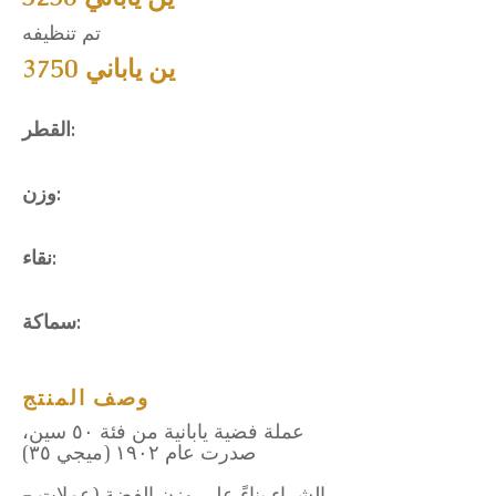
تم تنظيفه
3750 ين ياباني
القطر:
وزن:
نقاء:
سماكة:
وصف المنتج
عملة فضية يابانية من فئة ٥٠ سين،
صدرت عام ١٩٠٢ (ميجي ٣٥)
- الشراء بناءً على وزن الفضة (عملات