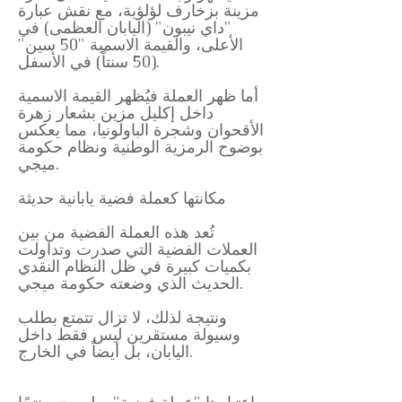
مزينة بزخارف لؤلؤية، مع نقش عبارة
"داي نيبون" (اليابان العظمى) في
الأعلى، والقيمة الاسمية "50 سين"
(50 سنتاً) في الأسفل.
أما ظهر العملة فيُظهر القيمة الاسمية
داخل إكليل مزين بشعار زهرة
الأقحوان وشجرة الباولونيا، مما يعكس
بوضوح الرمزية الوطنية ونظام حكومة
ميجي.
مكانتها كعملة فضية يابانية حديثة
تُعد هذه العملة الفضية من بين
العملات الفضية التي صدرت وتداولت
بكميات كبيرة في ظل النظام النقدي
الحديث الذي وضعته حكومة ميجي.
ونتيجة لذلك، لا تزال تتمتع بطلب
وسيولة مستقرين ليس فقط داخل
اليابان، بل أيضاً في الخارج.