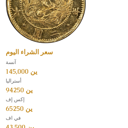
سعر الشراء اليوم
آنسة
145,000 ين
أستراليا
94250 ين
إكس إف
65250 ين
في اف
43,500 ين