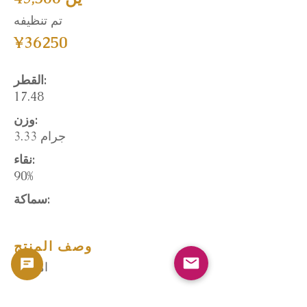
تم تنظيفه
¥36250
القطر:
17.48
وزن:
3.33 جرام
نقاء:
90%
سماكة:
وصف المنتج
امتحان