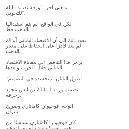
بمعنى آخر، "ورقة نقدية قابلة
للتحويل".
لكن في الواقع، لم يتم استبدالها
بالذهب قط.
يعود ذلك إلى أن الاقتصاد الياباني آنذاك
لم يعد قادرًا على الحفاظ على معيار
الذهب.
يرمز هذا التناقض إلى معاناة الاقتصاد
الياباني خلال الحرب وبعدها.
"أصول اليابان" متجسدة في التصميم
تصميم ورقة الـ 200 ين ليس مجرد
زخرفة.
الوجه: فوجيوارا كاماتاري وضريح
تانزان
كان فوجيوارا كاماتاري سياسيًا من
عصر أسوكا، وضع أسس ازدهار