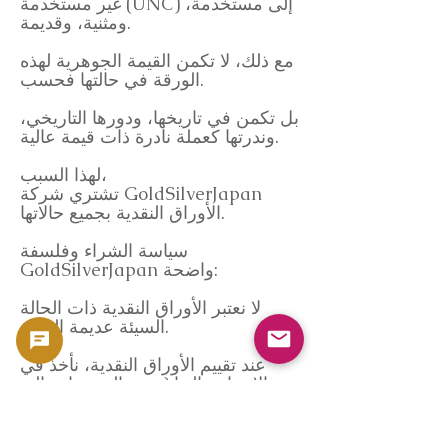
غير مستخدمة (UNC) إلى مستخدمة،
ومثنية، وقديمة.
مع ذلك، لا تكمن القيمة الجوهرية لهذه
الورقة في حالتها فحسب.
بل تكمن في تاريخها، ودورها التاريخي،
وندرتها كعملة نادرة ذات قيمة عالية.
لهذا السبب،
تشتري شركة GoldSilverJapan
الأوراق النقدية بجميع حالاتها.
سياسة الشراء وفلسفة
GoldSilverJapan واضحة:
لا نعتبر الأوراق النقدية ذات الحالة
السيئة عديمة القيمة.
عند تقييم الأوراق النقدية، نأخذ في
الاعتبار حالتها (من حالة ممتازة إلى
مستعملة)، وجودة الورق، وسلامة
الطباعة، وقيمتها السوقية، وإمكانية
بيعها بالجملة.