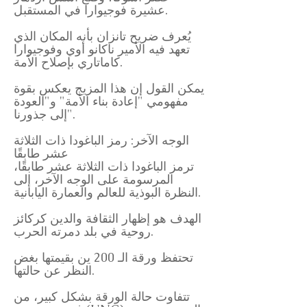
عشيرة فوجيوارا في المستقبل.
يُعرف ضريح تانزان بأنه المكان الذي
تعهد فيه الأمير ناكانو أوي وفوجيوارا
كاماتاري بإصلاح الأمة.
يمكن القول إن هذا المزيج يعكس بقوة
مفهومي "إعادة بناء الأمة" و"العودة
إلى جذورنا".
الوجه الآخر: رمز الباغودا ذات الثلاثة
عشر طابقًا
ترمز الباغودا ذات الثلاثة عشر طابقًا،
المرسومة على الوجه الآخر، إلى
النظرة البوذية للعالم والعمارة اليابانية.
الهدف هو إظهار الثقافة والدين كركائز
روحية في بلد دمرته الحرب.
تحتفظ ورقة الـ 200 ين بقيمتها بغض
النظر عن حالتها.
تتفاوت حالة الورقة بشكل كبير، من