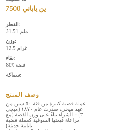
7500 ين ياباني
القطر:
31.51 ملم
وزن:
12.5 غرام
نقاء:
80% فضة
سماكة:
وصف المنتج
عملة فضية كبيرة من فئة ٥٠ سين من
عهد ميجي، صدرت عام ١٨٧٠ (ميجي
٣) - الشراء بناءً على وزن الفضة (مع
مراعاة قيمتها السوقية كعملة فضية
يابانية حديثة)