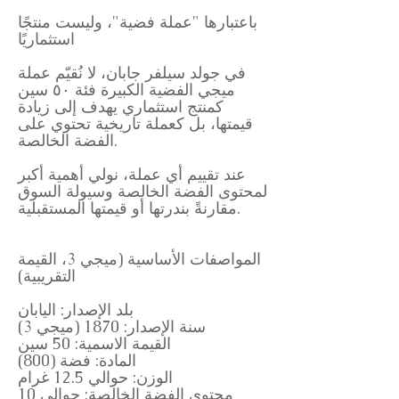
باعتبارها "عملة فضية"، وليست منتجًا
استثماريًا
في جولد سيلفر جابان، لا نُقيّم عملة
ميجي الفضية الكبيرة فئة ٥٠ سين
كمنتج استثماري يهدف إلى زيادة
قيمتها، بل كعملة تاريخية تحتوي على
الفضة الخالصة.
عند تقييم أي عملة، نولي أهمية أكبر
لمحتوى الفضة الخالصة وسيولة السوق
مقارنةً بندرتها أو قيمتها المستقبلية.
المواصفات الأساسية (ميجي 3، القيمة
التقريبية)
بلد الإصدار: اليابان
سنة الإصدار: 1870 (ميجي 3)
القيمة الاسمية: 50 سين
المادة: فضة (800)
الوزن: حوالي 12.5 غرام
محتوى الفضة الخالصة: حوالي 10