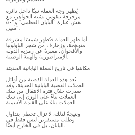
يُظهر وجه العملة تنينًا داخل دائرة
مزخرفة بنقوش تشبه الجواهر، مع
نقش عبارة "اليابان العظمى" و"٥٠
سين".
أما ظهر العملة فيُظهر شمسًا مشرقة
متوهجة، وزخارف من شجر الباولونيا
والأقحوان، معبرةً عن رمزية الدولة
الإمبراطورية والهيبة الوطنية.
مكانتها في تاريخ العملة اليابانية الحديثة
تُعد هذه العملة الفضية من أوائل
العملات الفضية اليابانية الحديثة، وقد
صدرت خلال فترة الانتقال من سك
العملات بناءً على الوزن إلى سك
العملات بناءً على القيمة الاسمية.
ونتيجةً لذلك، لا تزال تحظى بتداول
وطلب مستقرين ليس فقط في
اليابان، بل في الخارج أيضًا.