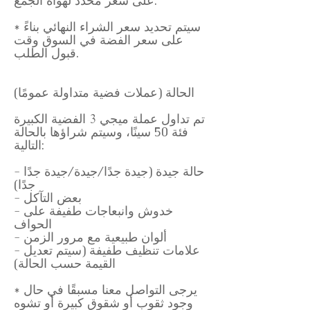
على سعر محدد لهواة الجمع.
* سيتم تحديد سعر الشراء النهائي بناءً
على سعر الفضة في السوق وقت
قبول الطلب.
الحالة (عملات فضية متداولة عمومًا)
تم تداول عملة ميجي 3 الفضية الكبيرة
فئة 50 سينًا، وسيتم شراؤها بالحالة
التالية:
- حالة جيدة (جيدة جدًا/جيدة/جيدة جدًا
جدًا)
- بعض التآكل
- خدوش وانبعاجات طفيفة على
الحواف
- ألوان طبيعية مع مرور الزمن
- علامات تنظيف طفيفة (سيتم تعديل
القيمة حسب الحالة)
* يرجى التواصل معنا مسبقًا في حال
وجود ثقوب أو شقوق كبيرة أو تشوه