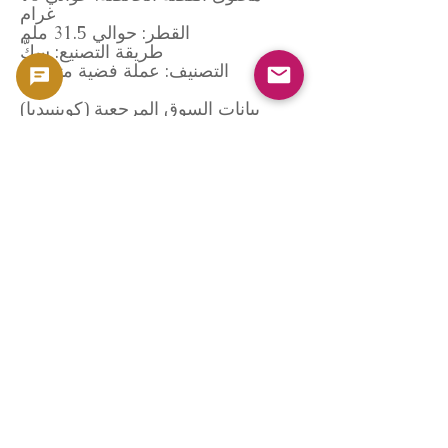
غرام
القطر: حوالي 31.5 ملم
طريقة التصنيع: سكّ
التصنيف: عملة فضية متداولة
بيانات السوق المرجعية (كوينبيديا)
تستند معايير الشراء في هذه الصفحة
إلى قاعدة بيانات سوق العملات
الخاصة بـ GoldSilverJapan،
كوينبيديا.
تُجري Coinpedia تحليلاً موضوعياً
استناداً إلى المعلومات التالية:
• تاريخ التداول المحلي والدولي
السابق
• حجم تداول العملات الفضية من
أوائل عهد ميجي
• العلاقة بأسعار الفضة
• اتجاهات التقييم حسب الحالة
* لا تضمن Coinpedia سعراً محدداً.