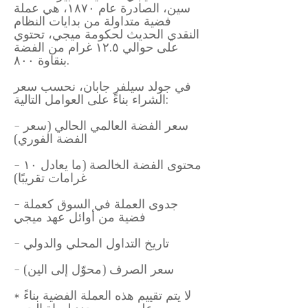
سين، الصادرة عام ١٨٧٠، هي عملة
فضية متداولة من بدايات النظام
النقدي الحديث لحكومة ميجي، تحتوي
على حوالي ١٢.٥ غرام من الفضة
بنقاوة ٨٠٠.
في جولد سيلفر جابان، نحسب سعر
الشراء بناءً على العوامل التالية:
- سعر الفضة العالمي الحالي (سعر
الفضة الفوري)
- محتوى الفضة الخالصة (ما يعادل ١٠
غرامات تقريبًا)
- جدوى العملة في السوق كعملة
فضية من أوائل عهد ميجي
- تاريخ التداول المحلي والدولي
- سعر الصرف (محوّل إلى الين)
* لا يتم تقييم هذه العملة الفضية بناءً