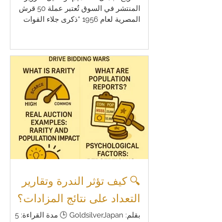
المنتشر في السوق تُعتبر عملة 50 قرش
المصرية لعام 1956 “ذكرى جلاء القوات
البريطانية” واحدة من أهم وأجمل العملات
الحديثة في منطقة الشرق الأوسط. فهي
تجمع بين القيمة التاريخية، والمحتوى العالي
من الفضة، والتصميم الفني المميز. لكن مع
ازدياد الطلب عليها بين هواة جمع العملات،
بدأت تظهر في الأسواق نسخ مزيفة بدرجات
مختلفة من الجودة. في هذا المقال سنشرح:
الأهمية التاريخية لهذه العملة جمال وتفاصيل
تصميمها وكيفية اكتشاف النسخ المزيفة قبل
الشراء اعتما
🔍 كيف تؤثر الندرة وتقارير
التعداد على نتائج المزادات؟
بقلم: GoldsilverJapan 🕒 مدة القراءة: 5