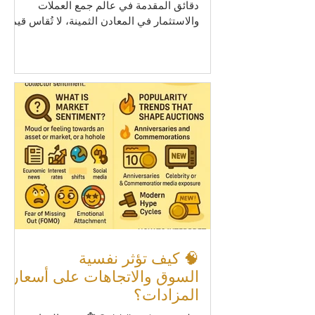
دقائق المقدمة في عالم جمع العملات
والاستثمار في المعادن الثمينة، لا تُقاس قيمة
العملة فقط بوزنها أو نقائها. في المزادات
خصوصًا، تلعب الندرة (Rarity) و تقارير التعداد
(Population Reports) دورًا كبيرًا في تحديد
الأسعار. لماذا تُباع عملتان من نفس النوع
بأسعار مختلفة؟ ولماذا قد يؤدي فرق بسيط
في درجة التصنيف إلى فارق كبير في السعر؟
في هذا المقال، نستعرض بالتفصيل كيف تؤثر
الندرة وتقارير التعداد على أسعار المزادات،
مع أمثلة حقيقية لفهم أعمق.
🧠 كيف تؤثر نفسية
السوق والاتجاهات على أسعار
المزادات؟