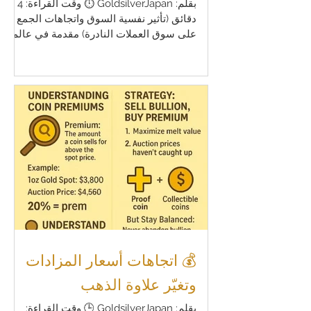
بقلم: GoldsilverJapan ⏱️ وقت القراءة: 4
دقائق (تأثير نفسية السوق واتجاهات الجمع
على سوق العملات النادرة) مقدمة في عالم
جمع العملات، لا تحدد الأسعار فقط بناءً على
محتوى المعدن أو ندرة القطعة. في الواقع،
فإن نفسية السوق و اتجاهات الجمع التي تنشأ
بين الهواة والمستثمرين تلعب دورًا بالغ
الأهمية في تحديد أسعار المزادات. في هذا
المقال، سنشرح كيف تؤثر نفسية السوق
(Market Sentiment) و الاتجاهات على
تشكيل أسعار العملات في المزادات،
ونستكشف كيف يمكن أن تتغير هذه العوامل
بحلول عام 20
💰 اتجاهات أسعار المزادات
وتغيّر علاوة الذهب
بقلم: GoldsilverJapan 🕒 وقت القراءة: