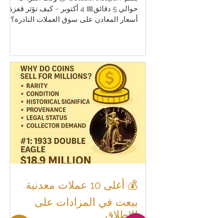
حوالي 5 دقائق📅 4 أكتوبر ~ كيف تؤثر قفزة
أسعار المعادن على سوق العملات النادرة؟ ~
🔰 المقدمة مع دخول عام 2026، يشهد سوق
المعادن الثمينة تغييرات دراماتيكية. بلغ سعر
الذهب الفوري حاليًا حوالي 3800 دولار
للأونصة ، وسعر الفضة 47 دولارًا ، وهو ما
يقترب من أعلى المستويات التاريخية. هذه
القفزة الحادة في الأسعار تؤثر بشدة على
أسعار المزادات، سواء للعملات الذهبية
والفضية من نوع "السبائك" أو "العملات
النادرة" التي تعرف بـ"العملات ذات العلاوة
(Premi
💰 أغلى 10 عملات معدنية
بيعت في المزادات على
الإطلاق