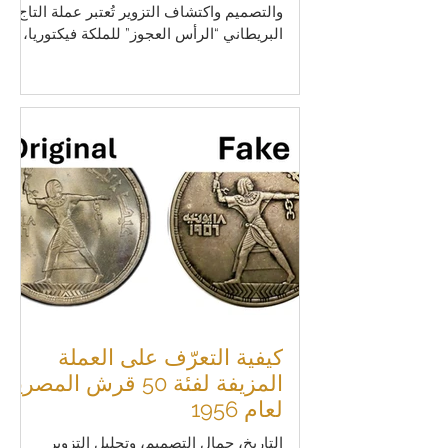
والتصميم واكتشاف التزوير تُعتبر عملة التاج
البريطاني “الرأس العجوز” للملكة فيكتوريا،
والمعروفة أيضاً باسم تاج الصورة الثالثة (3rd
Portrait Crown)، واحدة من أشهر وأجمل
العملات الفضية في أواخر العصر الفيكتوري.
وقد سُكّت بين عامي 1893 و1900، وجمعت
بين رمزية الإمبراطورية البريطانية وأحد أعظم
التصاميم الفنية في تاريخ العملات: تصميم
“القديس جورج والتنين” الشهير للفنان
بينيديتو بيستروتشي. وبسبب شعبيتها الكبيرة
بين هواة الجمع والمستثمرين، بدأت النسخ
كيفية التعرّف على العملة
المزيفة لفئة 50 قرش المصرية
لعام 1956
التاريخ، جمال التصميم، وتحليل التزوير