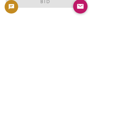
BID
عملة فضية كندية من فئة ورقة القيقب لعام 2000،
وزنها أونصة واحدة
حقوق الطبع والنشر
2023 -
利用規約
よくある質問