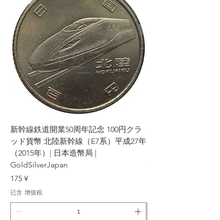
新幹線鉄道開業50周年記念 100円クラ
新幹線鉄道開業50周年
ッド貨幣 北陸新幹線（E7系）平成27年
ッド貨幣 上越新幹線
（2015年）| 日本造幣局 |
（2015年）| 日本造幣
GoldSilverJapan
GoldSilverJapan
價格
價格
175 ¥
175 ¥
已含 增值税
已含 增值税