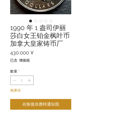
1990 年 1 盎司伊丽
莎白女王铂金枫叶币
加拿大皇家铸币厂
價
430.000 ¥
格
已含 增值税
數量
*
無庫存
在恢復供應時通知我