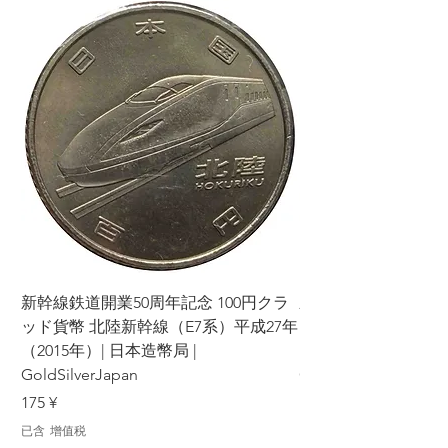
新幹線鉄道開業50周年記念 100円クラ
新幹線鉄道開業50周年
ッド貨幣 北陸新幹線（E7系）平成27年
ッド貨幣 上越新幹線
（2015年）| 日本造幣局 |
（2015年）| 日本造幣
GoldSilverJapan
GoldSilverJapan
價格
價格
175 ¥
175 ¥
已含 增值税
已含 增值税