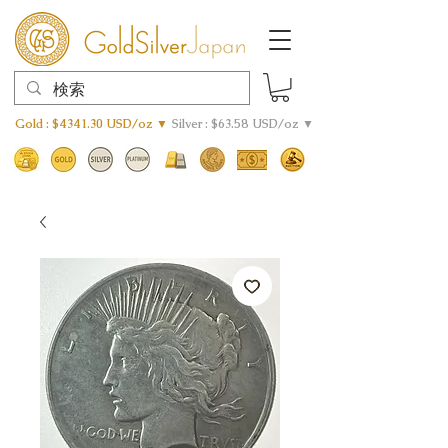
Gold : $4341.30 USD/oz ▼
Silver : $63.58 USD/oz ▼