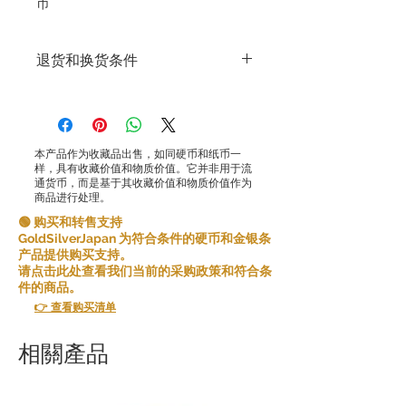
币
退货和换货条件
退货和换货条件
Gold Silver Japan株式会社致力于提供高
品质的产品和服务，确保客户满意。鉴于
我们销售产品的特殊性，原则上我们不接
本产品作为收藏品出售，如同硬币和纸币一
受因客户原因而提出的退货。
样，具有收藏价值和物质价值。它并非用于流
然而，在某些情况下，我们可能会例外接
通货币，而是基于其收藏价值和物质价值作为
商品进行处理。
受退货。以下情况允许退货：
错误商品：如果您收到的商品与您订购的
🟢 购买和转售支持
商品不同，请在收到商品后 [5 天] 内告知
GoldSilverJapan 为符合条件的硬币和金银条
我们，我们将向您发送正确的商品并承担
产品提供购买支持。
任何额外的运费。
请点击此处查看我们当前的采购政策和符合条
如果您连续取消订单的任何部分或全部内
件的商品。
容，我们可能会拒绝将来与您开展业务。
👉 查看购买清单
请在下订单之前仔细考虑产品和条件并做
出决定。
相關產品
感谢您的理解与合作。您的满意是我们的
首要任务，我们将竭尽全力为您提供良好
的购物体验。