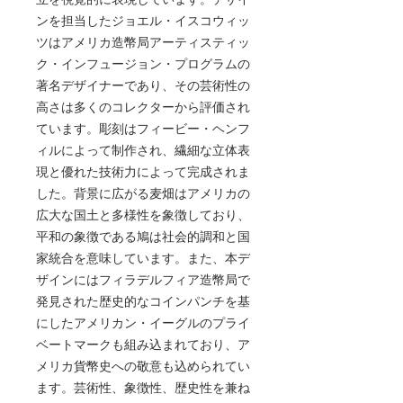
ンを担当したジョエル・イスコウィッ
ツはアメリカ造幣局アーティスティッ
ク・インフュージョン・プログラムの
著名デザイナーであり、その芸術性の
高さは多くのコレクターから評価され
ています。彫刻はフィービー・ヘンフ
ィルによって制作され、繊細な立体表
現と優れた技術力によって完成されま
した。背景に広がる麦畑はアメリカの
広大な国土と多様性を象徴しており、
平和の象徴である鳩は社会的調和と国
家統合を意味しています。また、本デ
ザインにはフィラデルフィア造幣局で
発見された歴史的なコインパンチを基
にしたアメリカン・イーグルのプライ
ベートマークも組み込まれており、ア
メリカ貨幣史への敬意も込められてい
ます。芸術性、象徴性、歴史性を兼ね