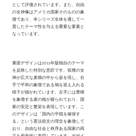
として評価されています。また、自由
の女神像はアメリカ国家そのものの象
徴であり、本シリーズ全体を通して一
貫したテーマ性を与える重要な要素と
なっています。
裏面デザインは2011年版独自のテーマ
を反映した特別な意匠です。収穫の女
神が広大な麦畑の中から姿を現し、右
手で平和の象徴である鳩を迎え入れる
様子が描かれています。左手には豊穣
を象徴する麦の穂が握られており、国
家の安定と繁栄を表現しています。こ
のデザインは「国内の平穏を確保す
る」という憲法前文の理念を象徴して
おり、自由な社会と秩序ある国家の両
立を視覚的に表現しています。デザイ