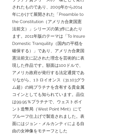
されたものであり、2009年から2014
年にかけて展開された「Preamble to
the Constitution（アメリカ合衆国憲
法前文）」シリーズの第3作にあたり
ます。2011年版のテーマは「To Insure
Domestic Tranquility（国内の平穏を
確保する）」であり、アメリカ合衆国
憲法前文に記された理念を芸術的に表
現した作品です。額面は100ドルで、
アメリカ政府が発行する法定通貨であ
りながら、1トロイオンス（31.103グラ
ム超）の純プラチナを含有する貴金属
コインとしても知られています。品位
は99.95％プラチナで、ウェストポイ
ント造幣局（West Point Mint）にて
プルーフ仕上げで製造されました。表
面にはジョン・メルカンティによる自
由の女神像をモチーフとした