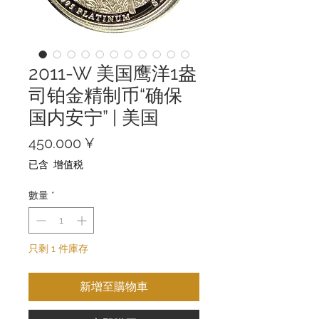
2011-W 美国鹰洋1盎
司铂金精制币“确保
国内安宁” | 美国
價
450.000 ¥
格
已含 增值税
數量
*
只剩 1 件庫存
新增至購物車