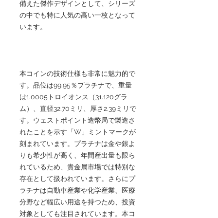
備えた傑作デザインとして、シリーズ
の中でも特に人気の高い一枚となって
います。
本コインの技術仕様も非常に魅力的で
す。品位は99.95％プラチナで、重量
は1.0005トロイオンス（31.120グラ
ム）、直径32.70ミリ、厚さ2.39ミリで
す。ウェストポイント造幣局で製造さ
れたことを示す「W」ミントマークが
刻まれています。プラチナは金や銀よ
りも希少性が高く、年間産出量も限ら
れているため、貴金属市場では特別な
存在として扱われています。さらにプ
ラチナは自動車産業や化学産業、医療
分野など幅広い用途を持つため、投資
対象としても注目されています。本コ