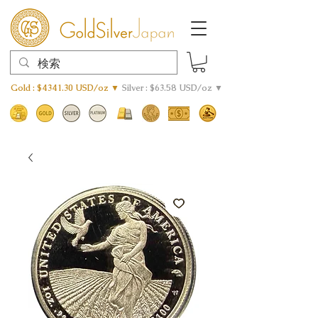
Gold : $4341.30 USD/oz ▼
Silver : $63.58 USD/oz ▼