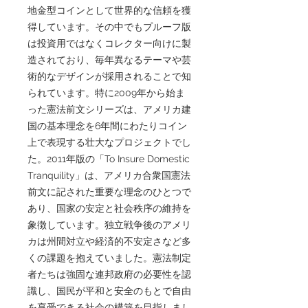
地金型コインとして世界的な信頼を獲
得しています。その中でもプルーフ版
は投資用ではなくコレクター向けに製
造されており、毎年異なるテーマや芸
術的なデザインが採用されることで知
られています。特に2009年から始ま
った憲法前文シリーズは、アメリカ建
国の基本理念を6年間にわたりコイン
上で表現する壮大なプロジェクトでし
た。2011年版の「To Insure Domestic
Tranquility」は、アメリカ合衆国憲法
前文に記された重要な理念のひとつで
あり、国家の安定と社会秩序の維持を
象徴しています。独立戦争後のアメリ
カは州間対立や経済的不安定さなど多
くの課題を抱えていました。憲法制定
者たちは強固な連邦政府の必要性を認
識し、国民が平和と安全のもとで自由
を享受できる社会の構築を目指しまし